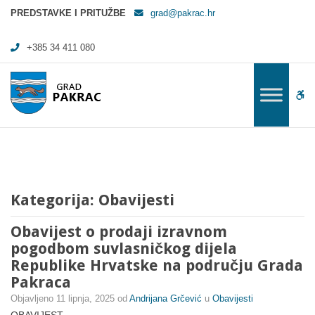
Arhiva Obavijesti - Grad Pakrac
PREDSTAVKE I PRITUŽBE
grad@pakrac.hr
+385 34 411 080
WC
Kategorija:
Obavijesti
Obavijest o prodaji izravnom
pogodbom suvlasničkog dijela
Republike Hrvatske na području Grada
Pakraca
Objavljeno
11 lipnja, 2025
od
Andrijana Grčević
u
Obavijesti