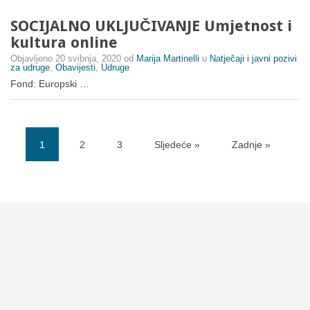
SOCIJALNO UKLJUČIVANJE Umjetnost i
kultura online
Objavljeno
20 svibnja, 2020
od
Marija Martinelli
u
Natječaji i javni pozivi
za udruge
,
Obavijesti
,
Udruge
Fond: Europski …
1
2
3
Sljedeće »
Zadnje »
(current)