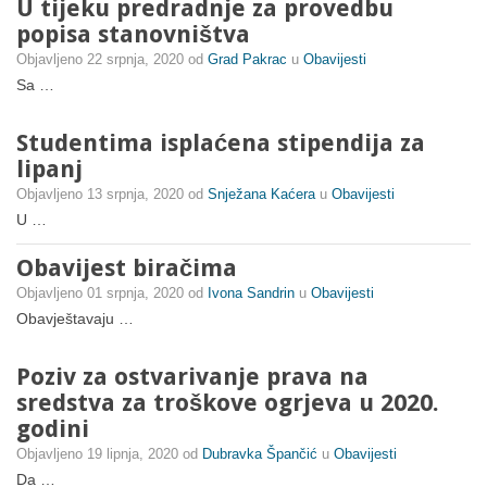
U tijeku predradnje za provedbu
popisa stanovništva
Objavljeno
22 srpnja, 2020
od
Grad Pakrac
u
Obavijesti
Sa …
Studentima isplaćena stipendija za
lipanj
Objavljeno
13 srpnja, 2020
od
Snježana Kaćera
u
Obavijesti
U …
Obavijest biračima
Objavljeno
01 srpnja, 2020
od
Ivona Sandrin
u
Obavijesti
Obavještavaju …
Poziv za ostvarivanje prava na
sredstva za troškove ogrjeva u 2020.
godini
Objavljeno
19 lipnja, 2020
od
Dubravka Špančić
u
Obavijesti
Da …