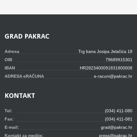
GRAD
PAKRAC
Adresa
Trg bana Josipa Jelačića 18
OIB
79689915301
IBAN
HR2823400091831800008
ADRESA eRAČUNA
e-racuni@pakrac.hr
KONTAKT
Tel:
(034) 411-080
Fax:
(034) 411-081
E-mail:
grad@pakrac.hr
Kontakt za medije:
press@pakrac.hr