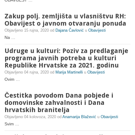
OBAVIJEST …
Zakup polj. zemljišta u vlasništvu RH:
Obavijest o javnom otvaranju ponuda
Objavljeno
15 rujna, 2020
od
Dajana Čavlović
u
Obavijesti
Na …
Udruge u kulturi: Poziv za predlaganje
programa javnih potreba u kulturi
Republike Hrvatske za 2021. godinu
Objavljeno
04 rujna, 2020
od
Marija Martinelli
u
Obavijesti
Ovim …
Čestitka povodom Dana pobjede i
domovinske zahvalnosti i Dana
hrvatskih branitelja
Objavljeno
04 kolovoza, 2020
od
Anamarija Blažević
u
Obavijesti
Svim …