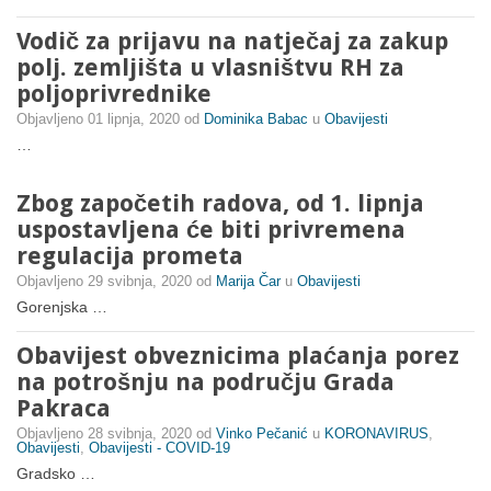
Vodič za prijavu na natječaj za zakup
polj. zemljišta u vlasništvu RH za
poljoprivrednike
Objavljeno
01 lipnja, 2020
od
Dominika Babac
u
Obavijesti
…
Zbog započetih radova, od 1. lipnja
uspostavljena će biti privremena
regulacija prometa
Objavljeno
29 svibnja, 2020
od
Marija Čar
u
Obavijesti
Gorenjska …
Obavijest obveznicima plaćanja porez
na potrošnju na području Grada
Pakraca
Objavljeno
28 svibnja, 2020
od
Vinko Pečanić
u
KORONAVIRUS
,
Obavijesti
,
Obavijesti - COVID-19
Gradsko …