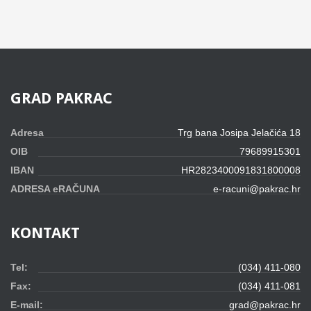
GRAD
PAKRAC
Adresa
Trg bana Josipa Jelačića 18
OIB
79689915301
IBAN
HR2823400091831800008
ADRESA eRAČUNA
e-racuni@pakrac.hr
KONTAKT
Tel:
(034) 411-080
Fax:
(034) 411-081
E-mail:
grad@pakrac.hr