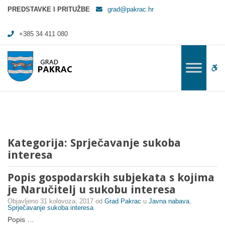
Arhiva Sprječavanje sukoba interesa - Grad Pakrac
PREDSTAVKE I PRITUŽBE
grad@pakrac.hr
+385 34 411 080
WC
Kategorija:
Sprječavanje sukoba
interesa
Popis gospodarskih subjekata s kojima
je Naručitelj u sukobu interesa
Objavljeno
31 kolovoza, 2017
od
Grad Pakrac
u
Javna nabava
,
Sprječavanje sukoba interesa
Popis …