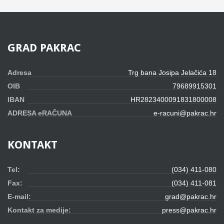
GRAD
PAKRAC
Adresa
Trg bana Josipa Jelačića 18
OIB
79689915301
IBAN
HR2823400091831800008
ADRESA eRAČUNA
e-racuni@pakrac.hr
KONTAKT
Tel:
(034) 411-080
Fax:
(034) 411-081
E-mail:
grad@pakrac.hr
Kontakt za medije:
press@pakrac.hr