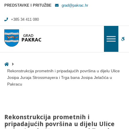
Rekonstrukcija prometnih i pripadajućih površina u dijelu Ulice Josipa
PREDSTAVKE I PRITUŽBE
grad@pakrac.hr
+385 34 411 080
WC
Home
Rekonstrukcija prometnih i pripadajućih površina u dijelu Ulice
Josipa Juraja Strossmayera i Trga bana Josipa Jelačića u
Pakracu
Rekonstrukcija prometnih i
pripadajućih površina u dijelu Ulice