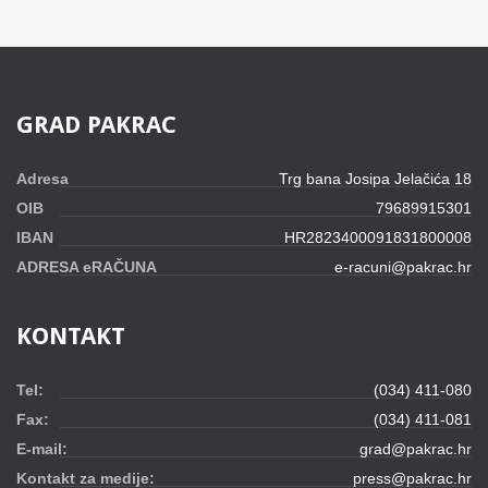
GRAD
PAKRAC
Adresa
Trg bana Josipa Jelačića 18
OIB
79689915301
IBAN
HR2823400091831800008
ADRESA eRAČUNA
e-racuni@pakrac.hr
KONTAKT
Tel:
(034) 411-080
Fax:
(034) 411-081
E-mail:
grad@pakrac.hr
Kontakt za medije:
press@pakrac.hr