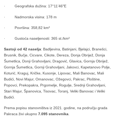
· Geografska dužina: 17°11’46″E
· Nadmorska visina: 178 m
· Površina: 358,82 km²
· Gustoća naseljenosti: 365 st./km²
Sastoji od 42 naselja
: Badljevina, Batinjani, Bjelajci, Branešci,
Brusnik, Bučje, Cicvare, Cikote, Dereza, Donja Obrijež, Donja
Šumetlica, Donji Grahovljani, Dragović, Glavica, Gornja Obrijež,
Gornja Šumetlica, Gornji Grahovljani, Jakovci, Kapetanovo Polje,
Koturić, Kraguj, Kričke, Kusonje, Lipovac, Mali Banovac, Mali
Budići, Novi Majur, Omanovac, Ožegovci, Pakrac, Ploštine,
Popovci, Prekopakra, Prgomelje, Rogulje, Srednji Grahovljani,
Stari Majur, Španovica, Tisovac, Toranj, Veliki Banovac i Veliki
Budići.
Prema popisu stanovništva iz 2021. godine, na području grada
Pakraca živi ukupno
7.095 stanovnika
.