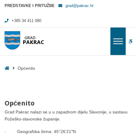
Općenito - Grad Pakrac
PREDSTAVKE I PRITUŽBE
grad@pakrac.hr
+385 34 411 080
WC
Home
Općenito
Općenito
Grad Pakrac nalazi se u u zapadnom dijelu Slavonije, u sastavu
Požeško-slavonske županije.
· Geografska širina: 45°26’21″N