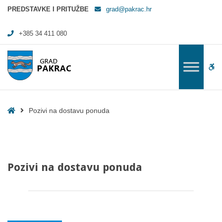
Pozivi na dostavu ponuda - Grad Pakrac
PREDSTAVKE I PRITUŽBE
grad@pakrac.hr
+385 34 411 080
WC
Home
Pozivi na dostavu ponuda
Pozivi na dostavu ponuda