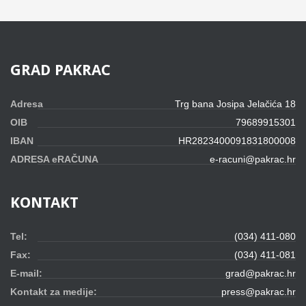
GRAD
PAKRAC
Adresa
Trg bana Josipa Jelačića 18
OIB
79689915301
IBAN
HR2823400091831800008
ADRESA eRAČUNA
e-racuni@pakrac.hr
KONTAKT
Tel:
(034) 411-080
Fax:
(034) 411-081
E-mail:
grad@pakrac.hr
Kontakt za medije:
press@pakrac.hr