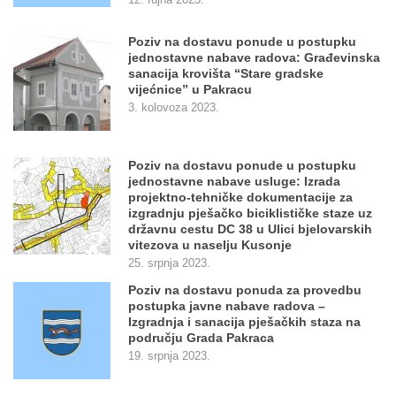
12. rujna 2023.
Poziv na dostavu ponude u postupku
jednostavne nabave radova: Građevinska
sanacija krovišta “Stare gradske
vijećnice” u Pakracu
3. kolovoza 2023.
Poziv na dostavu ponude u postupku
jednostavne nabave usluge: Izrada
projektno-tehničke dokumentacije za
izgradnju pješačko biciklističke staze uz
državnu cestu DC 38 u Ulici bjelovarskih
vitezova u naselju Kusonje
25. srpnja 2023.
Poziv na dostavu ponuda za provedbu
postupka javne nabave radova –
Izgradnja i sanacija pješačkih staza na
području Grada Pakraca
19. srpnja 2023.