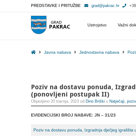
PREDSTAVKE I PRITUŽBE
grad@pakrac.hr
+38
Ustrojstvo
Važni do
Poziv na dostavu ponuda, Izgradnja dječjeg igrališta u naselju Kusonje
Home
Javna nabava
Jednostavna nabava
Pozi
Poziv na dostavu ponuda, Izgradn
(ponovljeni postupak II)
Objavljeno
20 travnja, 2023
od
Dino Briški
u
Natječaji, poziv
EVIDENCIJSKI BROJ NABAVE: JN – 31/23
Poziv na dostavu ponuda, Izgradnja dječjeg igrališta