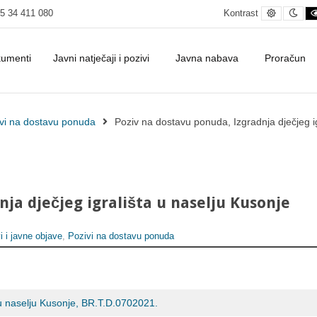
Default c
Nig
5 34 411 080
Kontrast
kumenti
Javni natječaji i pozivi
Javna nabava
Proračun
 (ponovljeni postupak II) - Grad Pakrac
vi na dostavu ponuda
Poziv na dostavu ponuda, Izgradnja dječjeg ig
ja dječjeg igrališta u naselju Kusonje
i i javne objave
,
Pozivi na dostavu ponuda
 u naselju Kusonje, BR.T.D.0702021.