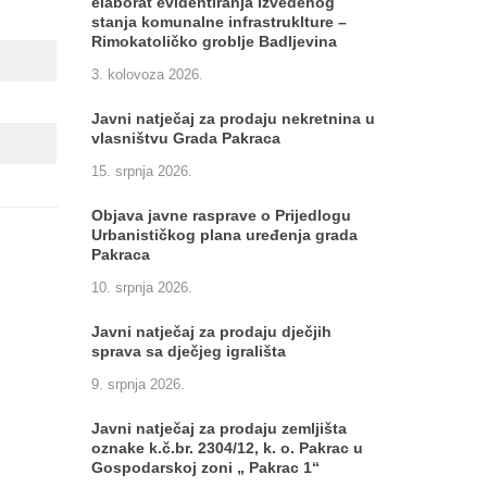
elaborat evidentiranja izvedenog
stanja komunalne infrastruklture –
Rimokatoličko groblje Badljevina
3. kolovoza 2026.
Javni natječaj za prodaju nekretnina u
vlasništvu Grada Pakraca
15. srpnja 2026.
Objava javne rasprave o Prijedlogu
Urbanističkog plana uređenja grada
Pakraca
10. srpnja 2026.
Javni natječaj za prodaju dječjih
sprava sa dječjeg igrališta
9. srpnja 2026.
Javni natječaj za prodaju zemljišta
oznake k.č.br. 2304/12, k. o. Pakrac u
Gospodarskoj zoni „ Pakrac 1“