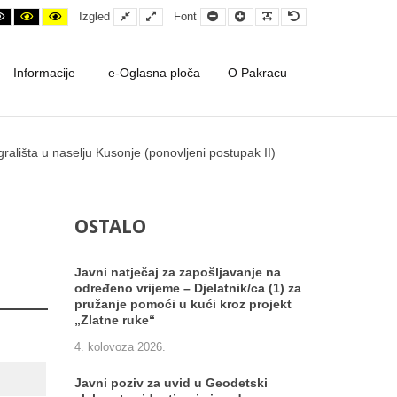
ontrast
ht contrast
Black and White contrast
Black and Yellow contrast
Yellow and Black contrast
Fixed layout
Wide layout
Smaller Font
Larger Font
Readable Font
Default Font
Izgled
Font
Informacije
e-Oglasna ploča
O Pakracu
rališta u naselju Kusonje (ponovljeni postupak II)
OSTALO
Javni natječaj za zapošljavanje na
određeno vrijeme – Djelatnik/ca (1) za
pružanje pomoći u kući kroz projekt
„Zlatne ruke“
4. kolovoza 2026.
Javni poziv za uvid u Geodetski