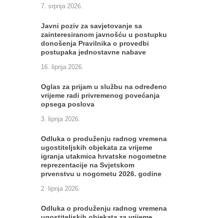
7. srpnja 2026.
Javni poziv za savjetovanje sa
zainteresiranom javnošću u postupku
donošenja Pravilnika o provedbi
postupaka jednostavne nabave
16. lipnja 2026.
Oglas za prijam u službu na određeno
vrijeme radi privremenog povećanja
opsega poslova
3. lipnja 2026.
Odluka o produženju radnog vremena
ugostiteljskih objekata za vrijeme
igranja utakmica hrvatske nogometne
reprezentacije na Svjetskom
prvenstvu u nogometu 2026. godine
2. lipnja 2026.
Odluka o produženju radnog vremena
ugostiteljskih objekata za vrijeme