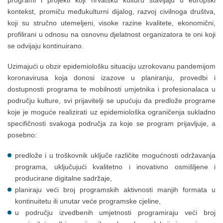
kontekst, promiču međukulturni dijalog, razvoj civilnoga društva,
koji su stručno utemeljeni, visoke razine kvalitete, ekonomični,
profilirani u odnosu na osnovnu djelatnost organizatora te oni koji
se odvijaju kontinuirano.
Uzimajući u obzir epidemiološku situaciju uzrokovanu pandemijom
koronavirusa koja donosi izazove u planiranju, provedbi i
dostupnosti programa te mobilnosti umjetnika i profesionalaca u
području kulture, svi prijavitelji se upućuju da predlože programe
koje je moguće realizirati uz epidemiološka ograničenja sukladno
specifičnosti svakoga područja za koje se program prijavljuje, a
posebno:
predlože i u troškovnik uključe različite mogućnosti održavanja
programa, uključujući kvalitetno i inovativno osmišljene i
producirane digitalne sadržaje,
planiraju veći broj programskih aktivnosti manjih formata u
kontinuitetu ili unutar veće programske cjeline,
u području izvedbenih umjetnosti programiraju veći broj