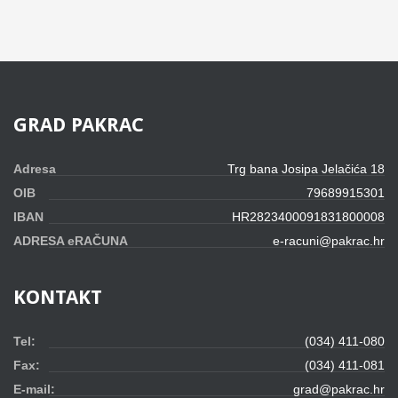
GRAD
PAKRAC
Adresa
Trg bana Josipa Jelačića 18
OIB
79689915301
IBAN
HR2823400091831800008
ADRESA eRAČUNA
e-racuni@pakrac.hr
KONTAKT
Tel:
(034) 411-080
Fax:
(034) 411-081
E-mail:
grad@pakrac.hr