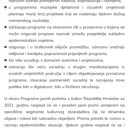
repriznih izvedbi premijernih naslova, koprodukcija i razmjena,
u programima muzejske djelatnosti i vizualnih umjetnosti
planiraju manji broj projekata koji se realiziraju tijekom dužeg
vremenskog razdoblja,
održavaju programe na otvorenom i/ili u prostorima u kojima se
može osigurati propisan razmak između posjetitelja sukladno
epidemiološkim uvjetima,
osiguraju i u troškovnik uključe promidžbu, odnosno snažniju
vidljivost i medijsku popraćenost prijavljenih programa,
što više surađuju s domaćim autorima i umjetnicima,
ostvaruju što veću suradnju s drugim manifestacijama iz
srodnih umjetničkih područja s ciljem objedinjavanja proračuna
programa, stvaranja partnerskih suradnji te razvijanja nove
publike bilo u digitalnom, bilo u fizičkom okruženju.
U okviru Programa javnih potreba u kulturi Republike Hrvatske za
2021. godinu raspisat će se i posebni javni pozivi usmjereni na
specifične segmente kulturnog stvaralaštva čiji će dinamika
objave i rokovi biti naknadno objavljeni. Prema potrebi te ovisno u
razvoju epidemiološke situacije, tijekom godine raspisat će se i