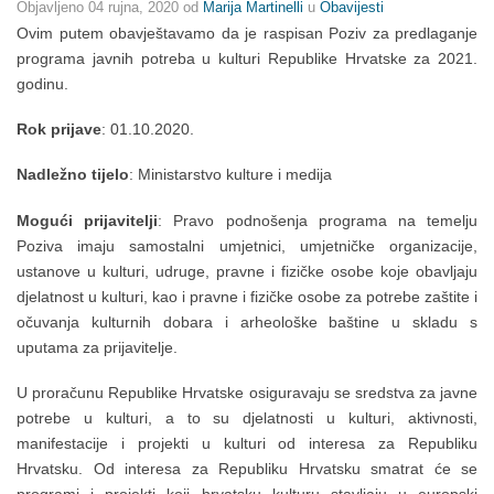
Objavljeno
04 rujna, 2020
od
Marija Martinelli
u
Obavijesti
Ovim putem obavještavamo da je raspisan Poziv za predlaganje
programa javnih potreba u kulturi Republike Hrvatske za 2021.
godinu.
Rok prijave
: 01.10.2020.
Nadležno tijelo
: Ministarstvo kulture i medija
Mogući prijavitelji
: Pravo podnošenja programa na temelju
Poziva imaju samostalni umjetnici, umjetničke organizacije,
ustanove u kulturi, udruge, pravne i fizičke osobe koje obavljaju
djelatnost u kulturi, kao i pravne i fizičke osobe za potrebe zaštite i
očuvanja kulturnih dobara i arheološke baštine u skladu s
uputama za prijavitelje.
U proračunu Republike Hrvatske osiguravaju se sredstva za javne
potrebe u kulturi, a to su djelatnosti u kulturi, aktivnosti,
manifestacije i projekti u kulturi od interesa za Republiku
Hrvatsku. Od interesa za Republiku Hrvatsku smatrat će se
programi i projekti koji hrvatsku kulturu stavljaju u europski