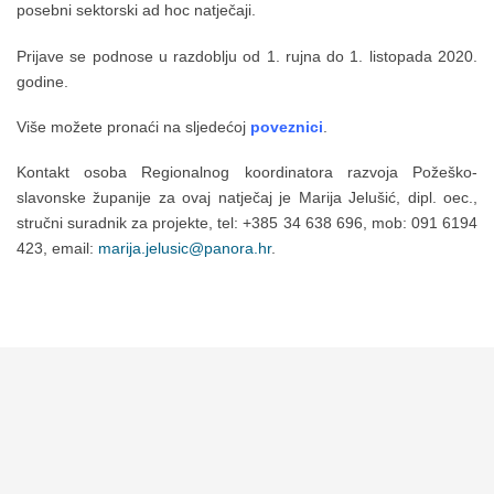
posebni sektorski ad hoc natječaji.
Prijave se podnose u razdoblju od 1. rujna do 1. listopada 2020.
godine.
Više možete pronaći na sljedećoj
poveznici
.
Kontakt osoba Regionalnog koordinatora razvoja Požeško-
slavonske županije za ovaj natječaj je Marija Jelušić, dipl. oec.,
stručni suradnik za projekte, tel: +385 34 638 696, mob: 091 6194
423, email:
marija.jelusic@panora.hr
.