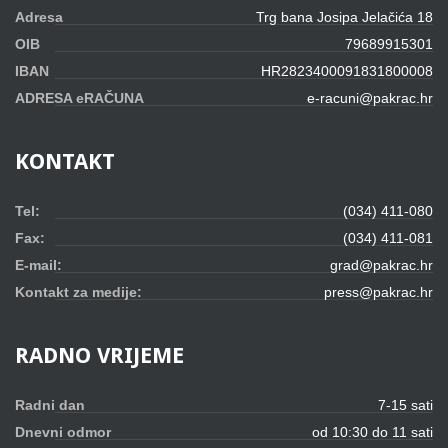
Adresa
Trg bana Josipa Jelačića 18
OIB
79689915301
IBAN
HR2823400091831800008
ADRESA eRAČUNA
e-racuni@pakrac.hr
KONTAKT
Tel:
(034) 411-080
Fax:
(034) 411-081
E-mail:
grad@pakrac.hr
Kontakt za medije:
press@pakrac.hr
RADNO
VRIJEME
Radni dan
7-15 sati
Dnevni odmor
od 10:30 do 11 sati