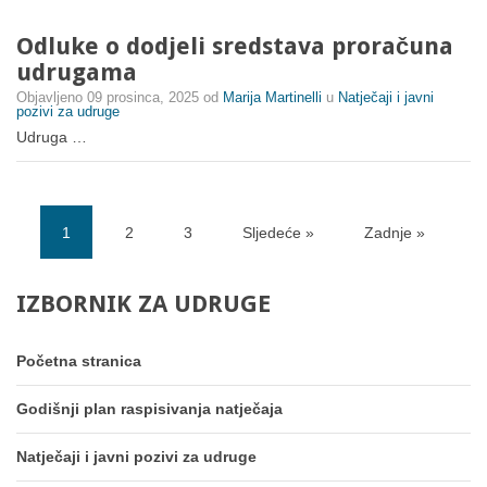
Odluke o dodjeli sredstava proračuna
udrugama
Objavljeno
09 prosinca, 2025
od
Marija Martinelli
u
Natječaji i javni
pozivi za udruge
Udruga …
1
2
3
Sljedeće »
Zadnje »
(current)
IZBORNIK
ZA
UDRUGE
Početna stranica
Godišnji plan raspisivanja natječaja
Natječaji i javni pozivi za udruge