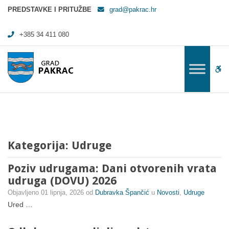
Arhiva Udruge - Grad Pakrac
PREDSTAVKE I PRITUŽBE
grad@pakrac.hr
+385 34 411 080
WC
Kategorija:
Udruge
Poziv udrugama: Dani otvorenih vrata
udruga (DOVU) 2026
Objavljeno
01 lipnja, 2026
od
Dubravka Špančić
u
Novosti
,
Udruge
Ured …