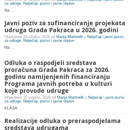
za udruge
,
Natječaji, pozivi i javne objave
Na …
Javni poziv za sufinanciranje projekata
udruga Grada Pakraca u 2026. godini
Objavljeno
10 ožujka, 2026
od
Marija Martinelli
u
Natječaji i javni pozivi
za udruge
,
Natječaji, pozivi i javne objave
Na …
Odluka o raspodjeli sredstava
proračuna Grada Pakraca za 2026.
godinu namijenjenih financiranju
Programa javnih potreba u kulturi
koje provode udruge
Objavljeno
10 veljače, 2026
od
Marija Martinelli
u
Natječaji i javni pozivi
za udruge
,
Natječaji, pozivi i javne objave
KLASA: …
Realizacije odluka o preraspodjelama
sredstava udrugama