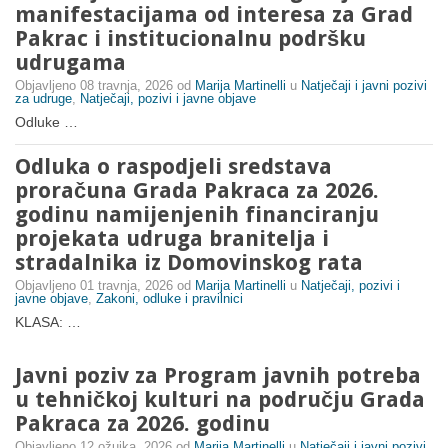
manifestacijama od interesa za Grad
Pakrac i institucionalnu podršku
udrugama
Objavljeno
08 travnja, 2026
od
Marija Martinelli
u
Natječaji i javni pozivi
za udruge
,
Natječaji, pozivi i javne objave
Odluke …
Odluka o raspodjeli sredstava
proračuna Grada Pakraca za 2026.
godinu namijenjenih financiranju
projekata udruga branitelja i
stradalnika iz Domovinskog rata
Objavljeno
01 travnja, 2026
od
Marija Martinelli
u
Natječaji, pozivi i
javne objave
,
Zakoni, odluke i pravilnici
KLASA: …
Javni poziv za Program javnih potreba
u tehničkoj kulturi na području Grada
Pakraca za 2026. godinu
Objavljeno
12 ožujka, 2026
od
Marija Martinelli
u
Natječaji i javni pozivi