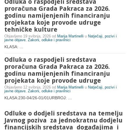
Odluka o raspodjeli sredstava
proračuna Grada Pakraca za 2026.
godinu namijenjenih financiranju
projekata koje provode udruge
tehničke kulture
Objavljeno
19 svibnja, 2026
od
Marija Martinelli
u
Natječaji, pozivi i
javne objave
,
Zakoni, odluke i pravilnici
KLASA: …
Odluka o raspodjeli sredstava
proračuna Grada Pakraca za 2026.
godinu namijenjenih financiranju
projekata koje provode udruge
Objavljeno
12 svibnja, 2026
od
Marija Martinelli
u
Natječaji, pozivi i
javne objave
,
Zakoni, odluke i pravilnici
KLASA:230-04/26-01/01URBROJ: …
Odluke o dodjeli sredstava na temelju
Javnog poziva za jednokratnu dodjelu
financijskih sredstava događajima i