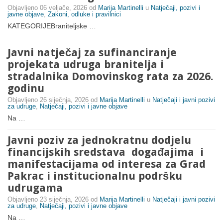
Objavljeno
06 veljače, 2026
od
Marija Martinelli
u
Natječaji, pozivi i
javne objave
,
Zakoni, odluke i pravilnici
KATEGORIJEBraniteljske …
Javni natječaj za sufinanciranje
projekata udruga branitelja i
stradalnika Domovinskog rata za 2026.
godinu
Objavljeno
26 siječnja, 2026
od
Marija Martinelli
u
Natječaji i javni pozivi
za udruge
,
Natječaji, pozivi i javne objave
Na …
Javni poziv za jednokratnu dodjelu
financijskih sredstava događajima i
manifestacijama od interesa za Grad
Pakrac i institucionalnu podršku
udrugama
Objavljeno
23 siječnja, 2026
od
Marija Martinelli
u
Natječaji i javni pozivi
za udruge
,
Natječaji, pozivi i javne objave
Na …