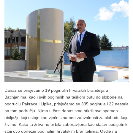
Danas se prisjećamo 19 poginulih hrvatskih branitelja u
Batinjanima, kao i svih poginulih na teškom putu do slobode na
području Pakraca i Lipika, prisjećamo se 335 poginula i 22 nestala
na tom području. Njima u čast danas smo otkrili ovo spomen
obilježje koji ostaje kao vječni znamen zahvalnosti za slobodu koju
živimo. Kako ta žrtva ne bi bila zaboravljena kao stalan podsjetnik
stoji ovo obilježje poginulim hrvatskim braniteljima. Ovdje na