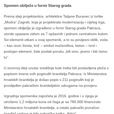
Spomen obilježe u formi Starog grada
Prema ideji projektantice, arhitektice Tatjane Đuranec iz tvrtke
„Modra“ Zagreb, koja je projektirala modernizaciju i cijelog trga,
spomen obilježje je izgrađeno u formi Starog grada Pakraca,
utvrde opasane zidom sa 7 opšavnih i jednom centralnom kulom.
Svi elementi utkani u ovaj spomenik, a to su povijesni oblik, voda
– kao izvor života, križ – simbol mučeništva, beton – tvrd i
postojan element, žele poslati poruku „bili smo, jesmo i biti ćemo
tu“.
U izvornoj ideji unutar središnje kule treba biti postavljena ploča s
popisom imena svih poginulih branitelja Pakraca. Iz Ministarstva
hrvatskih branitelja je došao popis s 211 poginulih koji je
proslijeđen pakračkim braniteljskim udrugama na provjeru.
Izgradnja spomenika započeta je 2016. godine i u njega je
utrošeno 1,2 milijuna kuna od čega je sa 780.000 financiralo
Ministarstvo hrvatskih branitelja, a ostalo pakrački proračun.
Izvođač radova je bila pakračka tvrtka „Arhiz“.