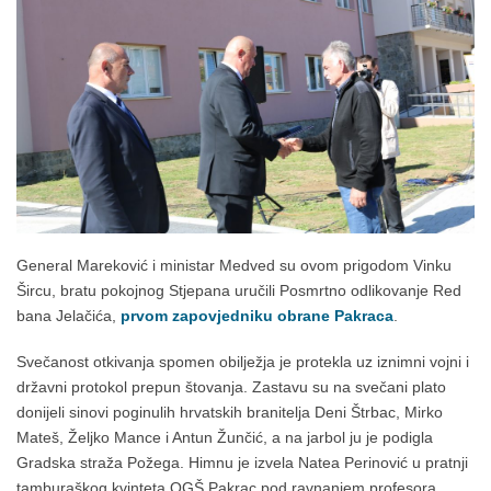
General Mareković i ministar Medved su ovom prigodom Vinku
Šircu, bratu pokojnog Stjepana uručili Posmrtno odlikovanje Red
bana Jelačića,
prvom zapovjedniku obrane Pakraca
.
Svečanost otkivanja spomen obilježja je protekla uz iznimni vojni i
državni protokol prepun štovanja. Zastavu su na svečani plato
donijeli sinovi poginulih hrvatskih branitelja Deni Štrbac, Mirko
Mateš, Željko Mance i Antun Žunčić, a na jarbol ju je podigla
Gradska straža Požega. Himnu je izvela Natea Perinović u pratnji
tamburaškog kvinteta OGŠ Pakrac pod ravnanjem profesora