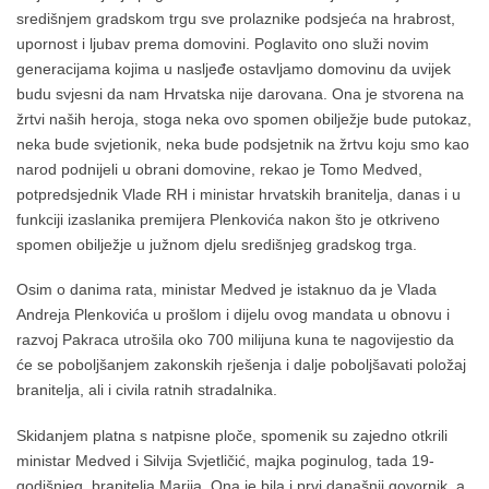
središnjem gradskom trgu sve prolaznike podsjeća na hrabrost,
upornost i ljubav prema domovini. Poglavito ono služi novim
generacijama kojima u nasljeđe ostavljamo domovinu da uvijek
budu svjesni da nam Hrvatska nije darovana. Ona je stvorena na
žrtvi naših heroja, stoga neka ovo spomen obilježje bude putokaz,
neka bude svjetionik, neka bude podsjetnik na žrtvu koju smo kao
narod podnijeli u obrani domovine, rekao je Tomo Medved,
potpredsjednik Vlade RH i ministar hrvatskih branitelja, danas i u
funkciji izaslanika premijera Plenkovića nakon što je otkriveno
spomen obilježje u južnom djelu središnjeg gradskog trga.
Osim o danima rata, ministar Medved je istaknuo da je Vlada
Andreja Plenkovića u prošlom i dijelu ovog mandata u obnovu i
razvoj Pakraca utrošila oko 700 milijuna kuna te nagovijestio da
će se poboljšanjem zakonskih rješenja i dalje poboljšavati položaj
branitelja, ali i civila ratnih stradalnika.
Skidanjem platna s natpisne ploče, spomenik su zajedno otkrili
ministar Medved i Silvija Svjetličić, majka poginulog, tada 19-
godišnjeg, branitelja Marija. Ona je bila i prvi današnji govornik, a