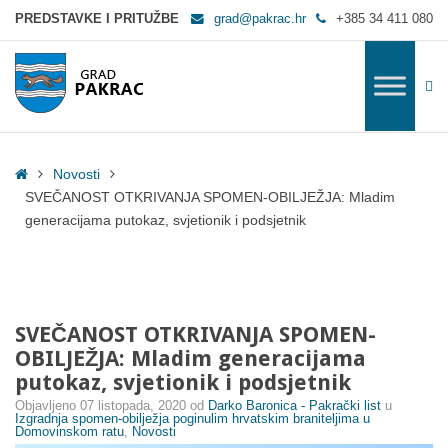
SVEČANOST OTKRIVANJA SPOMEN-OBILJEŽJA: Mladim generacijama puto
PREDSTAVKE I PRITUŽBE
grad@pakrac.hr
+385 34 411 080
WC
Home
Novosti
SVEČANOST OTKRIVANJA SPOMEN-OBILJEŽJA: Mladim
generacijama putokaz, svjetionik i podsjetnik
SVEČANOST OTKRIVANJA SPOMEN-
OBILJEŽJA: Mladim generacijama
putokaz, svjetionik i podsjetnik
Objavljeno
07 listopada, 2020
od
Darko Baronica - Pakrački list
u
Izgradnja spomen-obilježja poginulim hrvatskim braniteljima u
Domovinskom ratu
,
Novosti