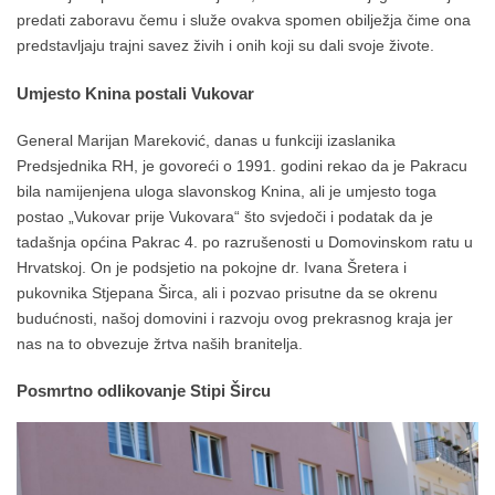
predati zaboravu čemu i služe ovakva spomen obilježja čime ona
predstavljaju trajni savez živih i onih koji su dali svoje živote.
Umjesto Knina postali Vukovar
General Marijan Mareković, danas u funkciji izaslanika
Predsjednika RH, je govoreći o 1991. godini rekao da je Pakracu
bila namijenjena uloga slavonskog Knina, ali je umjesto toga
postao „Vukovar prije Vukovara“ što svjedoči i podatak da je
tadašnja općina Pakrac 4. po razrušenosti u Domovinskom ratu u
Hrvatskoj. On je podsjetio na pokojne dr. Ivana Šretera i
pukovnika Stjepana Širca, ali i pozvao prisutne da se okrenu
budućnosti, našoj domovini i razvoju ovog prekrasnog kraja jer
nas na to obvezuje žrtva naših branitelja.
Posmrtno odlikovanje Stipi Šircu