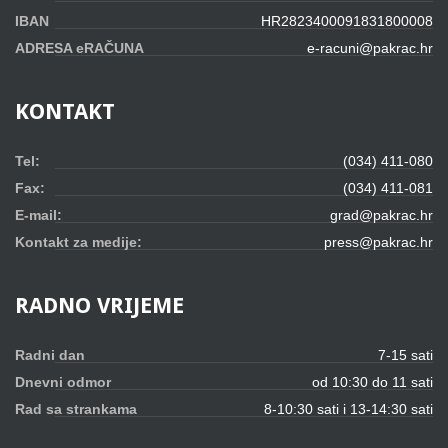
IBAN
HR2823400091831800008
ADRESA eRAČUNA
e-racuni@pakrac.hr
KONTAKT
Tel:
(034) 411-080
Fax:
(034) 411-081
E-mail:
grad@pakrac.hr
Kontakt za medije:
press@pakrac.hr
RADNO
VRIJEME
Radni dan
7-15 sati
Dnevni odmor
od 10:30 do 11 sati
Rad sa strankama
8-10:30 sati i 13-14:30 sati