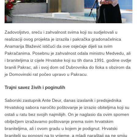
Zadovoljstvo, sreću i zahvalnost svima koji su sudjelovali u
realizaciji ovog projekta je izrazila i pakračka gradonačelnica
Anamarija Blažević ističući da ove osjećaje dijeli sa svim
Pakračanima. Posebnu je zahvalnost odala ministru Medvedu, ali
i braniteljima iz cijele Hrvatske koji su tih dana 1991. godine ovdje
branili Pakrac, ali i svoj dom od Dubrovnika do Iloka s obzirom da
je Domovinski rat počeo upravo u Pakracu.
Trajni savez živih i poginulih
Saborski zastupnik Ante Deur, danas izaslanik i predsjednika
Hrvatskog sabora naročito poštovanje je izrazio obiteljima koji su
ostali u ratu bez svojih najmilijih. On je naglasio da ovim spomen
obilježjem izražavamo poštovanje prema svim hrvatskim
braniteljima, ali i ovom gradu u kojem je podignut. Hrvatski
branitelji su ponosni na to vrijeme, a mladi naraštaji ga ne smiju