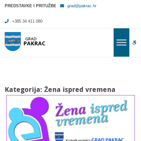
Arhiva Žena ispred vremena - Grad Pakrac
PREDSTAVKE I PRITUŽBE
grad@pakrac.hr
+385 34 411 080
WC
Kategorija:
Žena ispred vremena