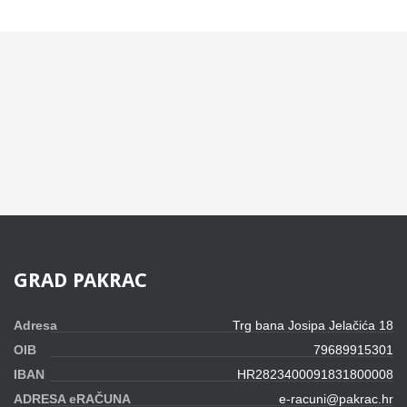
GRAD
PAKRAC
Adresa
Trg bana Josipa Jelačića 18
OIB
79689915301
IBAN
HR2823400091831800008
ADRESA eRAČUNA
e-racuni@pakrac.hr