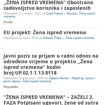
„ŽENA ISPRED VREMENA“ Obostrano
zadovoljstvo korisnika i zaposlenih
Objavljeno
17 veljače, 2021
od
Grad Pakrac
u
Novosti
,
Žena ispred
vremena
Prošlo …
EU projekt: Žena ispred vremena
Objavljeno
02 rujna, 2020
od
Adriana Pepić
u
Žena ispred vremena
…
Javni poziv za prijam u radni odnos na
određeno vrijeme u projektu „Žena
ispred vremena“ kodni
broj:UP.02.1.1.13.0118
Objavljeno
06 kolovoza, 2020
od
Tatjana Nemet
u
Natječaji, pozivi i
javne objave
,
Žena ispred vremena
Republika …
“ŽENA ISPRED VREMENA“ – ZAŽELI 2.
FAZA Potpisani ugovori, žene od sutra