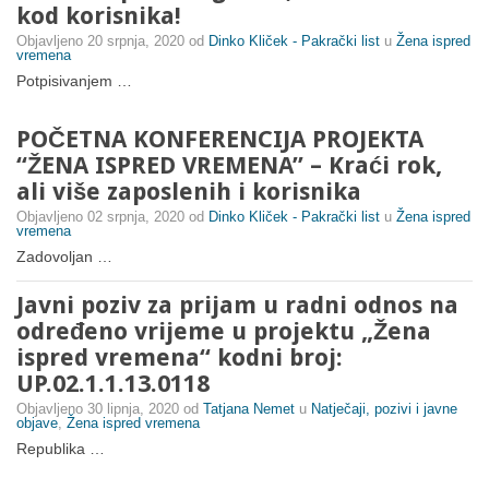
kod korisnika!
Objavljeno
20 srpnja, 2020
od
Dinko Kliček - Pakrački list
u
Žena ispred
vremena
Potpisivanjem …
POČETNA KONFERENCIJA PROJEKTA
“ŽENA ISPRED VREMENA” – Kraći rok,
ali više zaposlenih i korisnika
Objavljeno
02 srpnja, 2020
od
Dinko Kliček - Pakrački list
u
Žena ispred
vremena
Zadovoljan …
Javni poziv za prijam u radni odnos na
određeno vrijeme u projektu „Žena
ispred vremena“ kodni broj:
UP.02.1.1.13.0118
Objavljeno
30 lipnja, 2020
od
Tatjana Nemet
u
Natječaji, pozivi i javne
objave
,
Žena ispred vremena
Republika …