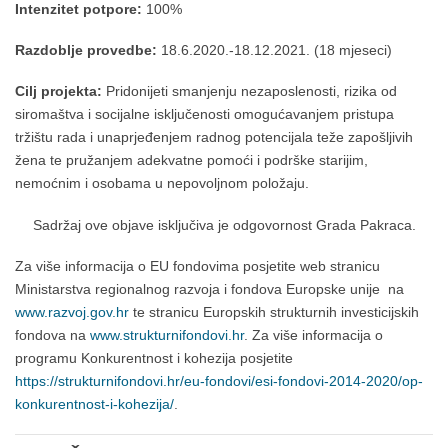
Intenzitet potpore:
100%
Razdoblje provedbe:
18.6.2020.-18.12.2021. (18 mjeseci)
Cilj projekta:
Pridonijeti smanjenju nezaposlenosti, rizika od
siromaštva i socijalne isključenosti omogućavanjem pristupa
tržištu rada i unaprjeđenjem radnog potencijala teže zapošljivih
žena te pružanjem adekvatne pomoći i podrške starijim,
nemoćnim i osobama u nepovoljnom položaju.
Sadržaj ove objave isključiva je odgovornost Grada Pakraca.
Za više informacija o EU fondovima posjetite web stranicu
Ministarstva regionalnog razvoja i fondova Europske unije na
www.razvoj.gov.hr
te stranicu Europskih strukturnih investicijskih
fondova na
www.strukturnifondovi.hr
. Za više informacija o
programu Konkurentnost i kohezija posjetite
https://strukturnifondovi.hr/eu-fondovi/esi-fondovi-2014-2020/op-
konkurentnost-i-kohezija/
.