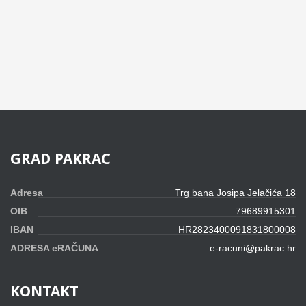
GRAD
PAKRAC
Adresa
Trg bana Josipa Jelačića 18
OIB
79689915301
IBAN
HR2823400091831800008
ADRESA eRAČUNA
e-racuni@pakrac.hr
KONTAKT