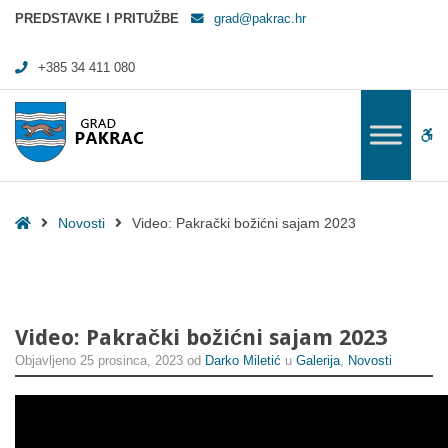
Video: Pakrački božićni sajam 2023 - Grad Pakrac
PREDSTAVKE I PRITUŽBE
grad@pakrac.hr
+385 34 411 080
WC
Home
Novosti
Video: Pakrački božićni sajam 2023
Video: Pakrački božićni sajam 2023
Objavljeno
25 prosinca, 2023
od
Darko Miletić
u
Galerija
,
Novosti