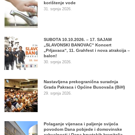
korištenje vode
31. srpnja 2026.
SUBOTA 10.10.2026. – 17. SAJAM
„SLAVONSKI BANOVAC“ Koncert
„Prljavaca“, 11. Grahfest i nova atrakcija –
balon!
30. srpnja 2026.
Nastavljena prekogranična suradnja
Grada Pakraca i Općine Busovača (BiH)
29. srpnja 2026.
Polaganje vijenaca i paljenje svijeća
povodom Dana pobjede i domovinske
zahvalnosti i Dana hrvatskih branitelja