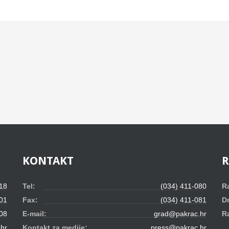
KONTAKT
 18
Tel:
(034) 411-080
R
01
Fax:
(034) 411-081
D
08
E-mail:
grad@pakrac.hr
R
hr
Kontakt za medije:
press@pakrac.hr