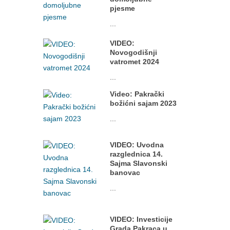
pjesme
...
VIDEO:
Novogodišnji
vatromet 2024
...
Video: Pakrački
božićni sajam 2023
...
VIDEO: Uvodna
razglednica 14.
Sajma Slavonski
banovac
...
VIDEO: Investicije
Grada Pakraca u