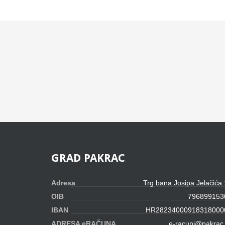
GRAD
PAKRAC
Adresa
Trg bana Josipa Jelačića
OIB
796899153
IBAN
HR28234000918318000
ADRESA eRAČUNA
e-racuni@pakrac.