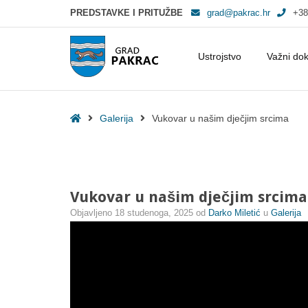
PREDSTAVKE I PRITUŽBE
grad@pakrac.hr
+38
Ustrojstvo
Važni do
Vukovar u našim dječjim srcima - Grad Pakrac
Home
Galerija
Vukovar u našim dječjim srcima
Vukovar u našim dječjim srcima
Objavljeno
18 studenoga, 2025
od
Darko Miletić
u
Galerija