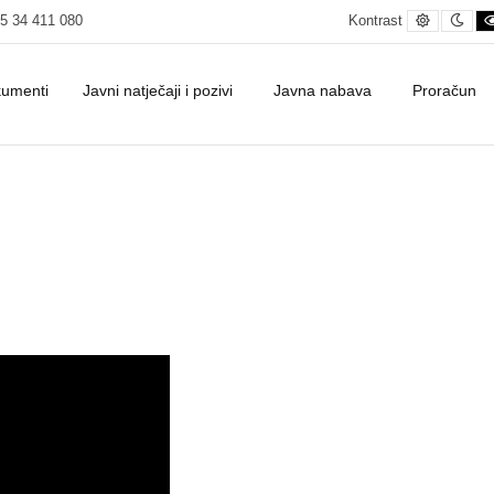
Default c
Nig
5 34 411 080
Kontrast
kumenti
Javni natječaji i pozivi
Javna nabava
Proračun