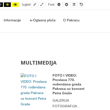
ontrast
ht contrast
Black and White contrast
Black and Yellow contrast
Yellow and Black contrast
Fixed layout
Wide layout
Smaller Font
Larger Font
Readable Font
Default Font
Izgled
Font
Informacije
e-Oglasna ploča
O Pakracu
MULTIMEDIJA
FOTO I VIDEO:
Proslava 770.
rođendana grada
Pakraca uz koncert
Petra Graše
GALERIJA
FOTOGRAFIJA...