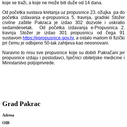
koje se traži, a koje ne može biti duže od 14 dana.
Od početka sustava kretanja uz propusnice 23. ožujka pa do
početka izdavanja e-propusnica 5. travnja, gradski Stožer
civilne zaštite Pakraca je izdao 302 dozvole i uskratio
sedamdesetak. Od početka izdavanja e-Propusnica 2.
travnja Stožer je izdao 301 propusnicu od čega 91
sustavom
https://epropusnice.gov.hr
, a ostalo mailom ili fizički
pri čemu je odbijeno 50-tak zahtjeva kao neosnovani.
Naravno to nisu sve propusnice koje su dobili Pakračani jer
propusnice izdaju i poslodavci, liječnici obiteljske medicine i
Ministarstvo poljoprivrede.
Grad
Pakrac
Adresa
Trg bana Josipa Jelačića 18
OIB
79689915301