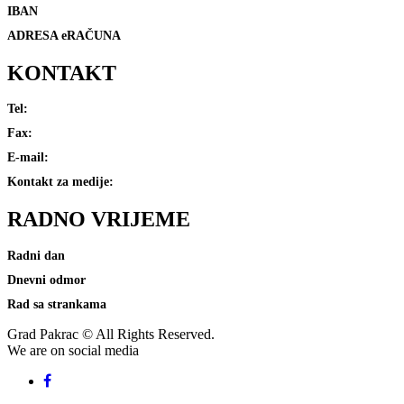
IBAN
HR2823400091831800008
ADRESA eRAČUNA
e-racuni@pakrac.hr
KONTAKT
Tel:
(034) 411-080
Fax:
(034) 411-081
E-mail:
grad@pakrac.hr
Kontakt za medije:
press@pakrac.hr
RADNO
VRIJEME
Radni dan
7-15 sati
Dnevni odmor
od 10:30 do 11 sati
Rad sa strankama
8-10:30 sati i 13-14:30 sati
Grad Pakrac © All Rights Reserved.
We
are
on
social
media
Facebook