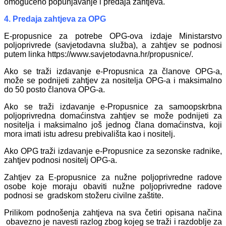
omogućeno popunjavanje i predaja zahtjeva.
4. Predaja zahtjeva za OPG
E-propusnice za potrebe OPG-ova izdaje Ministarstvo
poljoprivrede (savjetodavna služba), a zahtjev se podnosi
putem linka https://www.savjetodavna.hr/propusnice/.
Ako se traži izdavanje e-Propusnica za članove OPG-a,
može se podnijeti zahtjev za nositelja OPG-a i maksimalno
do 50 posto članova OPG-a.
Ako se traži izdavanje e-Propusnice za samoopskrbna
poljoprivredna domaćinstva zahtjev se može podnijeti za
nositelja i maksimalno još jednog člana domaćinstva, koji
mora imati istu adresu prebivališta kao i nositelj.
Ako OPG traži izdavanje e-Propusnice za sezonske radnike,
zahtjev podnosi nositelj OPG-a.
Zahtjev za E-propusnice za nužne poljoprivredne radove
osobe koje moraju obaviti nužne poljoprivredne radove
podnosi se gradskom stožeru civilne zaštite.
Prilikom podnošenja zahtjeva na sva četiri opisana načina
obavezno je navesti razlog zbog kojeg se traži i razdoblje za