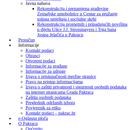
Javna nabava
Rekonstrukcija i prenamjena građevine
Zemaljske umobolnice u Centar za pružanje
usluga smještaja i socijalne skrbi
Rekonstrukcija prometnih i pripadajućih površina
u dijelu Ulice J.J. Strossmayera i Trga bana
Josipa Jelačića u Pakracu
Proračun
Informacije
Kontakt podaci
Obrasci
Otvoreni podaci
Informacije za građane
Informacije za udruge
Izjava o pristupačnosti mrežne stranice
Pravo na pristup informacijama
Izjava o zaštiti privatnosti i sigurnosti osobnih podataka
na internet stranicama Grada Pakraca
Zaštita osobnih podataka
Preglednik održanih izbora
Povjerenik za etiku
Kontakt podaci – pakrac.hr
e-Oglasna ploča
O Pakracu
Općenito