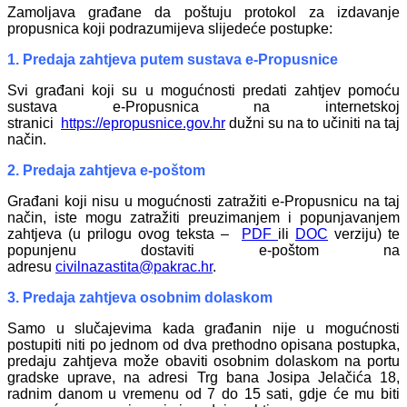
Zamoljava građane da poštuju protokol za izdavanje
propusnica koji podrazumijeva slijedeće postupke:
1. Predaja zahtjeva putem sustava e-Propusnice
Svi građani koji su u mogućnosti predati zahtjev pomoću
sustava e-Propusnica na internetskoj
stranici
https://epropusnice.gov.hr
dužni su na to učiniti na taj
način.
2. Predaja zahtjeva e-poštom
Građani koji nisu u mogućnosti zatražiti e-Propusnicu na taj
način, iste mogu zatražiti preuzimanjem i popunjavanjem
zahtjeva (u prilogu ovog teksta –
PDF
ili
DOC
verziju) te
popunjenu dostaviti e-poštom na
adresu
civilnazastita@pakrac.hr
.
3. Predaja zahtjeva osobnim dolaskom
Samo u slučajevima kada građanin nije u mogućnosti
postupiti niti po jednom od dva prethodno opisana postupka,
predaju zahtjeva može obaviti osobnim dolaskom na portu
gradske uprave, na adresi Trg bana Josipa Jelačića 18,
radnim danom u vremenu od 7 do 15 sati, gdje će mu biti