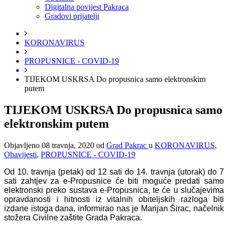
Digitalna povijest Pakraca
Gradovi prijatelji
KORONAVIRUS
PROPUSNICE - COVID-19
TIJEKOM USKRSA Do propusnica samo elektronskim
putem
TIJEKOM USKRSA Do propusnica samo
elektronskim putem
Objavljeno
08 travnja, 2020
od
Grad Pakrac
u
KORONAVIRUS
,
Obavijesti
,
PROPUSNICE - COVID-19
Od 10. travnja (petak) od 12 sati do 14. travnja (utorak) do 7
sati zahtjev za e-Propusnice će biti moguće predati samo
elektronski preko sustava e-Propusnica, te će u slučajevima
opravdanosti i hitnosti iz vitalnih obiteljskih razloga biti
izdane istoga dana, informirao nas je Marijan Širac, načelnik
stožera Civilne zaštite Grada Pakraca.