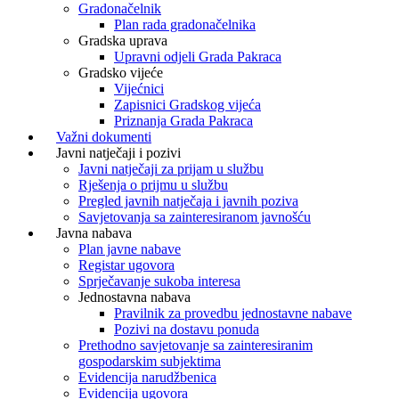
Gradonačelnik
Plan rada gradonačelnika
Gradska uprava
Upravni odjeli Grada Pakraca
Gradsko vijeće
Vijećnici
Zapisnici Gradskog vijeća
Priznanja Grada Pakraca
Važni dokumenti
Javni natječaji i pozivi
Javni natječaji za prijam u službu
Rješenja o prijmu u službu
Pregled javnih natječaja i javnih poziva
Savjetovanja sa zainteresiranom javnošću
Javna nabava
Plan javne nabave
Registar ugovora
Sprječavanje sukoba interesa
Jednostavna nabava
Pravilnik za provedbu jednostavne nabave
Pozivi na dostavu ponuda
Prethodno savjetovanje sa zainteresiranim
gospodarskim subjektima
Evidencija narudžbenica
Evidencija ugovora