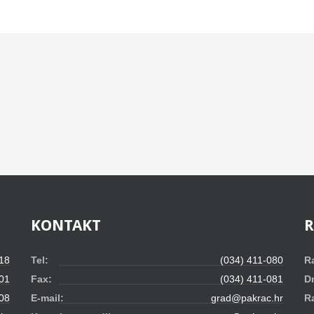
KONTAKT
 18
Tel:
(034) 411-080
R
01
Fax:
(034) 411-081
D
08
E-mail:
grad@pakrac.hr
R