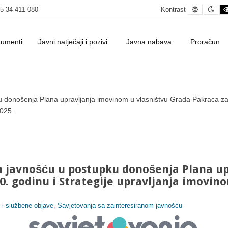
Default c
Nig
5 34 411 080
Kontrast
kumenti
Javni natječaji i pozivi
Javna nabava
Proračun
upravljanja imovinom u vlasništvu Grada Pakraca za 2020. godinu i St
 donošenja Plana upravljanja imovinom u vlasništvu Grada Pakraca za 
2025.
m javnošću u postupku donošenja Plana u
0. godinu i Strategije upravljanja imovin
i i službene objave
,
Savjetovanja sa zainteresiranom javnošću