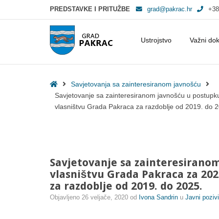
PREDSTAVKE I PRITUŽBE
grad@pakrac.hr
+38
Ustrojstvo
Važni do
Savjetovanje sa zainteresiranom javnošću u postupku donošenja Plana 
Home
Savjetovanja sa zainteresiranom javnošću
Savjetovanje sa zainteresiranom javnošću u postupku
vlasništvu Grada Pakraca za razdoblje od 2019. do 
Savjetovanje sa zainteresirano
vlasništvu Grada Pakraca za 202
za razdoblje od 2019. do 2025.
Objavljeno
26 veljače, 2020
od
Ivona Sandrin
u
Javni poziv