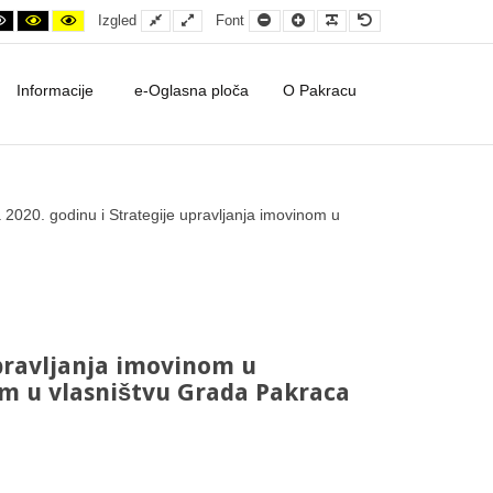
ontrast
ht contrast
Black and White contrast
Black and Yellow contrast
Yellow and Black contrast
Fixed layout
Wide layout
Smaller Font
Larger Font
Readable Font
Default Font
Izgled
Font
Informacije
e-Oglasna ploča
O Pakracu
rategije upravljanja imovinom u vlasništvu Grada Pakraca za razdoblje
2020. godinu i Strategije upravljanja imovinom u
pravljanja imovinom u
om u vlasništvu Grada Pakraca