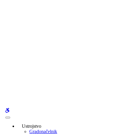
WCAG
buttons
Ustrojstvo
Gradonačelnik