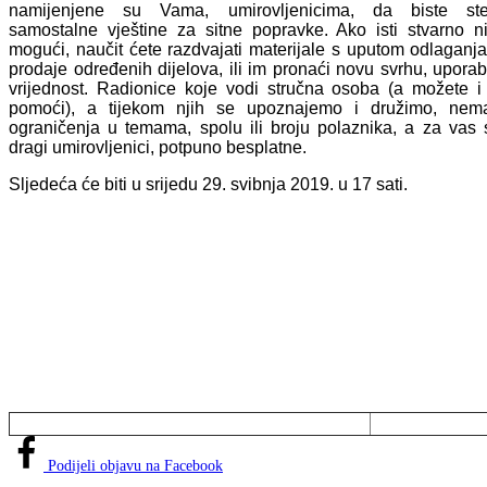
namijenjene su Vama, umirovljenicima, da biste ste
samostalne vještine za sitne popravke. Ako isti stvarno n
mogući, naučit ćete razdvajati materijale s uputom odlaganja 
prodaje određenih dijelova, ili im pronaći novu svrhu, upora
vrijednost. Radionice koje vodi stručna osoba (a možete i
pomoći), a tijekom njih se upoznajemo i družimo, nem
ograničenja u temama, spolu ili broju polaznika, a za vas 
dragi umirovljenici, potpuno besplatne.
Sljedeća će biti u srijedu 29. svibnja 2019. u 17 sati.
Podijeli objavu na Facebook