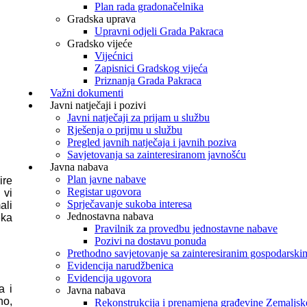
Plan rada gradonačelnika
Gradska uprava
Upravni odjeli Grada Pakraca
Gradsko vijeće
Vijećnici
Zapisnici Gradskog vijeća
Priznanja Grada Pakraca
Važni dokumenti
Javni natječaji i pozivi
Javni natječaji za prijam u službu
Rješenja o prijmu u službu
Pregled javnih natječaja i javnih poziva
Savjetovanja sa zainteresiranom javnošću
Javna nabava
Plan javne nabave
ire
Registar ugovora
 vi
Sprječavanje sukoba interesa
ali
Jednostavna nabava
eka
Pravilnik za provedbu jednostavne nabave
Pozivi na dostavu ponuda
Prethodno savjetovanje sa zainteresiranim gospodarski
Evidencija narudžbenica
Evidencija ugovora
a i
Javna nabava
no,
Rekonstrukcija i prenamjena građevine Zemaljske 