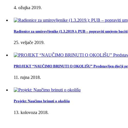
4. ožujka 2019.
Radionice za umirovljenike (1.3.2019.): PUB – popraviti umjesto baciti
25. veljače 2019.
PROJEKT “NAUČIMO BRINUTI O OKOLIŠU” Predstavljen dječji priru
11. rujna 2018.
Projekt: Naučimo brinuti o okolišu
13. kolovoza 2018.