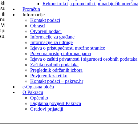
kli
Rekonstrukcija prometnih i pripadajućih površina 
isu
Proračun
ili
Informacije
bnu
Kontakt podaci
 Vi
Obrasci
aju
Otvoreni podaci
su,
Informacije za građane
Informacije za udruge
Izjava o pristupačnosti mrežne stranice
Pravo na pristup informacijama
Izjava o zaštiti privatnosti i sigurnosti osobnih podata
Zaštita osobnih podataka
Preglednik održanih izbora
Povjerenik za etiku
Kontakt podaci – pakrac.hr
e-Oglasna ploča
O Pakracu
Općenito
Digitalna povijest Pakraca
Gradovi prijatelji