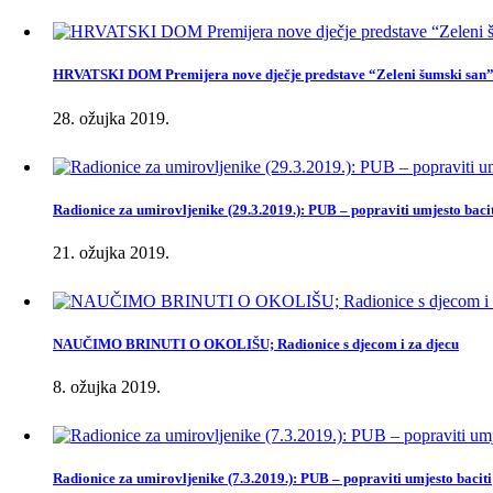
HRVATSKI DOM Premijera nove dječje predstave “Zeleni šumski san
28. ožujka 2019.
Radionice za umirovljenike (29.3.2019.): PUB – popraviti umjesto baci
21. ožujka 2019.
NAUČIMO BRINUTI O OKOLIŠU; Radionice s djecom i za djecu
8. ožujka 2019.
Radionice za umirovljenike (7.3.2019.): PUB – popraviti umjesto baciti