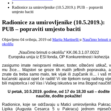
Radionice za umirovljenike (10.5.2019.): PUB – popraviti
umjesto baciti
Radionice za umirovljenike (10.5.2019.):
PUB – popraviti umjesto baciti
Objavljeno
04 svibnja, 2019
od
Marija Martinelli
u
Naučimo brinuti o
okolišu
„Naučimo brinuti o okolišu“ KK.06.3.1.07.0022
Europska unija iz ESI fonda, OP Konkurentnost i kohezija
zasigurno imate neispravni mikser, toster, oštećeni utikač, v
mu žice… Majstori se groze tih malih jeftinih popravaka, a
znate da treba samo malo, tek vijak ili zupčanik ili… i vaš m
kućanski aparat opet će raditi! Vi ste tijekom svog radnog vij
bili majstor/ica i od Vas i Vašeg iskustva se ima štogod naučiti!
U petak, 10.5.2019. godine, od 17 do 18,30 sati – dođite
naučite, dođite pokažite!
Radionice, koje se održavaju u Matici umirovljenika Pakrac
Lipika (Augusta Cesarca 5 u Pakracu) jednom mjeseč