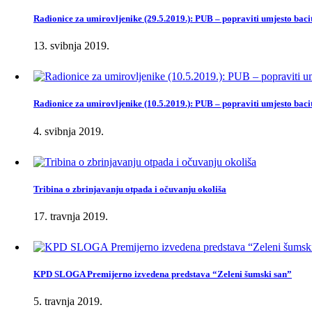
Radionice za umirovljenike (29.5.2019.): PUB – popraviti umjesto baci
13. svibnja 2019.
Radionice za umirovljenike (10.5.2019.): PUB – popraviti umjesto baci
4. svibnja 2019.
Tribina o zbrinjavanju otpada i očuvanju okoliša
17. travnja 2019.
KPD SLOGA Premijerno izvedena predstava “Zeleni šumski san”
5. travnja 2019.