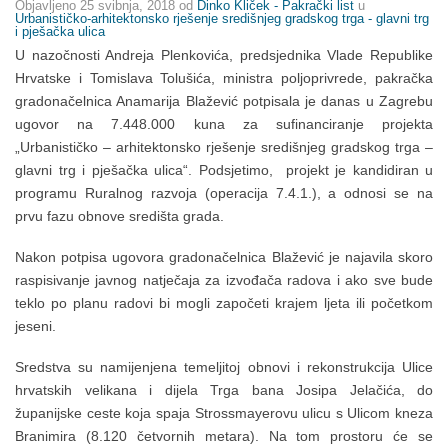
Objavljeno
25 svibnja, 2018
od
Dinko Kliček - Pakrački list
u
Urbanističko-arhitektonsko rješenje središnjeg gradskog trga - glavni trg
i pješačka ulica
U nazočnosti Andreja Plenkovića, predsjednika Vlade Republike
Hrvatske i Tomislava Tolušića, ministra poljoprivrede, pakračka
gradonačelnica Anamarija Blažević potpisala je danas u Zagrebu
ugovor na 7.448.000 kuna za sufinanciranje projekta
„Urbanističko – arhitektonsko rješenje središnjeg gradskog trga –
glavni trg i pješačka ulica“. Podsjetimo, projekt je kandidiran u
programu Ruralnog razvoja (operacija 7.4.1.), a odnosi se na
prvu fazu obnove središta grada.
Nakon potpisa ugovora gradonačelnica Blažević je najavila skoro
raspisivanje javnog natječaja za izvođača radova i ako sve bude
teklo po planu radovi bi mogli započeti krajem ljeta ili početkom
jeseni.
Sredstva su namijenjena temeljitoj obnovi i rekonstrukcija Ulice
hrvatskih velikana i dijela Trga bana Josipa Jelačića, do
županijske ceste koja spaja Strossmayerovu ulicu s Ulicom kneza
Branimira (8.120 četvornih metara). Na tom prostoru će se