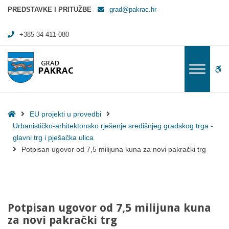
Potpisan ugovor od 7,5 milijuna kuna za novi pakrački trg - Grad Pakra
PREDSTAVKE I PRITUŽBE
grad@pakrac.hr
+385 34 411 080
WC
Home
EU projekti u provedbi
Urbanističko-arhitektonsko rješenje središnjeg gradskog trga -
glavni trg i pješačka ulica
Potpisan ugovor od 7,5 milijuna kuna za novi pakrački trg
Potpisan ugovor od 7,5 milijuna kuna
za novi pakrački trg