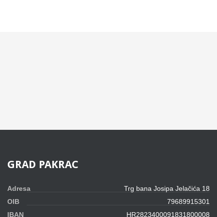
GRAD
PAKRAC
Adresa
Trg bana Josipa Jelačića 18
OIB
79689915301
IBAN
HR2823400091831800008