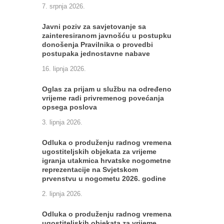
7. srpnja 2026.
Javni poziv za savjetovanje sa
zainteresiranom javnošću u postupku
donošenja Pravilnika o provedbi
postupaka jednostavne nabave
16. lipnja 2026.
Oglas za prijam u službu na određeno
vrijeme radi privremenog povećanja
opsega poslova
3. lipnja 2026.
Odluka o produženju radnog vremena
ugostiteljskih objekata za vrijeme
igranja utakmica hrvatske nogometne
reprezentacije na Svjetskom
prvenstvu u nogometu 2026. godine
2. lipnja 2026.
Odluka o produženju radnog vremena
ugostiteljskih objekata za vrijeme