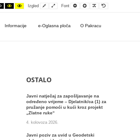
ontrast
ht contrast
Black and White contrast
Black and Yellow contrast
Yellow and Black contrast
Fixed layout
Wide layout
Smaller Font
Larger Font
Readable Font
Default Font
Izgled
Font
Informacije
e-Oglasna ploča
O Pakracu
OSTALO
Javni natječaj za zapošljavanje na
određeno vrijeme – Djelatnik/ca (1) za
pružanje pomoći u kući kroz projekt
„Zlatne ruke“
4. kolovoza 2026.
Javni poziv za uvid u Geodetski