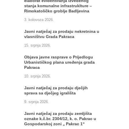
elaborat evidentiranja izvedenog
stanja komunalne infrastruklture –
Rimokatoličko groblje Badljevina
3. kolovoza 2026.
Javni natječaj za prodaju nekretnina u
vlasništvu Grada Pakraca
15. srpnja 2026.
Objava javne rasprave o Prijedlogu
Urbanističkog plana uređenja grada
Pakraca
10. srpnja 2026.
Javni natječaj za prodaju dječjih
sprava sa dječjeg igrališta
9. srpnja 2026.
Javni natječaj za prodaju zemljišta
oznake k.č.br. 2304/12, k. o. Pakrac u
Gospodarskoj zoni „ Pakrac 1“