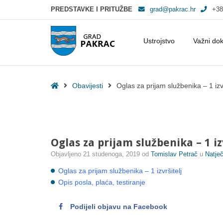
PREDSTAVKE I PRITUŽBE
grad@pakrac.hr
+38
Ustrojstvo
Važni do
Oglas za prijam službenika - 1 izvršitelj - Grad Pakrac
Home
Obavijesti
Oglas za prijam službenika – 1 izvr
Oglas za prijam službenika – 1 iz
Objavljeno
21 studenoga, 2019
od
Tomislav Petrač
u
Natječ
Oglas za prijam službenika – 1 izvršitelj
Opis posla, plaća, testiranje
Podijeli objavu na Facebook