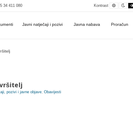
Default c
Nig
5 34 411 080
Kontrast
kumenti
Javni natječaji i pozivi
Javna nabava
Proračun
šitelj
vršitelj
aji, pozivi i javne objave
,
Obavijesti