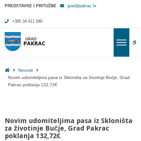
Novim udomiteljima pasa iz Skloništa za životinje Bučje, Grad Pakrac 
PREDSTAVKE I PRITUŽBE
grad@pakrac.hr
+385 34 411 080
WC
Home
Novosti
Novim udomiteljima pasa iz Skloništa za životinje Bučje, Grad
Pakrac poklanja 132,72€
Novim udomiteljima pasa iz Skloništa
za životinje Bučje, Grad Pakrac
poklanja 132,72€