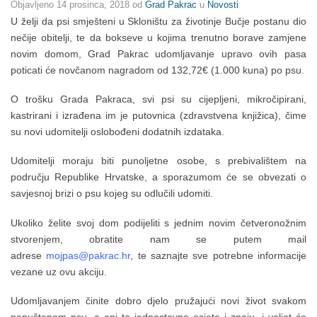
Objavljeno
14 prosinca, 2018
od
Grad Pakrac
u
Novosti
U želji da psi smješteni u Skloništu za životinje Bučje postanu dio
nečije obitelji, te da bokseve u kojima trenutno borave zamjene
novim domom, Grad Pakrac udomljavanje upravo ovih pasa
poticati će novčanom nagradom od 132,72€ (1.000 kuna) po psu.
O trošku Grada Pakraca, svi psi su cijepljeni, mikročipirani,
kastrirani i izrađena im je putovnica (zdravstvena knjižica), čime
su novi udomitelji oslobođeni dodatnih izdataka.
Udomitelji moraju biti punoljetne osobe, s prebivalištem na
području Republike Hrvatske, a sporazumom će se obvezati o
savjesnoj brizi o psu kojeg su odlučili udomiti.
Ukoliko želite svoj dom podijeliti s jednim novim četveronožnim
stvorenjem, obratite nam se putem mail
adrese
mojpas@pakrac.hr
, te saznajte sve potrebne informacije
vezane uz ovu akciju.
Udomljavanjem činite dobro djelo pružajući novi život svakom
napuštenom psu, a oni to jednostavno osjete i znaju, i voljet će