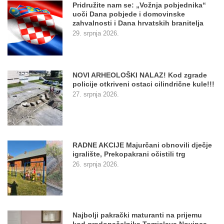
Pridružite nam se: „Vožnja pobjednika“
uoči Dana pobjede i domovinske
zahvalnosti i Dana hrvatskih branitelja
29. srpnja 2026.
NOVI ARHEOLOŠKI NALAZ! Kod zgrade
policije otkriveni ostaci cilindrične kule!!!
27. srpnja 2026.
RADNE AKCIJE Majurčani obnovili dječje
igralište, Prekopakrani očistili trg
26. srpnja 2026.
Najbolji pakrački maturanti na prijemu
kod gradonačelnika Tomislava Novinca