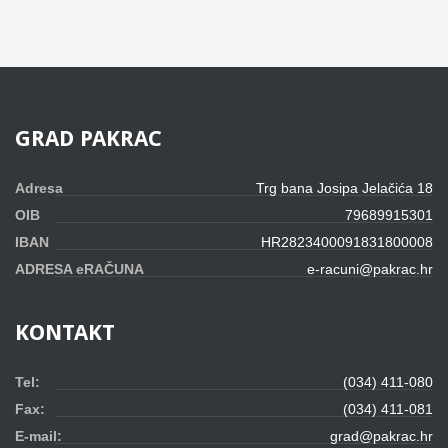
GRAD
PAKRAC
Adresa
Trg bana Josipa Jelačića 18
OIB
79689915301
IBAN
HR2823400091831800008
ADRESA eRAČUNA
e-racuni@pakrac.hr
KONTAKT
Tel:
(034) 411-080
Fax:
(034) 411-081
E-mail:
grad@pakrac.hr