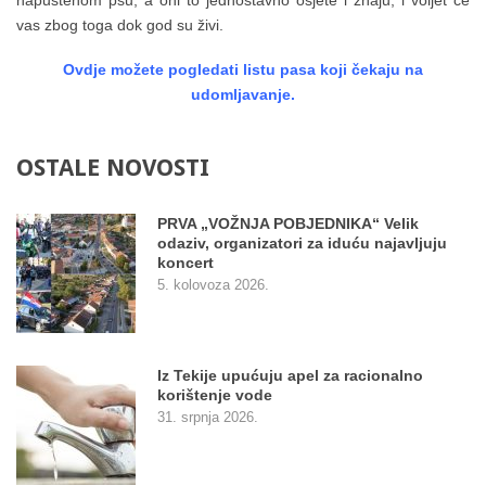
vas zbog toga dok god su živi.
Ovdje možete pogledati listu pasa koji čekaju na
udomljavanje.
OSTALE
NOVOSTI
PRVA „VOŽNJA POBJEDNIKA“ Velik
odaziv, organizatori za iduću najavljuju
koncert
5. kolovoza 2026.
Iz Tekije upućuju apel za racionalno
korištenje vode
31. srpnja 2026.