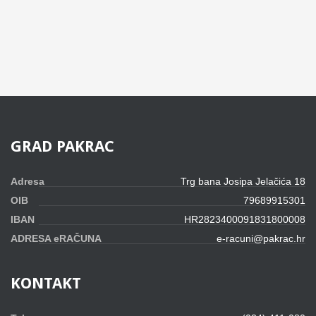
GRAD
PAKRAC
Adresa
Trg bana Josipa Jelačića 18
OIB
79689915301
IBAN
HR2823400091831800008
ADRESA eRAČUNA
e-racuni@pakrac.hr
KONTAKT