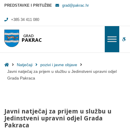
Javni natječaj za prijem u službu u Jedinstveni upravni odjel Grada Pa
PREDSTAVKE I PRITUŽBE
grad@pakrac.hr
+385 34 411 080
WC
Home
Natječaji
pozivi i javne objave
Javni natječaj za prijem u službu u Jedinstveni upravni odjel
Grada Pakraca
Javni natječaj za prijem u službu u
Jedinstveni upravni odjel Grada
Pakraca