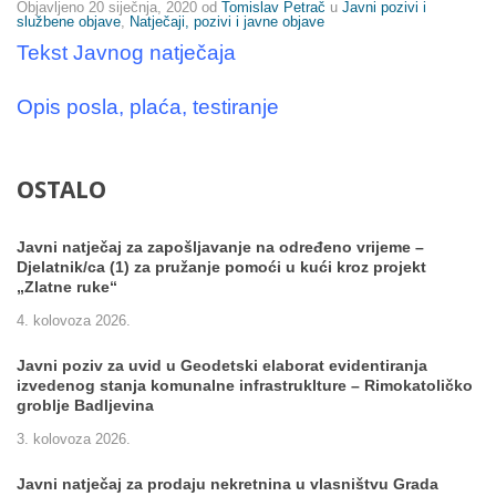
Objavljeno
20 siječnja, 2020
od
Tomislav Petrač
u
Javni pozivi i
službene objave
,
Natječaji, pozivi i javne objave
Tekst Javnog natječaja
Opis posla, plaća, testiranje
OSTALO
Javni natječaj za zapošljavanje na određeno vrijeme –
Djelatnik/ca (1) za pružanje pomoći u kući kroz projekt
„Zlatne ruke“
4. kolovoza 2026.
Javni poziv za uvid u Geodetski elaborat evidentiranja
izvedenog stanja komunalne infrastruklture – Rimokatoličko
groblje Badljevina
3. kolovoza 2026.
Javni natječaj za prodaju nekretnina u vlasništvu Grada