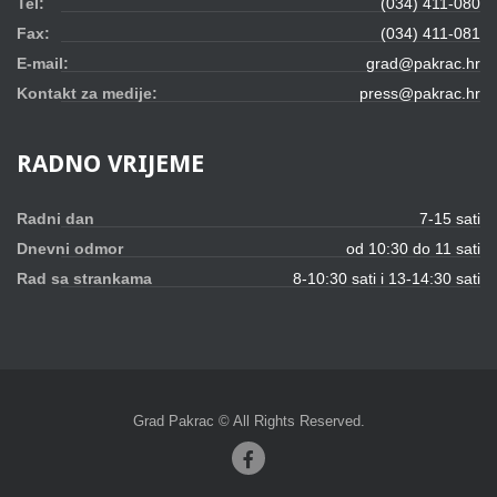
Tel:
(034) 411-080
Fax:
(034) 411-081
E-mail:
grad@pakrac.hr
Kontakt za medije:
press@pakrac.hr
RADNO
VRIJEME
Radni dan
7-15 sati
Dnevni odmor
od 10:30 do 11 sati
Rad sa strankama
8-10:30 sati i 13-14:30 sati
Grad Pakrac © All Rights Reserved.
Facebook