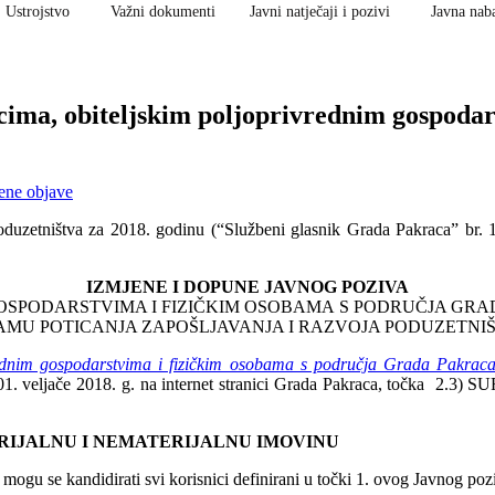
Ustrojstvo
Važni dokumenti
Javni natječaji i pozivi
Javna nab
cima, obiteljskim poljoprivrednim gospodar
bene objave
oduzetništva za 2018. godinu (“Službeni glasnik Grada Pakraca” br. 
IZMJENE I DOPUNE JAVNOG POZIVA
OSPODARSTVIMA I FIZIČKIM OSOBAMA S PODRUČJA GR
AMU POTICANJA ZAPOŠLJAVANJA I RAZVOJA PODUZETNIŠT
rednim gospodarstvima i fizičkim osobama s područja Grada Pakrac
ljenom 01. veljače 2018. g. na internet stranici Grada Pakraca
ERIJALNU I NEMATERIJALNU IMOVINU
 mogu se kandidirati svi korisnici definirani u točki 1. ovog Javnog poz