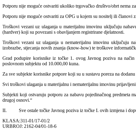
Potporu nije moguće ostvariti ukoliko trgovačko društvo/obrt nema za
Potporu nije moguće ostvariti za OPG u kojem su nositelj ili članovi 
Troškovi vezani uz ulaganja u materijalnu imovinu uključuju nabavu n
(hardver) koji su povezani s obavljanjem registrirane djelatnosti.
Troškovi vezani uz ulaganja u nematerijalnu imovinu uključuju naba
izobrazbe, stjecanja novih znanja (know-how) te troškove informatičko
Grad podupire korisnike iz točke 1. ovog Javnog poziva na način d
poslovnom subjektu od 10.000,00 kuna.
Za sve subjekte korisnike potpore koji su u sustavu poreza na dodanu vr
Svi troškovi ulaganja u materijalnu i nematerijalnu imovinu prijavljeni
Subjekti koji ostvaruju potporu za nabavu pojedinačnog predmeta mat
drugoj osnovi.“
II.
Sve ostale točke Javnog poziva iz točke I. ovih izmjena i do
KLASA:311-01/17-01/2
URBROJ: 2162-04/01-18-6