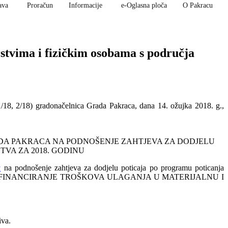
ava
Proračun
Informacije
e-Oglasna ploča
O Pakracu
stvima i fizičkim osobama s područja
1/18, 2/18) gradonačelnica Grada Pakraca, dana 14. ožujka 2018. g.,
ADA PAKRACA NA PODNOŠENJE ZAHTJEVA ZA DODJELU
VA ZA 2018. GODINU
a
na podnošenje zahtjeva za dodjelu poticaja po programu poticanja
, točka 2.3) SUFINANCIRANJE TROŠKOVA ULAGANJA U MATERIJALNU I
iva.