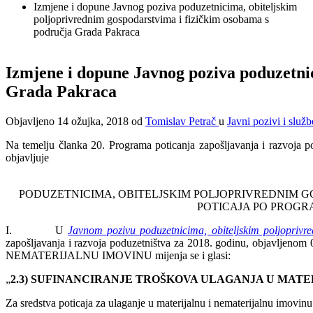
Izmjene i dopune Javnog poziva poduzetnicima, obiteljskim
poljoprivrednim gospodarstvima i fizičkim osobama s
područja Grada Pakraca
Izmjene i dopune Javnog poziva poduzetni
Grada Pakraca
Objavljeno
14 ožujka, 2018
od
Tomislav Petrač
u
Javni pozivi i služ
Na temelju članka 20. Programa poticanja zapošljavanja i razvoja p
objavljuje
PODUZETNICIMA, OBITELJSKIM POLJOPRIVREDNIM G
POTICAJA PO PROGR
I.
U
Javnom pozivu poduzetnicima, obiteljskim poljopriv
zapošljavanja i razvoja poduzetništva za 2018. godinu, objav
NEMATERIJALNU IMOVINU mijenja se i glasi:
„
2.3) SUFINANCIRANJE TROŠKOVA ULAGANJA U MAT
Za sredstva poticaja za ulaganje u materijalnu i nematerijalnu imovinu