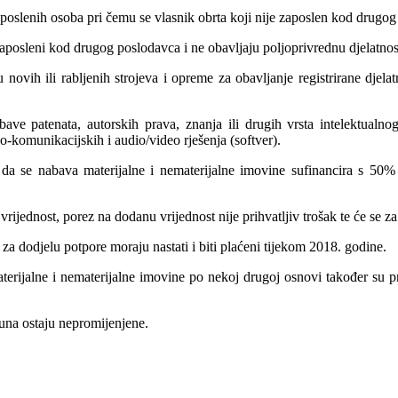
poslenih osoba pri čemu se vlasnik obrta koji nije zaposlen kod drugo
zaposleni kod drugog poslodavca i ne obavljaju poljoprivrednu djelatnos
ovih ili rabljenih strojeva i opreme za obavljanje registrirane djelat
ve patenata, autorskih prava, znanja ili drugih vrsta intelektualno
-komunikacijskih i audio/video rješenja (softver).
a se nabava materijalne i nematerijalne imovine sufinancira s 50% vr
ijednost, porez na dodanu vrijednost nije prihvatljiv trošak te će se za
 za dodjelu potpore moraju nastati i biti plaćeni tijekom 2018. godine.
erijalne i nematerijalne imovine po nekoj drugoj osnovi također su p
puna ostaju nepromijenjene.