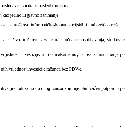
g poslodavca smatra zaposlenikom obrta.
t kao jedino ili glavno zanimanje.
nosti te troškove informatičko-komunikacijskih i audio/video rješenja
g vlasništva, troškove vezane uz stručna osposobljavanja, strukovne
ijednosti investicije, ali do maksimalnog iznosa sufinanciranja po
 njih vrijednost investicije računati bez PDV-a.
rihvatljivi, ali samo do onog iznosa koji nije obuhvaćen potporom po