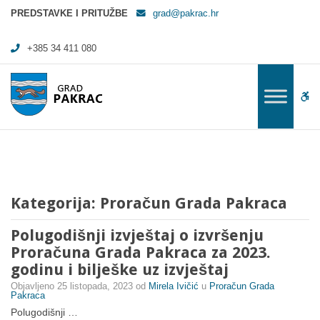
Arhiva Proračun Grada Pakraca - Stranica 2 od 4 - Grad Pakrac
PREDSTAVKE I PRITUŽBE
grad@pakrac.hr
+385 34 411 080
WC
Kategorija:
Proračun Grada Pakraca
Polugodišnji izvještaj o izvršenju
Proračuna Grada Pakraca za 2023.
godinu i bilješke uz izvještaj
Objavljeno
25 listopada, 2023
od
Mirela Ivičić
u
Proračun Grada
Pakraca
Polugodišnji …