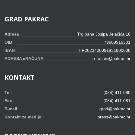
GRAD
PAKRAC
Adresa
Trg bana Josipa Jelačića 18
OIB
79689915301
IBAN
HR2823400091831800008
ADRESA eRAČUNA
e-racuni@pakrac.hr
KONTAKT
Tel:
(034) 411-080
Fax:
(034) 411-081
E-mail:
grad@pakrac.hr
Kontakt za medije:
press@pakrac.hr