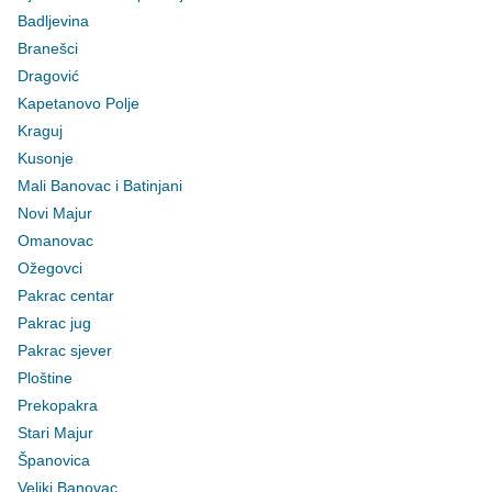
Badljevina
Branešci
Dragović
Kapetanovo Polje
Kraguj
Kusonje
Mali Banovac i Batinjani
Novi Majur
Omanovac
Ožegovci
Pakrac centar
Pakrac jug
Pakrac sjever
Ploštine
Prekopakra
Stari Majur
Španovica
Veliki Banovac