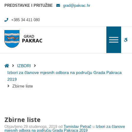
Zbirne liste - Grad Pakrac
PREDSTAVKE I PRITUŽBE
grad@pakrac.hr
+385 34 411 080
WC
Home
IZBORI
Izbori za članove mjesnih odbora na području Grada Pakraca
2019
Zbirne liste
Zbirne liste
Objavljeno
29 studenoga, 2019
od
Tomislav Petrač
u
Izbori za članove
mjesnih odbora na području Grada Pakraca 2019