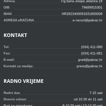
Adresa
Trg bana Josipa Jelačića 18
OIB
79689915301
IBAN
HR2823400091831800008
ADRESA eRAČUNA
e-racuni@pakrac.hr
KONTAKT
Tel:
(034) 411-080
Fax:
(034) 411-081
E-mail:
grad@pakrac.hr
Kontakt za medije:
press@pakrac.hr
RADNO
VRIJEME
Radni dan
7-15 sati
Dnevni odmor
od 10:30 do 11 sati
Rad sa strankama
8-10:30 sati i 13-14:30 sati