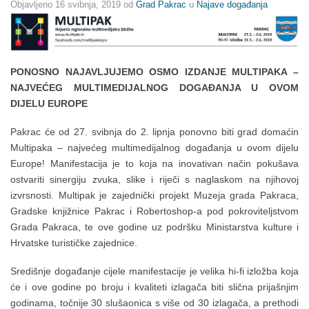
Objavljeno
16 svibnja, 2019
od
Grad Pakrac
u
Najave događanja
PONOSNO NAJAVLJUJEMO OSMO IZDANJE MULTIPAKA –
NAJVEĆEG MULTIMEDIJALNOG DOGAĐANJA U OVOM
DIJELU EUROPE
Pakrac će od 27. svibnja do 2. lipnja ponovno biti grad domaćin
Multipaka – najvećeg multimedijalnog događanja u ovom dijelu
Europe! Manifestacija je to koja na inovativan način pokušava
ostvariti sinergiju zvuka, slike i riječi s naglaskom na njihovoj
izvrsnosti. Multipak je zajednički projekt Muzeja grada Pakraca,
Gradske knjižnice Pakrac i Robertoshop-a pod pokroviteljstvom
Grada Pakraca, te ove godine uz podršku Ministarstva kulture i
Hrvatske turističke zajednice.
Središnje događanje cijele manifestacije je velika hi-fi izložba koja
će i ove godine po broju i kvaliteti izlagača biti slična prijašnjim
godinama, točnije 30 slušaonica s više od 30 izlagača, a prethodi