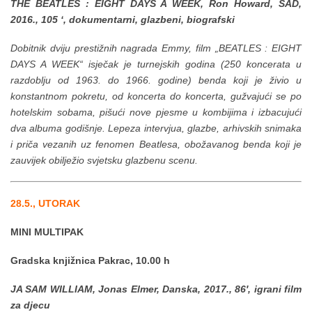
THE BEATLES : EIGHT DAYS A WEEK, Ron Howard, SAD,
2016., 105 ‘, dokumentarni, glazbeni, biografski
Dobitnik dviju prestižnih nagrada Emmy, film „BEATLES : EIGHT
DAYS A WEEK“ isječak je turnejskih godina (250 koncerata u
razdoblju od 1963. do 1966. godine) benda koji je živio u
konstantnom pokretu, od koncerta do koncerta, gužvajući se po
hotelskim sobama, pišući nove pjesme u kombijima i izbacujući
dva albuma godišnje. Lepeza intervjua, glazbe, arhivskih snimaka
i priča vezanih uz fenomen Beatlesa, obožavanog benda koji je
zauvijek obilježio svjetsku glazbenu scenu.
28.5., UTORAK
MINI MULTIPAK
Gradska knjižnica Pakrac, 10.00 h
JA SAM WILLIAM, Jonas Elmer, Danska, 2017., 86′, igrani film
za djecu