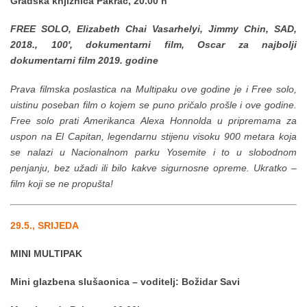
Gradska knjižnica Pakrac, 20.00 h
FREE SOLO, Elizabeth Chai Vasarhelyi, Jimmy Chin, SAD,
2018., 100′, dokumentarni film, Oscar za najbolji
dokumentarni film 2019. godine
Prava filmska poslastica na Multipaku ove godine je i Free solo,
uistinu poseban film o kojem se puno pričalo prošle i ove godine.
Free solo prati Amerikanca Alexa Honnolda u pripremama za
uspon na El Capitan, legendarnu stijenu visoku 900 metara koja
se nalazi u Nacionalnom parku Yosemite i to u slobodnom
penjanju, bez užadi ili bilo kakve sigurnosne opreme. Ukratko –
film koji se ne propušta!
29.5., SRIJEDA
MINI MULTIPAK
Mini glazbena slušaonica – voditelj: Božidar Savi