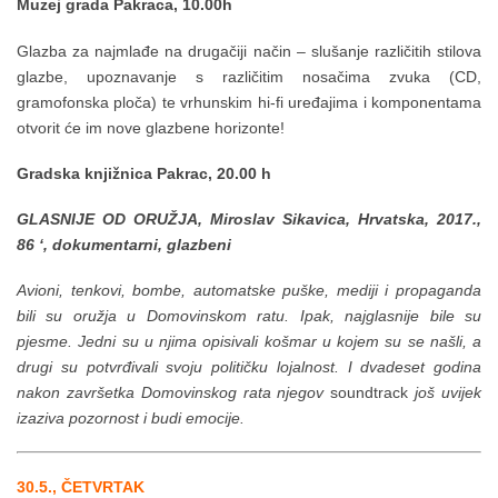
Muzej grada Pakraca, 10.00h
Glazba za najmlađe na drugačiji način – slušanje različitih stilova
glazbe, upoznavanje s različitim nosačima zvuka (CD,
gramofonska ploča) te vrhunskim hi-fi uređajima i komponentama
otvorit će im nove glazbene horizonte!
Gradska knjižnica Pakrac, 20.00 h
GLASNIJE OD ORUŽJA, Miroslav Sikavica, Hrvatska, 2017.,
86 ‘, dokumentarni, glazbeni
Avioni, tenkovi, bombe, automatske puške, mediji i propaganda
bili su oružja u Domovinskom ratu. Ipak, najglasnije bile su
pjesme. Jedni su u njima opisivali košmar u kojem su se našli, a
drugi su potvrđivali svoju političku lojalnost. I dvadeset godina
nakon završetka Domovinskog rata njegov
soundtrack
još uvijek
izaziva pozornost i budi emocije.
30.5
., ČETVRTAK