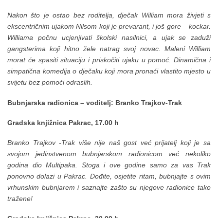
Nakon što je ostao bez roditelja, dječak William mora živjeti s
ekscentričnim ujakom Nilsom koji je prevarant, i još gore – kockar.
Williama počnu ucjenjivati školski nasilnici, a ujak se zaduži
gangsterima koji hitno žele natrag svoj novac. Maleni William
morat će spasiti situaciju i priskočiti ujaku u pomoć. Dinamična i
simpatična komedija o dječaku koji mora pronaći vlastito mjesto u
svijetu bez pomoći odraslih.
Bubnjarska radionica – voditelj: Branko Trajkov-Trak
Gradska knjižnica Pakrac, 17.00 h
Branko Trajkov -Trak više nije naš gost već prijatelj koji je sa
svojom jedinstvenom bubnjarskom radionicom već nekoliko
godina dio Multipaka. Stoga i ove godine samo za vas Trak
ponovno dolazi u Pakrac. Dođite, osjetite ritam, bubnjajte s ovim
vrhunskim bubnjarem i saznajte zašto su njegove radionice tako
tražene!