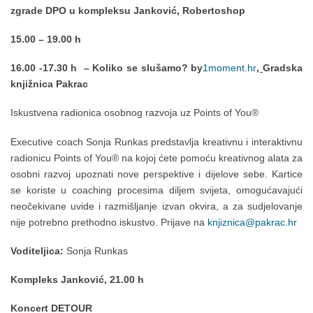
zgrade DPO u kompleksu Janković, Robertoshop
15.00 – 19.00 h
16.00 -17.30 h – Koliko se slušamo? by
1moment.hr
,
Gradska
knjižnica Pakrac
Iskustvena radionica osobnog razvoja uz Points of You®
Executive coach Sonja Runkas predstavlja kreativnu i interaktivnu
radionicu Points of You® na kojoj ćete pomoću kreativnog alata za
osobni razvoj upoznati nove perspektive i dijelove sebe. Kartice
se koriste u coaching procesima diljem svijeta, omogućavajući
neočekivane uvide i razmišljanje izvan okvira, a za sudjelovanje
nije potrebno prethodno iskustvo. Prijave na
knjiznica@pakrac.hr
Voditeljica:
Sonja Runkas
Kompleks Janković, 21.00 h
Koncert DETOUR