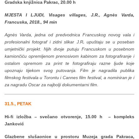
Gradska knjižnica Pakrac, 20.00 h
MJESTA I LJUDI, Visages villages, J.R., Agnès Varda,
Francuska, 2018., 94 min
Agnès Varda, jedna od predvodnica Francuskog novog vala i
profesionalni fotograf i zidni slikar J.R
.
upuštaju se u poseban
umjetnički projekt. Njih dvoje putuju Francuskom u posebnom
kamiončiću opremljenom prenosivom kabinom za fotografiranje i
ostalom opremom za print te fotografiraju razne ljude koje
upoznaju tijekom svog putovanja. Film je nagradila publika
filmskog festivala u Torontu i Cannes film festival, a nominiran je i
za nagradu Oscar za najbolji dokumentarni film.
31.5., PETAK
Hi-fi izložba – svečano otvorenje, 15.00 h – kompleks
Janković
Glazbene slušaonice u prostoru Muzeja grada Pakraca,