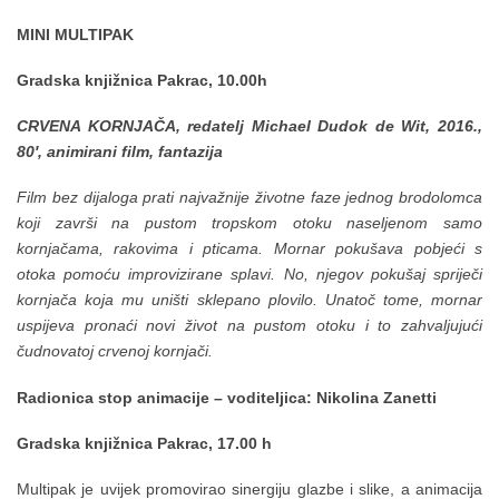
MINI MULTIPAK
Gradska knjižnica Pakrac, 10.00h
CRVENA KORNJAČA, redatelj Michael Dudok de Wit, 2016.,
80′, animirani film, fantazija
Film bez dijaloga prati najvažnije životne faze jednog brodolomca
koji završi na pustom tropskom otoku naseljenom samo
kornjačama, rakovima i pticama. Mornar pokušava pobjeći s
otoka pomoću improvizirane splavi. No, njegov pokušaj spriječi
kornjača koja mu uništi sklepano plovilo. Unatoč tome, mornar
uspijeva pronaći novi život na pustom otoku i to zahvaljujući
čudnovatoj crvenoj kornjači.
Radionica stop animacije – voditeljica: Nikolina Zanetti
Gradska knjižnica Pakrac, 17.00 h
Multipak je uvijek promovirao sinergiju glazbe i slike, a animacija