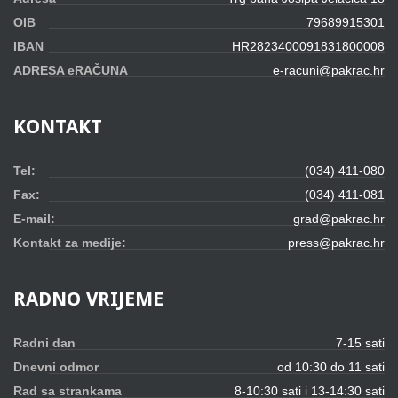
OIB
79689915301
IBAN
HR2823400091831800008
ADRESA eRAČUNA
e-racuni@pakrac.hr
KONTAKT
Tel:
(034) 411-080
Fax:
(034) 411-081
E-mail:
grad@pakrac.hr
Kontakt za medije:
press@pakrac.hr
RADNO
VRIJEME
Radni dan
7-15 sati
Dnevni odmor
od 10:30 do 11 sati
Rad sa strankama
8-10:30 sati i 13-14:30 sati