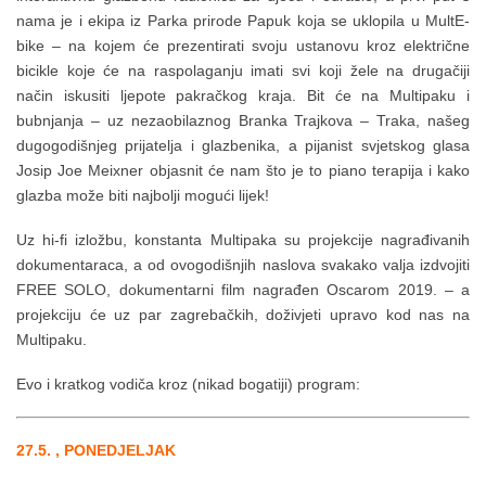
nama je i ekipa iz Parka prirode Papuk koja se uklopila u MultE-
bike – na kojem će prezentirati svoju ustanovu kroz električne
bicikle koje će na raspolaganju imati svi koji žele na drugačiji
način iskusiti ljepote pakračkog kraja. Bit će na Multipaku i
bubnjanja – uz nezaobilaznog Branka Trajkova – Traka, našeg
dugogodišnjeg prijatelja i glazbenika, a pijanist svjetskog glasa
Josip Joe Meixner objasnit će nam što je to piano terapija i kako
glazba može biti najbolji mogući lijek!
Uz hi-fi izložbu, konstanta Multipaka su projekcije nagrađivanih
dokumentaraca, a od ovogodišnjih naslova svakako valja izdvojiti
FREE SOLO, dokumentarni film nagrađen Oscarom 2019. – a
projekciju će uz par zagrebačkih, doživjeti upravo kod nas na
Multipaku.
Evo i kratkog vodiča kroz (nikad bogatiji) program:
27.5. , PONEDJELJAK