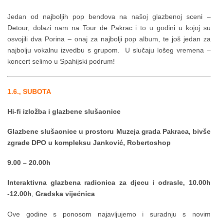
Jedan od najboljih pop bendova na našoj glazbenoj sceni –
Detour, dolazi nam na Tour de Pakrac i to u godini u kojoj su
osvojili dva Porina – onaj za najbolji pop album, te još jedan za
najbolju vokalnu izvedbu s grupom. U slučaju lošeg vremena –
koncert selimo u Spahijski podrum!
1.6., SUBOTA
Hi-fi izložba i glazbene slušaonice
Glazbene slušaonice u prostoru Muzeja grada Pakraca, bivše
zgrade DPO u kompleksu Janković, Robertoshop
9.00 – 20.00h
Interaktivna glazbena radionica za djecu i odrasle, 10.00h
-12.00h
,
Gradska vijećnica
Ove godine s ponosom najavljujemo i suradnju s novim