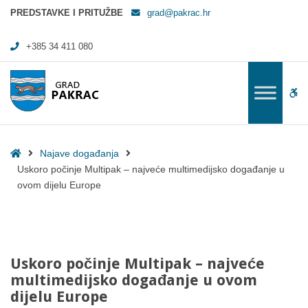
Uskoro počinje Multipak - najveće multimedijsko događanje u ovom dij
PREDSTAVKE I PRITUŽBE
grad@pakrac.hr
+385 34 411 080
WC
Home
Najave događanja
Uskoro počinje Multipak – najveće multimedijsko događanje u
ovom dijelu Europe
Uskoro počinje Multipak – najveće
multimedijsko događanje u ovom
dijelu Europe