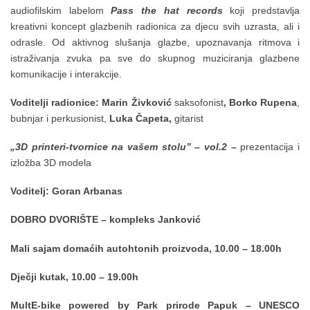
audiofilskim labelom
Pass the hat records
koji predstavlja
kreativni koncept glazbenih radionica za djecu svih uzrasta, ali i
odrasle. Od aktivnog slušanja glazbe, upoznavanja ritmova i
istraživanja zvuka pa sve do skupnog muziciranja glazbene
komunikacije i interakcije.
Voditelji radionice:
Marin Živković
saksofonist
, Borko Rupena
,
bubnjar i perkusionist,
Luka Čapeta,
gitarist
„3D printeri-tvornice na vašem stolu”
– vol.2 –
prezentacija i
izložba 3D modela
Voditelj: Goran Arbanas
DOBRO DVORIŠTE – kompleks Janković
Mali sajam domaćih autohtonih proizvoda, 10.00 – 18.00h
Dječji kutak, 10.00 – 19.00h
MultE-bike powered by
Park prirode Papuk – UNESCO