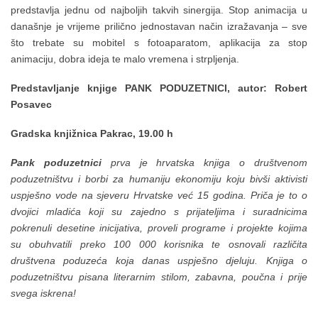
predstavlja jednu od najboljih takvih sinergija. Stop animacija u
današnje je vrijeme prilično jednostavan način izražavanja – sve
što trebate su mobitel s fotoaparatom, aplikacija za stop
animaciju, dobra ideja te malo vremena i strpljenja.
Predstavljanje knjige PANK PODUZETNICI, autor: Robert
Posavec
Gradska knjižnica Pakrac, 19.00 h
Pank poduzetnici
prva je hrvatska knjiga o društvenom
poduzetništvu i borbi za humaniju ekonomiju koju bivši aktivisti
uspješno vode na sjeveru Hrvatske već 15 godina. Priča je to o
dvojici mladića koji su zajedno s prijateljima i suradnicima
pokrenuli desetine inicijativa, proveli programe i projekte kojima
su obuhvatili preko 100 000 korisnika te osnovali različita
društvena poduzeća koja danas uspješno djeluju. Knjiga o
poduzetništvu pisana literarnim stilom, zabavna, poučna i prije
svega iskrena!