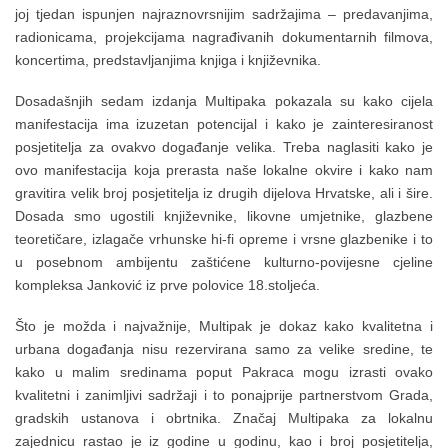
joj tjedan ispunjen najraznovrsnijim sadržajima – predavanjima,
radionicama, projekcijama nagrađivanih dokumentarnih filmova,
koncertima, predstavljanjima knjiga i književnika.
Dosadašnjih sedam izdanja Multipaka pokazala su kako cijela
manifestacija ima izuzetan potencijal i kako je zainteresiranost
posjetitelja za ovakvo događanje velika. Treba naglasiti kako je
ovo manifestacija koja prerasta naše lokalne okvire i kako nam
gravitira velik broj posjetitelja iz drugih dijelova Hrvatske, ali i šire.
Dosada smo ugostili književnike, likovne umjetnike, glazbene
teoretičare, izlagače vrhunske hi-fi opreme i vrsne glazbenike i to
u posebnom ambijentu zaštićene kulturno-povijesne cjeline
kompleksa Janković iz prve polovice 18.stoljeća.
Što je možda i najvažnije, Multipak je dokaz kako kvalitetna i
urbana događanja nisu rezervirana samo za velike sredine, te
kako u malim sredinama poput Pakraca mogu izrasti ovako
kvalitetni i zanimljivi sadržaji i to ponajprije partnerstvom Grada,
gradskih ustanova i obrtnika. Značaj Multipaka za lokalnu
zajednicu rastao je iz godine u godinu, kao i broj posjetitelja,