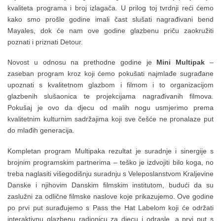
kvaliteta programa i broj izlagača. U prilog toj tvrdnji reći ćemo
kako smo prošle godine imali čast slušati nagrađivani bend
Mayales, dok će nam ove godine glazbenu priču zaokružiti
poznati i priznati Detour.
Novost u odnosu na prethodne godine je
Mini Multipak
–
zaseban program kroz koji ćemo pokušati najmlađe sugrađane
upoznati s kvalitetnom glazbom i filmom i to organizacijom
glazbenih slušaonica te projekcijama nagrađivanih filmova.
Pokušaj je ovo da djecu od malih nogu usmjerimo prema
kvalitetnim kulturnim sadržajima koji sve češće ne pronalaze put
do mlađih generacija.
Kompletan program Multipaka rezultat je suradnje i sinergije s
brojnim programskim partnerima – teško je izdvojiti bilo koga, no
treba naglasiti višegodišnju suradnju s Veleposlanstvom Kraljevine
Danske i njihovim Danskim filmskim institutom, budući da su
zaslužni za odlične filmske naslove koje prikazujemo. Ove godine
po prvi put surađujemo s Pass the Hat Labelom koji će održati
interaktivnu glazbenu radionicu za djecu i odrasle, a prvi put s