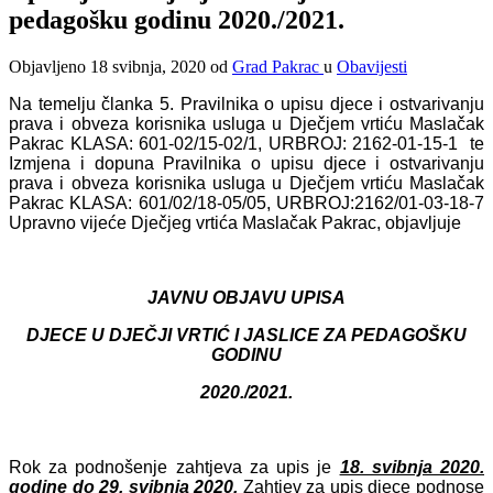
pedagošku godinu 2020./2021.
Objavljeno
18 svibnja, 2020
od
Grad Pakrac
u
Obavijesti
Na temelju članka 5. Pravilnika o upisu djece i ostvarivanju
prava i obveza korisnika usluga u Dječjem vrtiću Maslačak
Pakrac KLASA: 601-02/15-02/1, URBROJ: 2162-01-15-1 te
Izmjena i dopuna Pravilnika o upisu djece i ostvarivanju
prava i obveza korisnika usluga u Dječjem vrtiću Maslačak
Pakrac KLASA: 601/02/18-05/05, URBROJ:2162/01-03-18-7
Upravno vijeće Dječjeg vrtića Maslačak Pakrac, objavljuje
JAVNU OBJAVU UPISA
DJECE U DJEČJI VRTIĆ I JASLICE ZA PEDAGOŠKU
GODINU
2020./2021.
Rok za podnošenje zahtjeva za upis je
18. svibnja 2020.
godine do 29. svibnja 2020.
Zahtjev za upis djece podnose