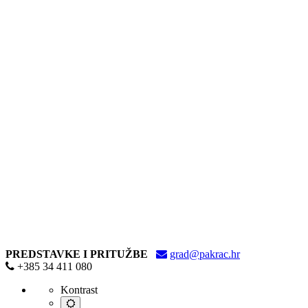
Upis
PREDSTAVKE I PRITUŽBE
grad@pakrac.hr
djece
+385 34 411 080
u
Kontrast
dječji
vrtić
Default