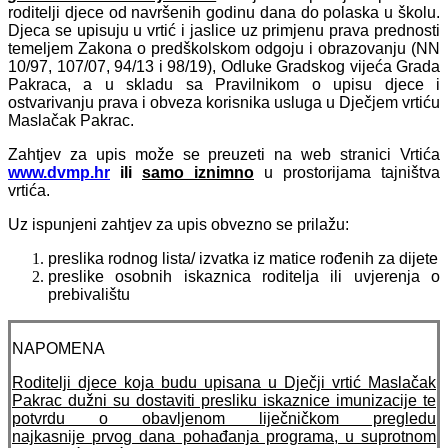
roditelji djece od navršenih godinu dana do polaska u
školu.
Djeca se upisuju u vrtić i jaslice uz primjenu prava prednosti
temeljem Zakona o predškolskom odgoju i obrazovanju (NN
10/97, 107/07, 94/13 i 98/19), Odluke Gradskog vijeća Grada
Pakraca, a u skladu sa Pravilnikom o upisu djece i
ostvarivanju prava i obveza korisnika usluga u Dječjem vrtiću
Maslačak Pakrac.
Zahtjev za upis može se preuzeti na web stranici Vrtića
www.dvmp.hr
ili
samo iznimno
u prostorijama tajništva
vrtića.
Uz ispunjeni zahtjev za upis obvezno se prilažu:
preslika rodnog lista/ izvatka iz matice rođenih za dijete
preslike osobnih iskaznica roditelja ili uvjerenja o
prebivalištu
NAPOMENA
Roditelji djece koja budu upisana u Dječji vrtić Maslačak
Pakrac dužni su dostaviti
presliku iskaznice imunizacije te
potvrdu o obavljenom liječničkom pregledu
najkasnije
prvog dana pohađanja programa, u suprotnom