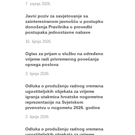
7. srpnja 2026.
Javni poziv za savjetovanje sa
zainteresiranom javnošću u postupku
donošenja Pravilnika o provedbi
postupaka jednostavne nabave
16. lipnja 2026.
Oglas za prijam u službu na određeno
vrijeme radi privremenog povećanja
opsega poslova
3. lipnja 2026.
Odluka o produženju radnog vremena
ugostiteljskih objekata za vrijeme
igranja utakmica hrvatske nogometne
reprezentacije na Svjetskom
prvenstvu u nogometu 2026. godine
2. lipnja 2026.
Odluka o produženju radnog vremena
ugostiteljskih objekata za vrijeme