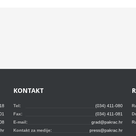
KONTAKT
 18
Tel:
(034) 411-080
R
01
Fax:
(034) 411-081
D
08
E-mail:
grad@pakrac.hr
R
hr
Kontakt za medije:
press@pakrac.hr