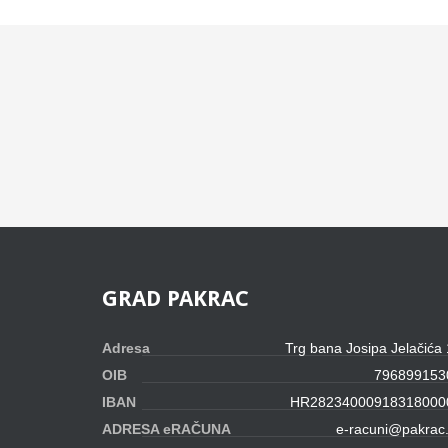
GRAD
PAKRAC
Adresa
Trg bana Josipa Jelačića
OIB
796899153
IBAN
HR28234000918318000
ADRESA eRAČUNA
e-racuni@pakrac.