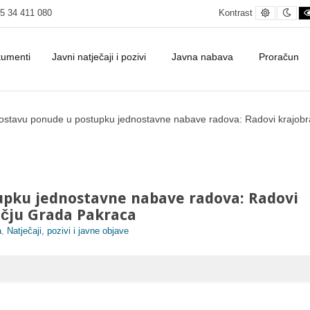
Default c
Nig
5 34 411 080
Kontrast
kumenti
Javni natječaji i pozivi
Javna nabava
Proračun
ovi krajobraznog uređenja na području Grada Pakraca - Grad Pakrac
dostavu ponude u postupku jednostavne nabave radova: Radovi krajob
upku jednostavne nabave radova: Radovi
učju Grada Pakraca
a
,
Natječaji, pozivi i javne objave