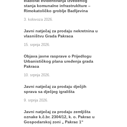
elaborat evidentiranja izvedenog
stanja komunalne infrastruklture –
Rimokatoličko groblje Badljevina
3. kolovoza 2026.
Javni natječaj za prodaju nekretnina u
vlasništvu Grada Pakraca
15. srpnja 2026.
Objava javne rasprave o Prijedlogu
Urbanističkog plana uređenja grada
Pakraca
10. srpnja 2026.
Javni natječaj za prodaju dječjih
sprava sa dječjeg igrališta
9. srpnja 2026.
Javni natječaj za prodaju zemljišta
oznake k.č.br. 2304/12, k. o. Pakrac u
Gospodarskoj zoni „ Pakrac 1“