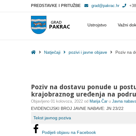
PREDSTAVKE I PRITUŽBE
grad@pakrac.hr
+38
Ustrojstvo
Važni do
Poziv na dostavu ponude u postupku jednostavne nabave radova: Rad
Home
Natječaji
pozivi i javne objave
Poziv na 
Poziv na dostavu ponude u post
krajobraznog uređenja na podr
Objavljeno
01 kolovoza, 2022
od
Marija Čar
u
Javna nabav
EVIDENCIJSKI BROJ JAVNE NABAVE: JN 23/22
Tekst javnog poziva
Podijeli objavu na Facebook