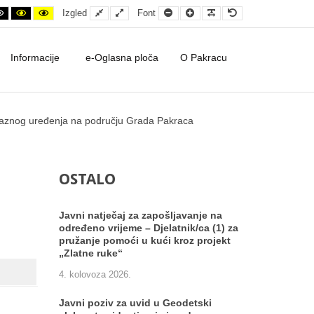
ontrast
ht contrast
Black and White contrast
Black and Yellow contrast
Yellow and Black contrast
Fixed layout
Wide layout
Smaller Font
Larger Font
Readable Font
Default Font
Izgled
Font
Informacije
e-Oglasna ploča
O Pakracu
raznog uređenja na području Grada Pakraca
OSTALO
Javni natječaj za zapošljavanje na
određeno vrijeme – Djelatnik/ca (1) za
pružanje pomoći u kući kroz projekt
„Zlatne ruke“
4. kolovoza 2026.
Javni poziv za uvid u Geodetski