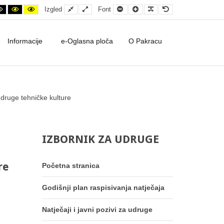
ontrast
ht contrast
Black and White contrast
Black and Yellow contrast
Yellow and Black contrast
Fixed layout
Wide layout
Smaller Font
Larger Font
Readable Font
Default Font
Izgled
Font
Informacije
e-Oglasna ploča
O Pakracu
lture - Grad Pakrac
druge tehničke kulture
IZBORNIK
ZA
UDRUGE
re
Početna stranica
Godišnji plan raspisivanja natječaja
Natječaji i javni pozivi za udruge