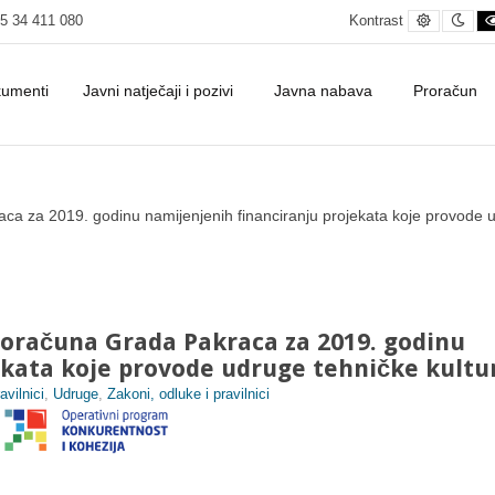
Default c
Nig
5 34 411 080
Kontrast
kumenti
Javni natječaji i pozivi
Javna nabava
Proračun
u namijenjenih financiranju projekata koje provode udruge tehničke ku
ca za 2019. godinu namijenjenih financiranju projekata koje provode u
roračuna Grada Pakraca za 2019. godinu
ekata koje provode udruge tehničke kultu
avilnici
,
Udruge
,
Zakoni, odluke i pravilnici