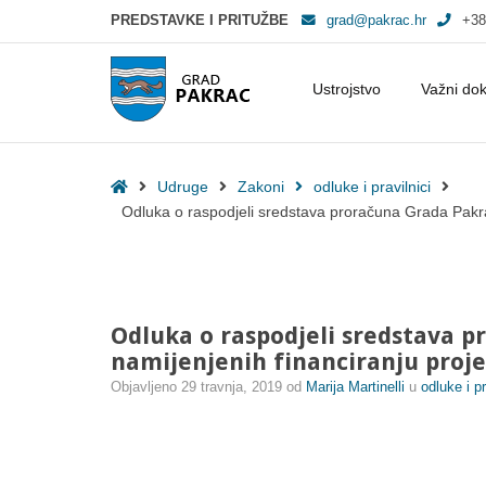
PREDSTAVKE I PRITUŽBE
grad@pakrac.hr
+38
Ustrojstvo
Važni do
Odluka o raspodjeli sredstava proračuna Grada Pakraca za 2019. godin
Home
Udruge
Zakoni
odluke i pravilnici
Odluka o raspodjeli sredstava proračuna Grada Pakra
Odluka o raspodjeli sredstava p
namijenjenih financiranju proj
Objavljeno
29 travnja, 2019
od
Marija Martinelli
u
odluke i pr