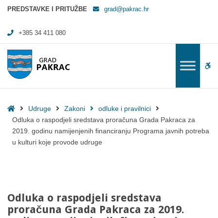
Odluka o raspodjeli sredstava proračuna Grada Pakraca za 2019. godin
PREDSTAVKE I PRITUŽBE
grad@pakrac.hr
+385 34 411 080
WC
Home
Udruge
Zakoni
odluke i pravilnici
Odluka o raspodjeli sredstava proračuna Grada Pakraca za
2019. godinu namijenjenih financiranju Programa javnih potreba
u kulturi koje provode udruge
Odluka o raspodjeli sredstava
proračuna Grada Pakraca za 2019.