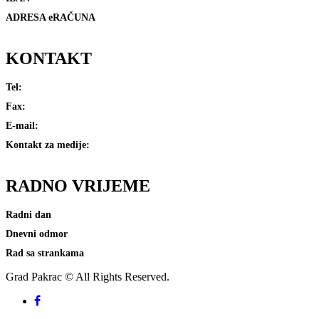
ADRESA eRAČUNA
e-racuni@pakrac.hr
KONTAKT
Tel:
(034) 411-080
Fax:
(034) 411-081
E-mail:
grad@pakrac.hr
Kontakt za medije:
press@pakrac.hr
RADNO
VRIJEME
Radni dan
7-15 sati
Dnevni odmor
od 10:30 do 11 sati
Rad sa strankama
8-10:30 sati i 13-14:30 sati
Grad Pakrac © All Rights Reserved.
Facebook