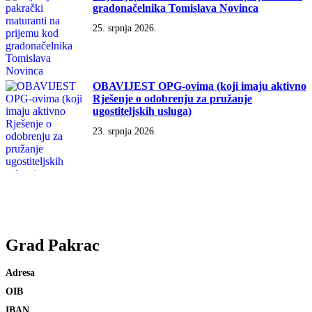
gradonačelnika Tomislava Novinca
25. srpnja 2026.
OBAVIJEST OPG-ovima (koji imaju aktivno
Rješenje o odobrenju za pružanje
ugostiteljskih usluga)
23. srpnja 2026.
Grad
Pakrac
Adresa
Trg bana Josipa Jelačića 18
OIB
79689915301
IBAN
HR2823400091831800008