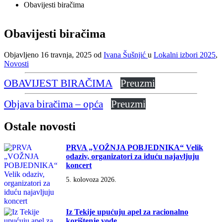
Obavijesti biračima
Obavijesti biračima
Objavljeno
16 travnja, 2025
od
Ivana Šušnjić
u
Lokalni izbori 2025
,
Novosti
OBAVIJEST BIRAČIMA
Preuzmi
Objava biračima – opća
Preuzmi
Ostale
novosti
PRVA „VOŽNJA POBJEDNIKA“ Velik
odaziv, organizatori za iduću najavljuju
koncert
5. kolovoza 2026.
Iz Tekije upućuju apel za racionalno
korištenje vode