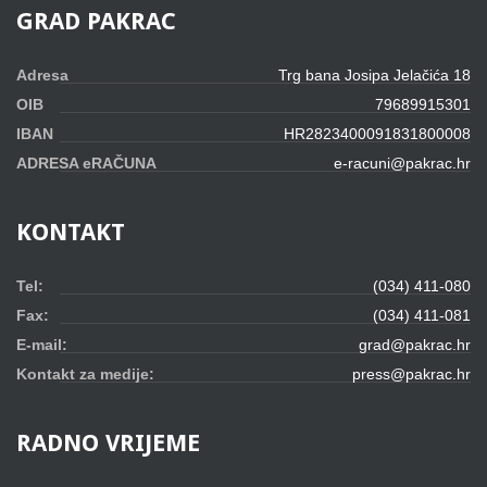
GRAD
PAKRAC
Adresa
Trg bana Josipa Jelačića 18
OIB
79689915301
IBAN
HR2823400091831800008
ADRESA eRAČUNA
e-racuni@pakrac.hr
KONTAKT
Tel:
(034) 411-080
Fax:
(034) 411-081
E-mail:
grad@pakrac.hr
Kontakt za medije:
press@pakrac.hr
RADNO
VRIJEME