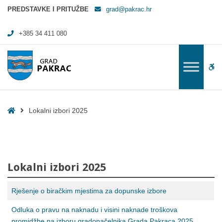
Lokalni izbori 2025 - Grad Pakrac
PREDSTAVKE I PRITUŽBE
grad@pakrac.hr
+385 34 411 080
WC
Home
Lokalni izbori 2025
Lokalni izbori 2025
Rješenje o biračkim mjestima za dopunske izbore
Odluka o pravu na naknadu i visini naknade troškova
promidžbe na izboru gradonačelnika Grada Pakraca 2025