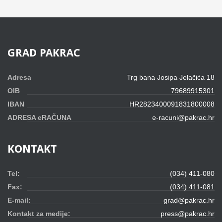
GRAD
PAKRAC
Adresa
Trg bana Josipa Jelačića 18
OIB
79689915301
IBAN
HR2823400091831800008
ADRESA eRAČUNA
e-racuni@pakrac.hr
KONTAKT
Tel:
(034) 411-080
Fax:
(034) 411-081
E-mail:
grad@pakrac.hr
Kontakt za medije:
press@pakrac.hr