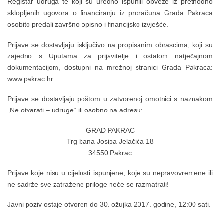
Registar udruga te koji su uredno ispunili obveze iz prethodno
sklopljenih ugovora o financiranju iz proračuna Grada Pakraca
osobito predali završno opisno i financijsko izvješće.
Prijave se dostavljaju isključivo na propisanim obrascima, koji su
zajedno s Uputama za prijavitelje i ostalom natječajnom
dokumentacijom, dostupni na mrežnoj stranici Grada Pakraca:
www.pakrac.hr.
Prijave se dostavljaju poštom u zatvorenoj omotnici s naznakom
„Ne otvarati – udruge“ ili osobno na adresu:
GRAD PAKRAC
Trg bana Josipa Jelačića 18
34550 Pakrac
Prijave koje nisu u cijelosti ispunjene, koje su nepravovremene ili
ne sadrže sve zatražene priloge neće se razmatrati!
Javni poziv ostaje otvoren do 30. ožujka 2017. godine, 12:00 sati.