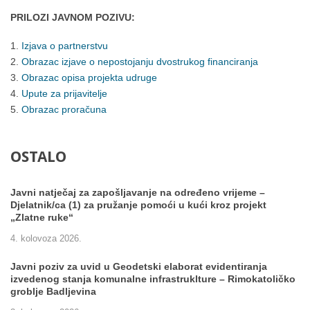
PRILOZI JAVNOM POZIVU:
Izjava o partnerstvu
Obrazac izjave o nepostojanju dvostrukog financiranja
Obrazac opisa projekta udruge
Upute za prijavitelje
Obrazac proračuna
OSTALO
Javni natječaj za zapošljavanje na određeno vrijeme –
Djelatnik/ca (1) za pružanje pomoći u kući kroz projekt
„Zlatne ruke“
4. kolovoza 2026.
Javni poziv za uvid u Geodetski elaborat evidentiranja
izvedenog stanja komunalne infrastruklture – Rimokatoličko
groblje Badljevina