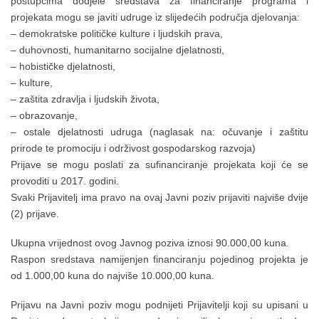
postupcima dodjele sredstava za financiranje programa i
projekata mogu se javiti udruge iz slijedećih područja djelovanja:
– demokratske političke kulture i ljudskih prava,
– duhovnosti, humanitarno socijalne djelatnosti,
– hobističke djelatnosti,
– kulture,
– zaštita zdravlja i ljudskih života,
– obrazovanje,
– ostale djelatnosti udruga (naglasak na: očuvanje i zaštitu
prirode te promociju i održivost gospodarskog razvoja)
Prijave se mogu poslati za sufinanciranje projekata koji će se
provoditi u 2017. godini.
Svaki Prijavitelj ima pravo na ovaj Javni poziv prijaviti najviše dvije
(2) prijave.
Ukupna vrijednost ovog Javnog poziva iznosi 90.000,00 kuna.
Raspon sredstava namijenjen financiranju pojedinog projekta je
od 1.000,00 kuna do najviše 10.000,00 kuna.
Prijavu na Javni poziv mogu podnijeti Prijavitelji koji su upisani u