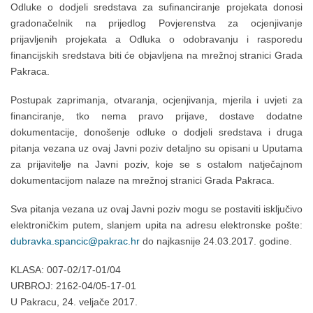
Odluke o dodjeli sredstava za sufinanciranje projekata donosi
gradonačelnik na prijedlog Povjerenstva za ocjenjivanje
prijavljenih projekata a Odluka o odobravanju i rasporedu
financijskih sredstava biti će objavljena na mrežnoj stranici Grada
Pakraca.
Postupak zaprimanja, otvaranja, ocjenjivanja, mjerila i uvjeti za
financiranje, tko nema pravo prijave, dostave dodatne
dokumentacije, donošenje odluke o dodjeli sredstava i druga
pitanja vezana uz ovaj Javni poziv detaljno su opisani u Uputama
za prijavitelje na Javni poziv, koje se s ostalom natječajnom
dokumentacijom nalaze na mrežnoj stranici Grada Pakraca.
Sva pitanja vezana uz ovaj Javni poziv mogu se postaviti isključivo
elektroničkim putem, slanjem upita na adresu elektronske pošte:
dubravka.spancic@pakrac.hr
do najkasnije 24.03.2017. godine.
KLASA: 007-02/17-01/04
URBROJ: 2162-04/05-17-01
U Pakracu, 24. veljače 2017.