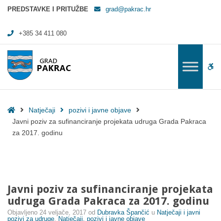
Javni poziv za sufinanciranje projekata udruga Grada Pakraca za 2017
PREDSTAVKE I PRITUŽBE
grad@pakrac.hr
+385 34 411 080
WC
Home
Natječaji
pozivi i javne objave
Javni poziv za sufinanciranje projekata udruga Grada Pakraca
za 2017. godinu
Javni poziv za sufinanciranje projekata
udruga Grada Pakraca za 2017. godinu
Objavljeno
24 veljače, 2017
od
Dubravka Špančić
u
Natječaji i javni
pozivi za udruge
,
Natječaji, pozivi i javne objave