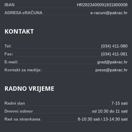
IBAN
HR2823400091831800008
ADRESA eRAČUNA
e-racuni@pakrac.hr
KONTAKT
Tel:
(034) 411-080
Fax:
(034) 411-081
E-mail:
grad@pakrac.hr
Kontakt za medije:
press@pakrac.hr
RADNO
VRIJEME
Radni dan
7-15 sati
Dnevni odmor
od 10:30 do 11 sati
Rad sa strankama
8-10:30 sati i 13-14:30 sati