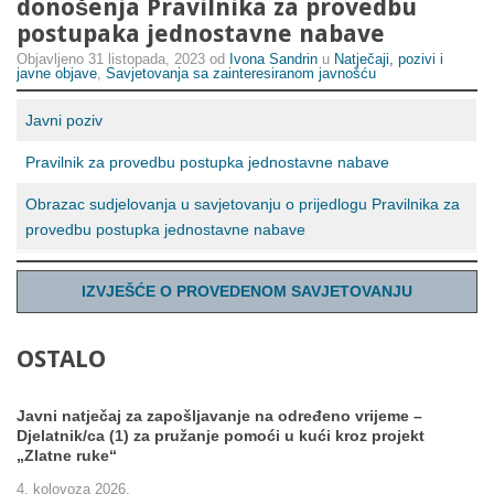
donošenja Pravilnika za provedbu
postupaka jednostavne nabave
Objavljeno
31 listopada, 2023
od
Ivona Sandrin
u
Natječaji, pozivi i
javne objave
,
Savjetovanja sa zainteresiranom javnošću
Javni poziv
Pravilnik za provedbu postupka jednostavne nabave
Obrazac sudjelovanja u savjetovanju o prijedlogu Pravilnika za
provedbu postupka jednostavne nabave
IZVJEŠĆE O PROVEDENOM SAVJETOVANJU
OSTALO
Javni natječaj za zapošljavanje na određeno vrijeme –
Djelatnik/ca (1) za pružanje pomoći u kući kroz projekt
„Zlatne ruke“
4. kolovoza 2026.