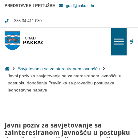
Javni poziv za savjetovanje sa zainteresiranom javnošću u postupku 
PREDSTAVKE I PRITUŽBE
grad@pakrac.hr
+385 34 411 080
WC
Home
Savjetovanja sa zainteresiranom javnošću
Javni poziv za savjetovanje sa zainteresiranom javnošću u
postupku donošenja Pravilnika za provedbu postupaka
jednostavne nabave
Javni poziv za savjetovanje sa
zainteresiranom javnošću u postupku