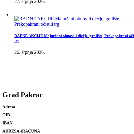
27. srpnja 2026.
RADNE AKCIJE Majurčani obnovili dječje igralište, Prekopakrani očis
trg
26. srpnja 2026.
Grad
Pakrac
Adresa
Trg bana Josipa Jelačića 18
OIB
79689915301
IBAN
HR2823400091831800008
ADRESA eRAČUNA
e-racuni@pakrac.hr