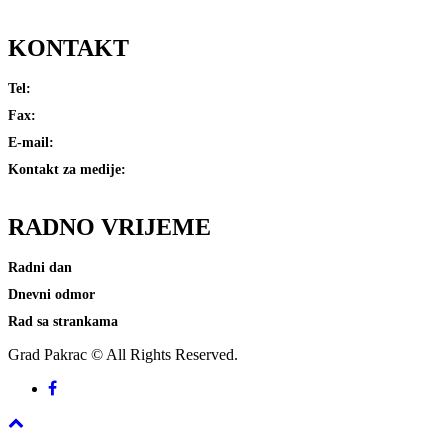
KONTAKT
Tel:
(034) 411-080
Fax:
(034) 411-081
E-mail:
grad@pakrac.hr
Kontakt za medije:
press@pakrac.hr
RADNO
VRIJEME
Radni dan
7-15 sati
Dnevni odmor
od 10:30 do 11 sati
Rad sa strankama
8-10:30 sati i 13-14:30 sati
Grad Pakrac © All Rights Reserved.
Facebook
Back
to