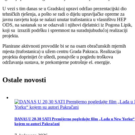
U vezi s tim danas se u Gradskoj upravi održao prezentacijski dio
tehničkih rješenja, a pošto se radi o dijelu upravljačke opreme za
javnu rasvjetu koja se nalazi unutar trafostanica u vlasništvu HEP
ODS, na sastanak su se odazvali i njihovi djelatnici iz Pogona Lipik,
koji su izrazili podršku i spremnost na suradnjubudućoj realizaciji
projekta.
Planirane aktivnosti provodile bi se na osam obračunskih mjernih
mjesta (trafostanica) u užem centru Grada Pakraca. Realizacija
projekta doprinijet će uštedi, ponajviše u pogledu troškova
održavanja sustava, te prekomjerne potrošnje el. energije.
Ostale
novosti
DANAS U 20,30 SATI Premijerno pogledajte film „Lađa u New Yorku“
kojem su autori Pakračani