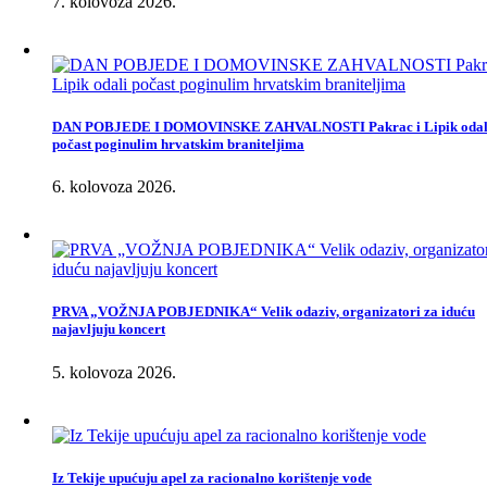
7. kolovoza 2026.
DAN POBJEDE I DOMOVINSKE ZAHVALNOSTI Pakrac i Lipik odal
počast poginulim hrvatskim braniteljima
6. kolovoza 2026.
PRVA „VOŽNJA POBJEDNIKA“ Velik odaziv, organizatori za iduću
najavljuju koncert
5. kolovoza 2026.
Iz Tekije upućuju apel za racionalno korištenje vode