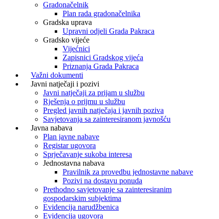
Gradonačelnik
Plan rada gradonačelnika
Gradska uprava
Upravni odjeli Grada Pakraca
Gradsko vijeće
Vijećnici
Zapisnici Gradskog vijeća
Priznanja Grada Pakraca
Važni dokumenti
Javni natječaji i pozivi
Javni natječaji za prijam u službu
Rješenja o prijmu u službu
Pregled javnih natječaja i javnih poziva
Savjetovanja sa zainteresiranom javnošću
Javna nabava
Plan javne nabave
Registar ugovora
Sprječavanje sukoba interesa
Jednostavna nabava
Pravilnik za provedbu jednostavne nabave
Pozivi na dostavu ponuda
Prethodno savjetovanje sa zainteresiranim
gospodarskim subjektima
Evidencija narudžbenica
Evidencija ugovora