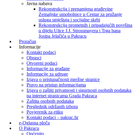
Javna nabava
Rekonstrukcija i prenamjena građevine
Zemaljske umobolnice u Centar za pružanje
usluga smještaja i socijalne skrbi
Rekonstrukcija prometnih i pripadajućih površina
u dijelu Ulice J.J. Strossmayera i Trga bana
Josipa Jelačića u Pakracu
Proračun
Informacije
Kontakt podaci
Obrasci
Otvoreni podaci
Informacije za građane
Informacije za udruge
Izjava o pristupačnosti mrežne stranice
Pravo na pristup informacijama
Izjava o zaštiti privatnosti i sigurnosti osobnih podataka
na internet stranicama Grada Pakraca
Zaštita osobnih podataka
Preglednik održanih izbora
Povjerenik za etiku
Kontakt podaci – pakrac.hr
e-Oglasna ploča
O Pakracu
Općenito