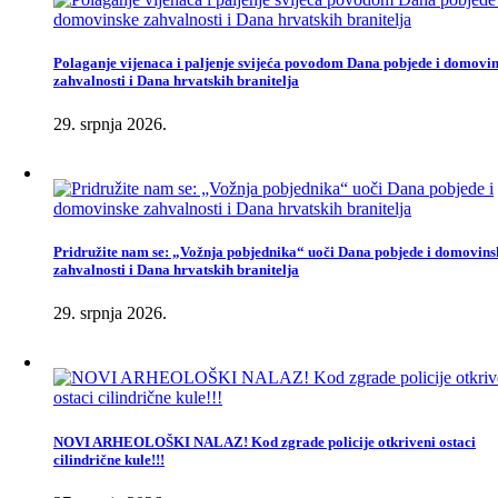
Polaganje vijenaca i paljenje svijeća povodom Dana pobjede i domovi
zahvalnosti i Dana hrvatskih branitelja
29. srpnja 2026.
Pridružite nam se: „Vožnja pobjednika“ uoči Dana pobjede i domovins
zahvalnosti i Dana hrvatskih branitelja
29. srpnja 2026.
NOVI ARHEOLOŠKI NALAZ! Kod zgrade policije otkriveni ostaci
cilindrične kule!!!