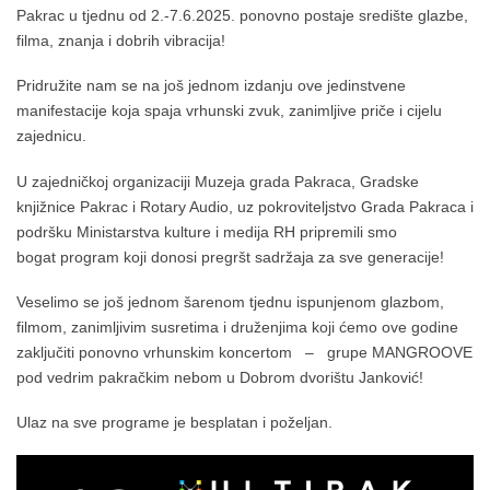
Pakrac u tjednu od 2.-7.6.2025. ponovno postaje središte glazbe,
filma, znanja i dobrih vibracija!
Pridružite nam se na još jednom izdanju ove jedinstvene
manifestacije koja spaja vrhunski zvuk, zanimljive priče i cijelu
zajednicu.
U zajedničkoj organizaciji Muzeja grada Pakraca, Gradske
knjižnice Pakrac i Rotary Audio, uz pokroviteljstvo Grada Pakraca i
podršku Ministarstva kulture i medija RH pripremili smo
bogat program koji donosi pregršt sadržaja za sve generacije!
Veselimo se još jednom šarenom tjednu ispunjenom glazbom,
filmom, zanimljivim susretima i druženjima koji ćemo ove godine
zaključiti ponovno vrhunskim koncertom – grupe MANGROOVE
pod vedrim pakračkim nebom u Dobrom dvorištu Janković!
Ulaz na sve programe je besplatan i poželjan.