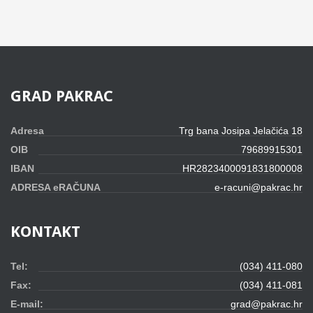
GRAD
PAKRAC
Adresa
Trg bana Josipa Jelačića 18
OIB
79689915301
IBAN
HR2823400091831800008
ADRESA eRAČUNA
e-racuni@pakrac.hr
KONTAKT
Tel:
(034) 411-080
Fax:
(034) 411-081
E-mail:
grad@pakrac.hr