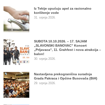
Iz Tekije upućuju apel za racionalno
korištenje vode
31. srpnja 2026.
SUBOTA 10.10.2026. – 17. SAJAM
„SLAVONSKI BANOVAC“ Koncert
„Prljavaca“, 11. Grahfest i nova atrakcija –
balon!
30. srpnja 2026.
Nastavljena prekogranična suradnja
Grada Pakraca i Općine Busovača (BiH)
29. srpnja 2026.