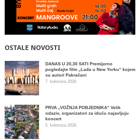
OSTALE
NOVOSTI
DANAS U 20,30 SATI Premijerno
pogledajte film „Lađa u New Yorku“ kojem
su autori Pakračani
7. kolovoza 2026.
PRVA „VOŽNJA POBJEDNIKA“ Velik
odaziv, organizatori za iduću najavljuju
koncert
5. kolovoza 2026.