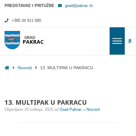
13. MULTIPAK U PAKRACU - Grad Pakrac
PREDSTAVKE I PRITUŽBE
grad@pakrac.hr
+385 34 411 080
WC
Home
Novosti
13. MULTIPAK U PAKRACU
13. MULTIPAK U PAKRACU
Objavljeno
29 svibnja, 2025
od
Grad Pakrac
u
Novosti