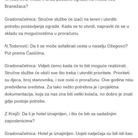
Branežaca?
Gradonačelnica: Stručne službe će izaći na teren i utvrditi
potrebu postavljanja ograde. Kada se to utvrdi, napraviti će se u
skladu sa mogućnostima u proračunu.
N.Todorović: Da li se može asfaltirati cesta u naselju Ožegovci?
Put prema Ćasićima.
Gradonačelnica: Vidjeti ćemo kada će to biti moguće realizirati.
Stručne službe će obići sve što treba i utvrditi prioritete. Prioriteti
su djeca, broj stanovnika, i sve ovisi o proračunu. Ove godine nisu
predviđena sredstva. Za tako nešto potrebna je i projektna
dokumentacija, koja za nas zna biti veliki kolača, no dobro je znati
gdje postoje potrebe.
Z.Krejči: Da li je hotel iznajmljen, i što će biti sa sadašnjim
zaposlenicima?
Gradonačelnica: Hotel je iznajmljen. Uvjeti natječaja su bili isti kao