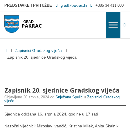
Zapisnik 20. sjednice Gradskog vijeća - Grad Pakrac
PREDSTAVKE I PRITUŽBE
grad@pakrac.hr
+385 34 411 080
WC
Home
Zapisnici Gradskog vijeća
Zapisnik 20. sjednice Gradskog vijeća
Zapisnik 20. sjednice Gradskog vijeća
Objavljeno
26 srpnja, 2024
od
Snježana Špelić
u
Zapisnici Gradskog
vijeća
Sjednica održana 16. srpnja 2024. godine u 17 sati
Nazočni vijećnici: Miroslav Ivančić, Kristina Milek, Anita Skalnik,