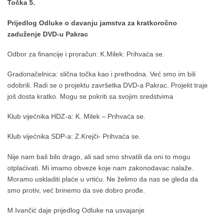
Točka 5.
Prijedlog Odluke o davanju jamstva za kratkoročno
zaduženje DVD-u Pakrac
Odbor za financije i proračun: K.Milek: Prihvaća se.
Gradonačelnica: slična točka kao i prethodna. Već smo im bili
odobrili. Radi se o projektu završetka DVD-a Pakrac. Projekt traje
još dosta kratko. Mogu se pokriti sa svojim sredstvima
Klub vijećnika HDZ-a: K. Milek – Prihvaća se.
Klub vijećnika SDP-a: Z.Krejči- Prihvaća se.
Nije nam baš bilo drago, ali sad smo shvatili da oni to mogu
otplaćivati. Mi imamo obveze koje nam zakonodavac nalaže.
Moramo uskladiti plaće u vrtiću. Ne želimo da nas se gleda da
smo protiv, već brinemo da sve dobro prođe.
M.Ivančić daje prijedlog Odluke na usvajanje