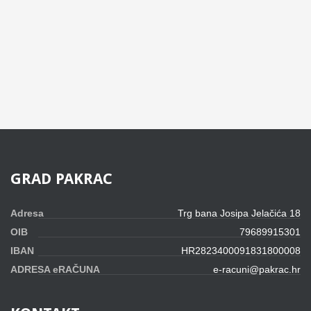
GRAD
PAKRAC
Adresa
Trg bana Josipa Jelačića 18
OIB
79689915301
IBAN
HR2823400091831800008
ADRESA eRAČUNA
e-racuni@pakrac.hr