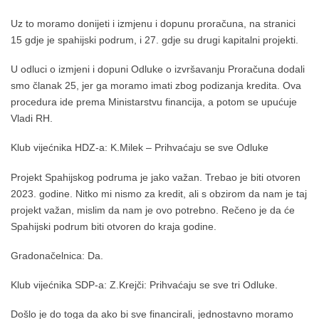
Uz to moramo donijeti i izmjenu i dopunu proračuna, na stranici
15 gdje je spahijski podrum, i 27. gdje su drugi kapitalni projekti.
U odluci o izmjeni i dopuni Odluke o izvršavanju Proračuna dodali
smo članak 25, jer ga moramo imati zbog podizanja kredita. Ova
procedura ide prema Ministarstvu financija, a potom se upućuje
Vladi RH.
Klub vijećnika HDZ-a: K.Milek – Prihvaćaju se sve Odluke
Projekt Spahijskog podruma je jako važan. Trebao je biti otvoren
2023. godine. Nitko mi nismo za kredit, ali s obzirom da nam je taj
projekt važan, mislim da nam je ovo potrebno. Rečeno je da će
Spahijski podrum biti otvoren do kraja godine.
Gradonačelnica: Da.
Klub vijećnika SDP-a: Z.Krejči: Prihvaćaju se sve tri Odluke.
Došlo je do toga da ako bi sve financirali, jednostavno moramo