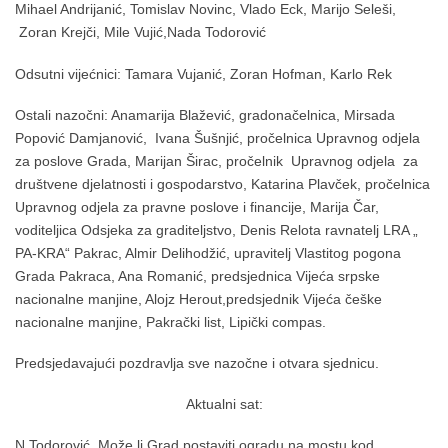
Mihael Andrijanić, Tomislav Novinc, Vlado Eck, Marijo Seleši,
Zoran Krejči, Mile Vujić,Nada Todorović
Odsutni vijećnici: Tamara Vujanić, Zoran Hofman, Karlo Rek
Ostali nazočni: Anamarija Blažević, gradonačelnica, Mirsada
Popović Damjanović, Ivana Šušnjić, pročelnica Upravnog odjela
za poslove Grada, Marijan Širac, pročelnik Upravnog odjela za
društvene djelatnosti i gospodarstvo, Katarina Plavček, pročelnica
Upravnog odjela za pravne poslove i financije, Marija Čar,
voditeljica Odsjeka za graditeljstvo, Denis Relota ravnatelj LRA „
PA-KRA“ Pakrac, Almir Delihodžić, upravitelj Vlastitog pogona
Grada Pakraca, Ana Romanić, predsjednica Vijeća srpske
nacionalne manjine, Alojz Herout,predsjednik Vijeća češke
nacionalne manjine, Pakrački list, Lipički compas.
Predsjedavajući pozdravlja sve nazočne i otvara sjednicu.
Aktualni sat:
N.Todorović. Može li Grad postaviti ogradu na mostu kod