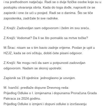
i na prethodnom natječaju. Radi se o dvije fizičke osobe koje su u
postupku otvaranja obrta. Kada do toga dođe, napraviti će se
zapisnik i one će ući u posjed. Radi se o danima. Što se tiče
zaposlenika, zadržale bi sve radnike.
Z.Krejči: Zadovoljan sam odgovorom i želim im svu sreću.
Z.Krejči: Vodomat? Da li se što pomaklo sa mrtve točke?
M.Širac: nisam se s tim bavio zadnje vrijeme. Poslan je upit u
HZJZ, kada se oni očituju, dobiti ćete pisani odgovor.
Z.Krejči: Ne mogu reći da sam u potpunosti zadovoljan
odgovorom. Nadam se skoroj upotrebi.
Zapisnik sa 19.sjednice jednoglasno je usvojen.
M. Ivančić: predlaže dopune Dnevnog reda:
Prijedlog Odluke o I. izmjenama i dopunama Proračuna Grada
Pakraca za 2024.godinu.
Prijedlog Odluke o izmjeni i dopuni odluke o izvršavanju