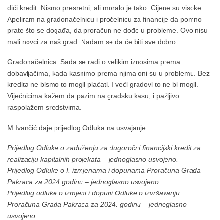
dići kredit. Nismo presretni, ali moralo je tako. Cijene su visoke.
Apeliram na gradonačelnicu i pročelnicu za financije da pomno
prate što se događa, da proračun ne dođe u probleme. Ovo nisu
mali novci za naš grad. Nadam se da će biti sve dobro.
Gradonačelnica: Sada se radi o velikim iznosima prema
dobavljačima, kada kasnimo prema njima oni su u problemu. Bez
kredita ne bismo to mogli plaćati. I veći gradovi to ne bi mogli.
Vijećnicima kažem da pazim na gradsku kasu, i pažljivo
raspolažem sredstvima.
M.Ivančić daje prijedlog Odluka na usvajanje.
Prijedlog Odluke o zaduženju za dugoročni financijski kredit za
realizaciju kapitalnih projekata – jednoglasno usvojeno.
Prijedlog Odluke o I. izmjenama i dopunama Proračuna Grada
Pakraca za 2024.godinu – jednoglasno usvojeno
.
Prijedlog odluke o izmjeni i dopuni Odluke o izvršavanju
Proračuna Grada Pakraca za 2024. godinu – jednoglasno
usvojeno.