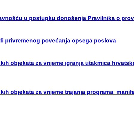
 javnošću u postupku donošenja Pravilnika o pr
adi privremenog povećanja opsega poslova
kih objekata za vrijeme igranja utakmica hrvats
ih objekata za vrijeme trajanja programa manifes