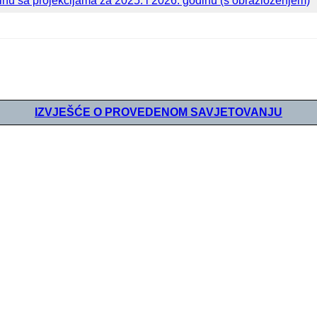
nu sa projekcijama za 2025. i 2026. godinu (s obrazloženjem)
IZVJEŠĆE O PROVEDENOM SAVJETOVANJU