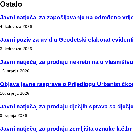
Ostalo
Javni natječaj za zapošljavanje na određeno vrije
4. kolovoza 2026.
Javni poziv za uvid u Geodetski elaborat evident
3. kolovoza 2026.
Javni natječaj za prodaju nekretnina u vlasništ
15. srpnja 2026.
Objava javne rasprave o Prijedlogu Urbanističk
10. srpnja 2026.
Javni natječaj za prodaju dječjih sprava sa dječje
9. srpnja 2026.
Javni natječaj za prodaju zemljišta oznake k.č.br