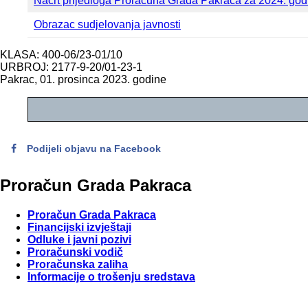
Nacrt prijedloga Proračuna Grada Pakraca za 2024. godi
Obrazac sudjelovanja javnosti
KLASA: 400-06/23-01/10
URBROJ: 2177-9-20/01-23-1
Pakrac, 01. prosinca 2023. godine
Podijeli objavu na Facebook
Proračun
Grada
Pakraca
Proračun Grada Pakraca
Financijski izvještaji
Odluke i javni pozivi
Proračunski vodič
Proračunska zaliha
Informacije o trošenju sredstava