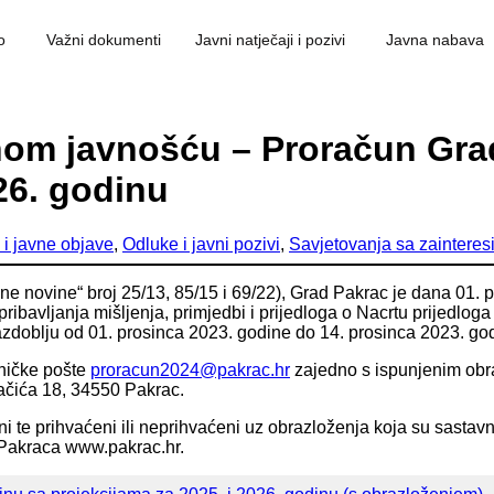
o
Važni dokumenti
Javni natječaji i pozivi
Javna nabava
anom javnošću – Proračun Gra
26. godinu
i i javne objave
,
Odluke i javni pozivi
,
Savjetovanja sa zaintere
e novine“ broj 25/13, 85/15 i 69/22), Grad Pakrac je dana 01.
 pribavljanja mišljenja, primjedbi i prijedloga o Nacrtu prijed
azdoblju od 01. prosinca 2023. godine do 14. prosinca 2023. go
oničke pošte
proracun2024@pakrac.hr
zajedno s ispunjenim obra
lačića 18, 34550 Pakrac.
treni te prihvaćeni ili neprihvaćeni uz obrazloženja koja su sas
a Pakraca www.pakrac.hr.