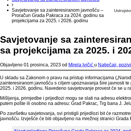
Savjetovanje sa zainteresiranom javnošću –
Ustrojstv
Proračun Grada Pakraca za 2024. godinu sa
projekcijama za 2025. i 2026. godinu
Savjetovanje sa zainteresir
sa projekcijama za 2025. i 20
Objavljeno
01 prosinca, 2023
od
Mirela Ivičić
u
Natječaji, poziv
U skladu sa Zakonom o pravu na pristup informacijama („Narodn
zainteresiranom javnošću s ciljem upoznavanja šire javnosti te
2025. i 2026. godinu. Navedeno savjetovanje provest će se u r
Mišljenja, primjedbe i prijedlozi mogu se slati na adresu elektr
putem pošte ili osobno na adresu: Grad Pakrac, Trg bana J. Je
Po završetku savjetovanja, svi pristigli prijedlozi bit će razmo
javnošću. Izvješće će biti objavljeno na mrežnoj stranici Grad