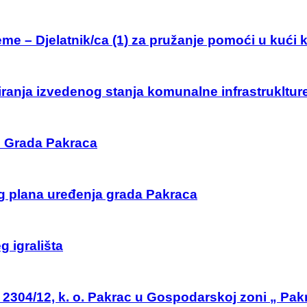
me – Djelatnik/ca (1) za pružanje pomoći u kući k
iranja izvedenog stanja komunalne infrastrukltur
vu Grada Pakraca
og plana uređenja grada Pakraca
g igrališta
. 2304/12, k. o. Pakrac u Gospodarskoj zoni „ Pak