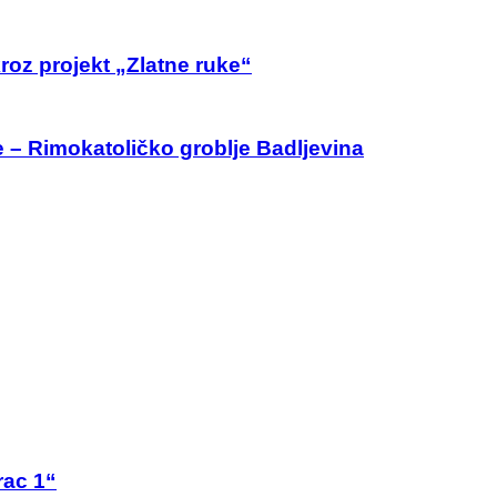
roz projekt „Zlatne ruke“
e – Rimokatoličko groblje Badljevina
rac 1“