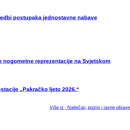
ovedbi postupaka jednostavne nabave
ke nogometne reprezentacije na Svjetskom
tacije „Pakračko ljeto 2026.“
Više iz - Natječaji, pozivi i javne objave