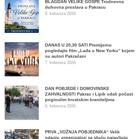
BLAGDAN VELIKE GOSPE Trodnevna
duhovna proslava u Pakracu
9. kolovoza 2026.
DANAS U 20,30 SATI Premijerno
pogledajte film „Lađa u New Yorku“ kojem
su autori Pakračani
7. kolovoza 2026.
DAN POBJEDE I DOMOVINSKE
ZAHVALNOSTI Pakrac i Lipik odali počast
poginulim hrvatskim braniteljima
6. kolovoza 2026.
PRVA „VOŽNJA POBJEDNIKA“ Velik
odaziv, organizatori za iduću najavljuju