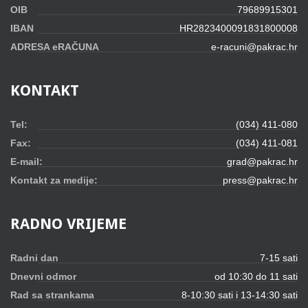
OIB
79689915301
IBAN
HR2823400091831800008
ADRESA eRAČUNA
e-racuni@pakrac.hr
KONTAKT
Tel:
(034) 411-080
Fax:
(034) 411-081
E-mail:
grad@pakrac.hr
Kontakt za medije:
press@pakrac.hr
RADNO
VRIJEME
Radni dan
7-15 sati
Dnevni odmor
od 10:30 do 11 sati
Rad sa strankama
8-10:30 sati i 13-14:30 sati