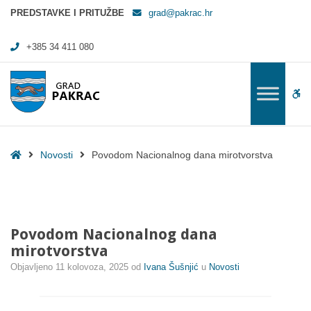
Povodom Nacionalnog dana mirotvorstva - Grad Pakrac
PREDSTAVKE I PRITUŽBE
grad@pakrac.hr
+385 34 411 080
WC
Home
Novosti
Povodom Nacionalnog dana mirotvorstva
Povodom Nacionalnog dana
mirotvorstva
Objavljeno
11 kolovoza, 2025
od
Ivana Šušnjić
u
Novosti