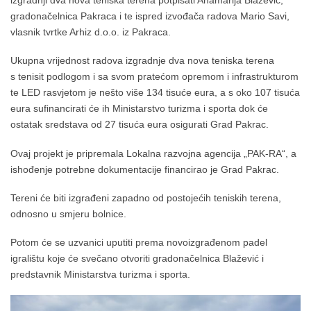
izgradnji dva nova teniska terena potpisati Anamarija Blažević,
gradonačelnica Pakraca i te ispred izvođača radova Mario Savi,
vlasnik tvrtke Arhiz d.o.o. iz Pakraca.
Ukupna vrijednost radova izgradnje dva nova teniska terena
s tenisit podlogom i sa svom pratećom opremom i infrastrukturom
te LED rasvjetom je nešto više 134 tisuće eura, a s oko 107 tisuća
eura sufinancirati će ih Ministarstvo turizma i sporta dok će
ostatak sredstava od 27 tisuća eura osigurati Grad Pakrac.
Ovaj projekt je pripremala Lokalna razvojna agencija „PAK-RA“, a
ishođenje potrebne dokumentacije financirao je Grad Pakrac.
Tereni će biti izgrađeni zapadno od postojećih teniskih terena,
odnosno u smjeru bolnice.
Potom će se uzvanici uputiti prema novoizgrađenom padel
igralištu koje će svečano otvoriti gradonačelnica Blažević i
predstavnik Ministarstva turizma i sporta.