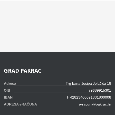
GRAD
PAKRAC
Adresa
Trg bana Josipa Jelačića 18
OIB
79689915301
IBAN
HR2823400091831800008
ADRESA eRAČUNA
e-racuni@pakrac.hr