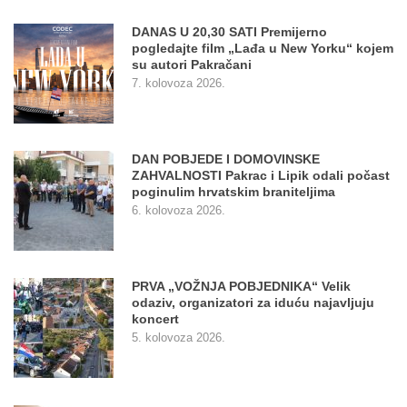
DANAS U 20,30 SATI Premijerno
pogledajte film „Lađa u New Yorku“ kojem
su autori Pakračani
7. kolovoza 2026.
DAN POBJEDE I DOMOVINSKE
ZAHVALNOSTI Pakrac i Lipik odali počast
poginulim hrvatskim braniteljima
6. kolovoza 2026.
PRVA „VOŽNJA POBJEDNIKA“ Velik
odaziv, organizatori za iduću najavljuju
koncert
5. kolovoza 2026.