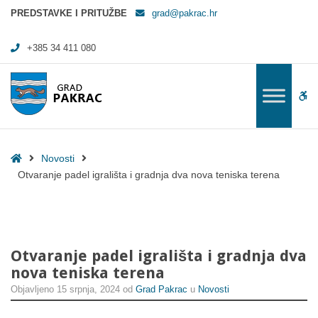
Otvaranje padel igrališta i gradnja dva nova teniska terena - Grad Pak
PREDSTAVKE I PRITUŽBE
grad@pakrac.hr
+385 34 411 080
WC
Home
Novosti
Otvaranje padel igrališta i gradnja dva nova teniska terena
Otvaranje padel igrališta i gradnja dva
nova teniska terena
Objavljeno
15 srpnja, 2024
od
Grad Pakrac
u
Novosti