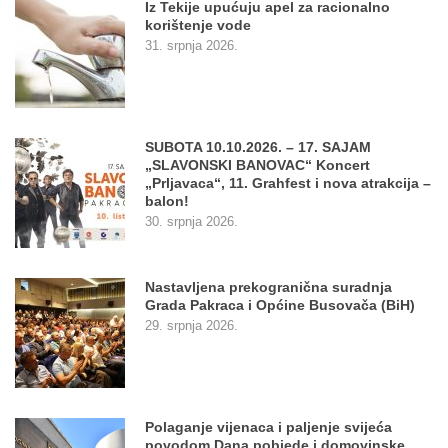
Iz Tekije upućuju apel za racionalno
korištenje vode
31. srpnja 2026.
SUBOTA 10.10.2026. – 17. SAJAM
„SLAVONSKI BANOVAC“ Koncert
„Prljavaca“, 11. Grahfest i nova atrakcija –
balon!
30. srpnja 2026.
Nastavljena prekogranična suradnja
Grada Pakraca i Općine Busovača (BiH)
29. srpnja 2026.
Polaganje vijenaca i paljenje svijeća
povodom Dana pobjede i domovinske