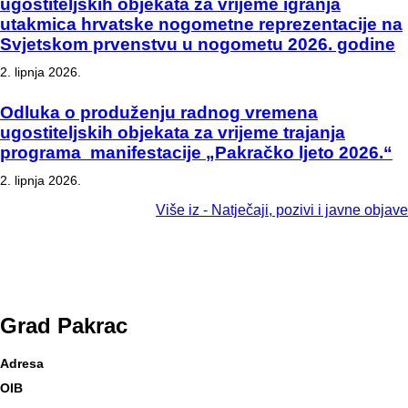
ugostiteljskih objekata za vrijeme igranja
utakmica hrvatske nogometne reprezentacije na
Svjetskom prvenstvu u nogometu 2026. godine
2. lipnja 2026.
Odluka o produženju radnog vremena
ugostiteljskih objekata za vrijeme trajanja
programa manifestacije „Pakračko ljeto 2026.“
2. lipnja 2026.
Više iz - Natječaji, pozivi i javne objave
Grad
Pakrac
Adresa
Trg bana Josipa Jelačića 18
OIB
79689915301