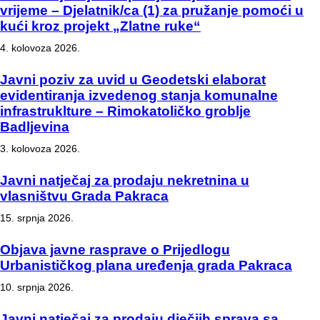
vrijeme – Djelatnik/ca (1) za pružanje pomoći u
kući kroz projekt „Zlatne ruke“
4. kolovoza 2026.
Javni poziv za uvid u Geodetski elaborat
evidentiranja izvedenog stanja komunalne
infrastruklture – Rimokatoličko groblje
Badljevina
3. kolovoza 2026.
Javni natječaj za prodaju nekretnina u
vlasništvu Grada Pakraca
15. srpnja 2026.
Objava javne rasprave o Prijedlogu
Urbanističkog plana uređenja grada Pakraca
10. srpnja 2026.
Javni natječaj za prodaju dječjih sprava sa