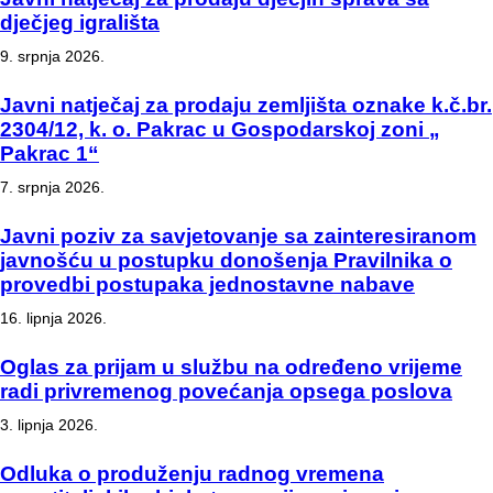
dječjeg igrališta
9. srpnja 2026.
Javni natječaj za prodaju zemljišta oznake k.č.br.
2304/12, k. o. Pakrac u Gospodarskoj zoni „
Pakrac 1“
7. srpnja 2026.
Javni poziv za savjetovanje sa zainteresiranom
javnošću u postupku donošenja Pravilnika o
provedbi postupaka jednostavne nabave
16. lipnja 2026.
Oglas za prijam u službu na određeno vrijeme
radi privremenog povećanja opsega poslova
3. lipnja 2026.
Odluka o produženju radnog vremena