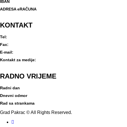
IBAN
HR2823400091831800008
ADRESA eRAČUNA
e-racuni@pakrac.hr
KONTAKT
Tel:
(034) 411-080
Fax:
(034) 411-081
E-mail:
grad@pakrac.hr
Kontakt za medije:
press@pakrac.hr
RADNO
VRIJEME
Radni dan
7-15 sati
Dnevni odmor
od 10:30 do 11 sati
Rad sa strankama
8-10:30 sati i 13-14:30 sati
Grad Pakrac © All Rights Reserved.
Facebook