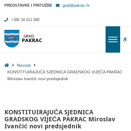
KONSTITUIRAJUĆA SJEDNICA GRADSKOG VIJEĆA PAKRAC Miroslav Ivan
PREDSTAVKE I PRITUŽBE
grad@pakrac.hr
+385 34 411 080
WC
Home
Novosti
KONSTITUIRAJUĆA SJEDNICA GRADSKOG VIJEĆA PAKRAC
Miroslav Ivančić novi predsjednik
KONSTITUIRAJUĆA SJEDNICA
GRADSKOG VIJEĆA PAKRAC Miroslav
Ivančić novi predsjednik