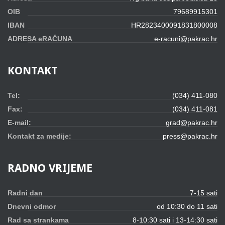
OIB
79689915301
IBAN
HR2823400091831800008
ADRESA eRAČUNA
e-racuni@pakrac.hr
KONTAKT
Tel:
(034) 411-080
Fax:
(034) 411-081
E-mail:
grad@pakrac.hr
Kontakt za medije:
press@pakrac.hr
RADNO
VRIJEME
Radni dan
7-15 sati
Dnevni odmor
od 10:30 do 11 sati
Rad sa strankama
8-10:30 sati i 13-14:30 sati