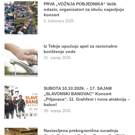
PRVA „VOŽNJA POBJEDNIKA“ Velik
odaziv, organizatori za iduću najavljuju
koncert
5. kolovoza 2026.
Iz Tekije upućuju apel za racionalno
korištenje vode
31. srpnja 2026.
SUBOTA 10.10.2026. – 17. SAJAM
„SLAVONSKI BANOVAC“ Koncert
„Prljavaca“, 11. Grahfest i nova atrakcija –
balon!
30. srpnja 2026.
Nastavljena prekogranična suradnja