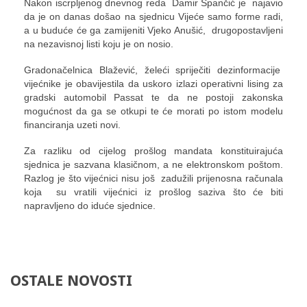
Nakon iscrpljenog dnevnog reda Damir Špančić je najavio
da je on danas došao na sjednicu Vijeće samo forme radi,
a u buduće će ga zamijeniti Vjeko Anušić, drugopostavljeni
na nezavisnoj listi koju je on nosio.
Gradonačelnica Blažević, želeći spriječiti dezinformacije
vijećnike je obavijestila da uskoro izlazi operativni lising za
gradski automobil Passat te da ne postoji zakonska
mogućnost da ga se otkupi te će morati po istom modelu
financiranja uzeti novi.
Za razliku od cijelog prošlog mandata konstituirajuća
sjednica je sazvana klasičnom, a ne elektronskom poštom.
Razlog je što vijećnici nisu još zadužili prijenosna računala
koja su vratili vijećnici iz prošlog saziva što će biti
napravljeno do iduće sjednice.
OSTALE
NOVOSTI