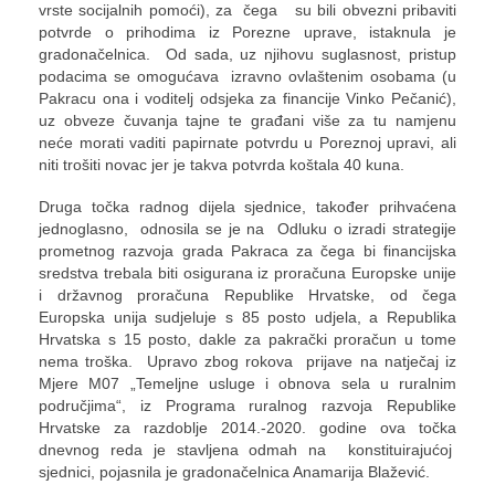
vrste socijalnih pomoći), za čega su bili obvezni pribaviti
potvrde o prihodima iz Porezne uprave, istaknula je
gradonačelnica. Od sada, uz njihovu suglasnost, pristup
podacima se omogućava izravno ovlaštenim osobama (u
Pakracu ona i voditelj odsjeka za financije Vinko Pečanić),
uz obveze čuvanja tajne te građani više za tu namjenu
neće morati vaditi papirnate potvrdu u Poreznoj upravi, ali
niti trošiti novac jer je takva potvrda koštala 40 kuna.
Druga točka radnog dijela sjednice, također prihvaćena
jednoglasno, odnosila se je na Odluku o izradi strategije
prometnog razvoja grada Pakraca za čega bi financijska
sredstva trebala biti osigurana iz proračuna Europske unije
i državnog proračuna Republike Hrvatske, od čega
Europska unija sudjeluje s 85 posto udjela, a Republika
Hrvatska s 15 posto, dakle za pakrački proračun u tome
nema troška. Upravo zbog rokova prijave na natječaj iz
Mjere M07 „Temeljne usluge i obnova sela u ruralnim
područjima“, iz Programa ruralnog razvoja Republike
Hrvatske za razdoblje 2014.-2020. godine ova točka
dnevnog reda je stavljena odmah na konstituirajućoj
sjednici, pojasnila je gradonačelnica Anamarija Blažević.