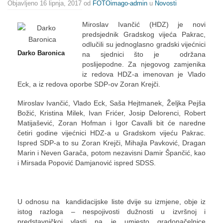
Objavljeno
16 lipnja, 2017
od
FOTOimago-admin
u
Novosti
Miroslav Ivančić (HDZ) je novi
predsjednik Gradskog vijeća Pakrac,
odlučili su jednoglasno gradski vijećnici
Darko Baronica
na sjednici što je održana
poslijepodne. Za njegovog zamjenika
iz redova HDZ-a imenovan je Vlado
Eck, a iz redova oporbe SDP-ov Zoran Krejči.
Miroslav Ivančić, Vlado Eck, Saša Hejtmanek, Željka Pejša
Božić, Kristina Milek, Ivan Frićer, Josip Delorenci, Robert
Matijašević, Zoran Hofman i Igor Cavalli bit će naredne
četiri godine vijećnici HDZ-a u Gradskom vijeću Pakrac.
Ispred SDP-a to su Zoran Krejči, Mihajla Pavković, Dragan
Marin i Neven Garača, potom nezavisni Damir Špančić, kao
i Mirsada Popović Damjanović ispred SDSS.
U odnosu na kandidacijske liste dvije su izmjene, obje iz
istog razloga – nespojivosti dužnosti u izvršnoj i
predstavničkoj vlasti pa je umjesto gradonačelnice