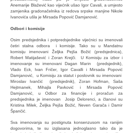
Anemarije Blažević kao vijećnik ušao Igor Cavali, a umjesto
zamjenika gradonačelnika iz redova srpske manjine Nikole
Ivanovića ušla je Mirsada Popović Damjanović.
Odbori i komisije
Osim predsjednika i potpredsjednike vijećnici su imenovali
četiri stalna odbora i komisije. Tako su u Mandatnu
komisiju imenovani Željka Pejša Božić (predsjednica),
Robert Matijašević i Zoran Krejči. U Komisiju za izbor i
imenovanje su imenovani Dagan Marin (predsjednik),
Vlado Eck, Ivan Fričer, Igor Cavalli i Mirsada Popović
Damjanović, u Komisiju za statut i poslovnik su imenovani
Miroslav Ivančić (predsjednik), Zoran Hofman, Saša
Hejtmanek, Mihajla Pavković i Mirsada Popović
Damjanović, u Odbor za financije i proračun za
predsjednika je imenovan Josip Delorenci, a članovi su
Kristina Milek, Željka Pejša Božić, Neven Garača i Damir
Špančić.
Sva imenovanja su postignuta konsenzusom na ranijim
dogovorima, te su izglasana jednoglasno tako da je