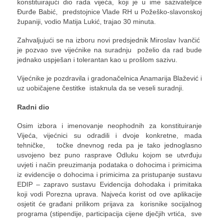
konstituirajući dio rada vijeća, koji je u ime sazivateljice
Đurđe Babić, predstojnice Vlade RH u Požeško-slavonskoj
županiji, vodio Matija Lukić, trajao 30 minuta.
Zahvaljujući se na izboru novi predsjednik Miroslav Ivančić
je pozvao sve vijećnike na suradnju poželio da rad bude
jednako uspješan i tolerantan kao u prošlom sazivu.
Vijećnike je pozdravila i gradonačelnica Anamarija Blažević i
uz uobičajene čestitke istaknula da se veseli suradnji.
Radni dio
Osim izbora i imenovanje neophodnih za konstituiranje
Vijeća, vijećnici su odradili i dvoje konkretne, mada
tehničke, točke dnevnog reda pa je tako jednoglasno
usvojeno bez puno rasprave Odluku kojom se utvrđuju
uvjeti i način preuzimanja podataka o dohocima i primicima
iz evidencije o dohocima i primicima za pristupanje sustavu
EDIP – zapravo sustavu Evidencija dohodaka i primitaka
koji vodi Porezna uprava. Najveća korist od ove aplikacije
osjetit će građani prilikom prijava za korisnike socijalnog
programa (stipendije, participacija cijene dječjih vrtića, sve