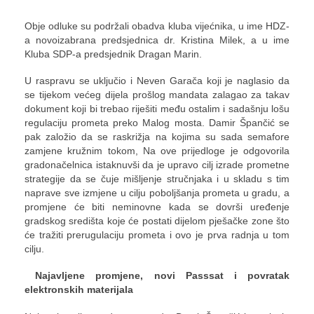
Obje odluke su podržali obadva kluba vijećnika, u ime HDZ-
a novoizabrana predsjednica dr. Kristina Milek, a u ime
Kluba SDP-a predsjednik Dragan Marin.
U raspravu se uključio i Neven Garača koji je naglasio da
se tijekom većeg dijela prošlog mandata zalagao za takav
dokument koji bi trebao riješiti među ostalim i sadašnju lošu
regulaciju prometa preko Malog mosta. Damir Špančić se
pak založio da se raskrižja na kojima su sada semafore
zamjene kružnim tokom, Na ove prijedloge je odgovorila
gradonačelnica istaknuvši da je upravo cilj izrade prometne
strategije da se čuje mišljenje stručnjaka i u skladu s tim
naprave sve izmjene u cilju poboljšanja prometa u gradu, a
promjene će biti neminovne kada se dovrši uređenje
gradskog središta koje će postati dijelom pješačke zone što
će tražiti prerugulaciju prometa i ovo je prva radnja u tom
cilju.
Najavljene promjene, novi Passsat i povratak
elektronskih materijala