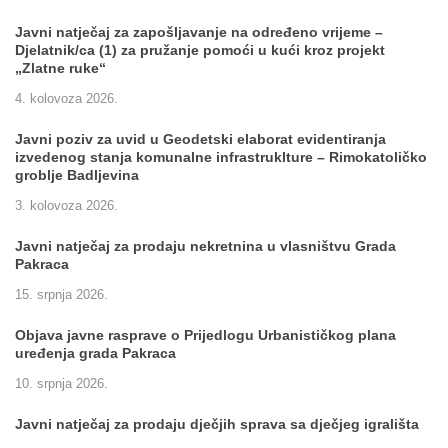
Javni natječaj za zapošljavanje na određeno vrijeme –
Djelatnik/ca (1) za pružanje pomoći u kući kroz projekt
„Zlatne ruke“
4. kolovoza 2026.
Javni poziv za uvid u Geodetski elaborat evidentiranja
izvedenog stanja komunalne infrastruklture – Rimokatoličko
groblje Badljevina
3. kolovoza 2026.
Javni natječaj za prodaju nekretnina u vlasništvu Grada
Pakraca
15. srpnja 2026.
Objava javne rasprave o Prijedlogu Urbanističkog plana
uređenja grada Pakraca
10. srpnja 2026.
Javni natječaj za prodaju dječjih sprava sa dječjeg igrališta