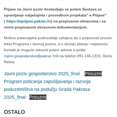
Prijave na Javni poziv dostavljaju se putem Sustava za
upravljanje natječajima i provedbom projekata“ e-Prijave“
(
https://eprijave.pakrac.hr
) na propisanim obrascima i sa
svom propisanom obveznom dokumentacijom.
Molimo potencijalne podnositelje zahtjeva da u potpunosti prouče
tekst Programa i Javnog poziva, a u slučaju pitanja i nejasnoća
kontakt je moguće ostvariti putem adrese e-pošte:
mjere.gospodarstvo@pakrac.hr
ili na telefon 091-146-1315, Denis
Relota
Javni poziv gospodarstvo 2025_final
Preuzmi
Program poticanja zapošljavanja i razvoja
poduzetništva na podučju Grada Pakraca
2025_final
Preuzmi
OSTALO