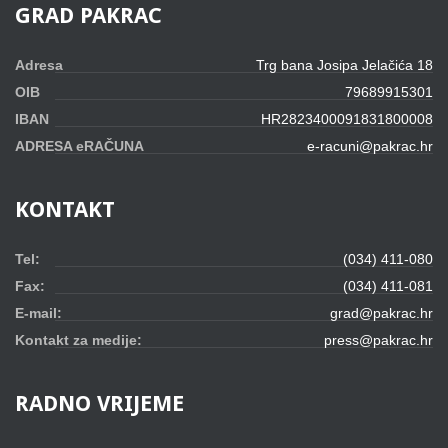
GRAD
PAKRAC
Adresa
Trg bana Josipa Jelačića 18
OIB
79689915301
IBAN
HR2823400091831800008
ADRESA eRAČUNA
e-racuni@pakrac.hr
KONTAKT
Tel:
(034) 411-080
Fax:
(034) 411-081
E-mail:
grad@pakrac.hr
Kontakt za medije:
press@pakrac.hr
RADNO
VRIJEME