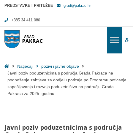
Javni poziv poduzetnicima s područja Grada Pakraca na podnošenje zah
PREDSTAVKE I PRITUŽBE
grad@pakrac.hr
+385 34 411 080
WC
Home
Natječaji
pozivi i javne objave
Javni poziv poduzetnicima s područja Grada Pakraca na
podnošenje zahtjeva za dodjelu poticaja po Programu poticanja
zapošljavanja i razvoja poduzetništva na području Grada
Pakraca za 2025. godinu
Javni poziv poduzetnicima s područja