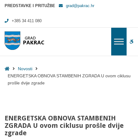
ENERGETSKA OBNOVA STAMBENIH ZGRADA U ovom ciklusu prošle dvi
PREDSTAVKE I PRITUŽBE
grad@pakrac.hr
+385 34 411 080
WC
Home
Novosti
ENERGETSKA OBNOVA STAMBENIH ZGRADA U ovom ciklusu
prošle dvije zgrade
ENERGETSKA OBNOVA STAMBENIH
ZGRADA U ovom ciklusu prošle dvije
zgrade