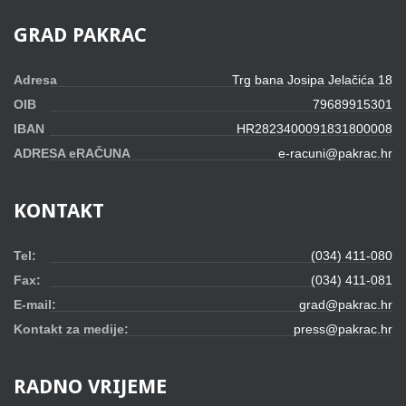
GRAD
PAKRAC
Adresa
Trg bana Josipa Jelačića 18
OIB
79689915301
IBAN
HR2823400091831800008
ADRESA eRAČUNA
e-racuni@pakrac.hr
KONTAKT
Tel:
(034) 411-080
Fax:
(034) 411-081
E-mail:
grad@pakrac.hr
Kontakt za medije:
press@pakrac.hr
RADNO
VRIJEME