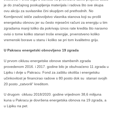
je do značajnog poskupljenja materijala i radova što sve skupa
ovu akciju za suvlasnike čini skupljom od prethodnih. No
Komljenović ističe zadovoljstvo vlasnika stanova koji su prošli
energetsku obnovu jer su često mjesečni računi za energiju u tim
zgradama manji toliko da pokrivaju iznos rate kredita što naravno
ovisi o tome koliko stanari troše energije, prvenstveno koliko
vremenski borave u stanu i koliko se pri tom kvalitetno griju.
U Pakracu energetski obnovljeno 19 zgrada
U prvom ciklusu energetske obnove stambenih zgrada
provedenom 2016. i 2017. godine bilo je obuhvaćeno 11 zgrada u
Lipiku i dvije u Pakracu. Fond za zaštitu okoliša i energetsku
učinkovitost je financirao radove s 80 posto dok su stanari svojih
20 posto „zatvorili“ kreditom.
U drugom ciklusu 2018/2020. godine vrijednom 38,6 milijuna
kuna u Pakracu je dovršena energetska obnova na 19 zgrada, a
u Lipiku na pet.