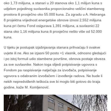
oko 1,73 milijuna, a stanari u 20 stanova oko 1,1 milijun kuna s
udjelom pojedinog suvlasnika proporcionalno veličini stambenog
prostora ili prosječno oko 55.000 kuna. Za zgradu u A. Hebranga
8 projektna vrijednost energetske obnove iznosi 2,552 milijuna
kuna pri čemu Fond osigurava 1,391 milijuna, a suvlasnici 22
stana oko 1,16 milijuna kuna ili prosječno nešto više od 52.000
kuna.
U tijeku je postupak izjašnjavanja stanara prihvaćaju li ovakve
uvjete ili ne. Ako se izjasni 50 posto +1 vlasnik, odnosno gledajući
i po istoj formuli udio stambene površine, obnova postaje obveza
za sve suvlasnike. Nakon toga slijedi potpisivanje ugovora s
Fondom pa raspisivanje natječaja za izvođača, potpisivanje
ugovora s odabranim izvođačem i izvođenje radova. Ne bude li
nekih nepredviđenih teškoća sve bi moglo biti gotovo do kraja
godine, kaže M. Komljenović.