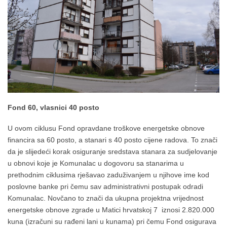
Fond 60, vlasnici 40 posto
U ovom ciklusu Fond opravdane troškove energetske obnove
financira sa 60 posto, a stanari s 40 posto cijene radova. To znači
da je slijedeći korak osiguranje sredstava stanara za sudjelovanje
u obnovi koje je Komunalac u dogovoru sa stanarima u
prethodnim ciklusima rješavao zaduživanjem u njihove ime kod
poslovne banke pri čemu sav administrativni postupak odradi
Komunalac. Novčano to znači da ukupna projektna vrijednost
energetske obnove zgrade u Matici hrvatskoj 7 iznosi 2.820.000
kuna (izračuni su rađeni lani u kunama) pri čemu Fond osigurava