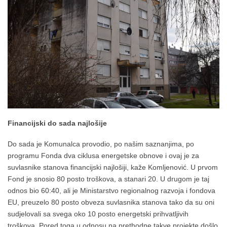
Financijski do sada najlošije
Do sada je Komunalca provodio, po našim saznanjima, po
programu Fonda dva ciklusa energetske obnove i ovaj je za
suvlasnike stanova financijski najlošiji, kaže Komljenović. U prvom
Fond je snosio 80 posto troškova, a stanari 20. U drugom je taj
odnos bio 60:40, ali je Ministarstvo regionalnog razvoja i fondova
EU, preuzelo 80 posto obveza suvlasnika stanova tako da su oni
sudjelovali sa svega oko 10 posto energetski prihvatljivih
troškova. Pored toga u odnosu na prethodne takve projekte došlo