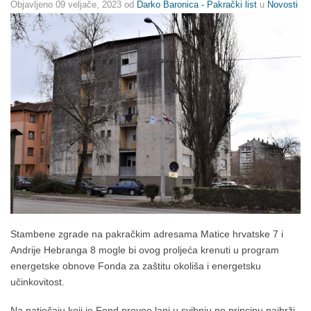
Objavljeno
09 veljače, 2023
od
Darko Baronica - Pakrački list
u
Novosti
Stambene zgrade na pakračkim adresama Matice hrvatske 7 i
Andrije Hebranga 8 mogle bi ovog proljeća krenuti u program
energetske obnove Fonda za zaštitu okoliša i energetsku
učinkovitost.
Na natječaju koji je Fond proveo lani u svibnju po principu najbrži