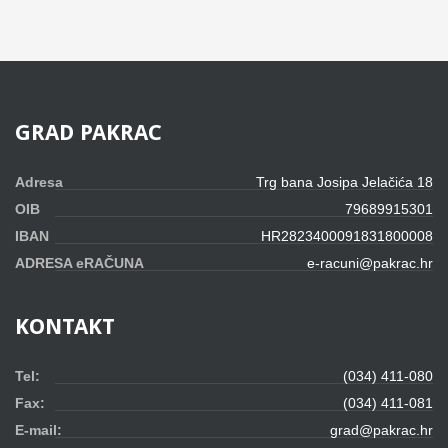
GRAD
PAKRAC
Adresa
Trg bana Josipa Jelačića 18
OIB
79689915301
IBAN
HR2823400091831800008
ADRESA eRAČUNA
e-racuni@pakrac.hr
KONTAKT
Tel:
(034) 411-080
Fax:
(034) 411-081
E-mail:
grad@pakrac.hr