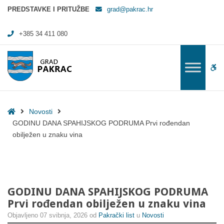
GODINU DANA SPAHIJSKOG PODRUMA Prvi rođendan obilježen u znak
PREDSTAVKE I PRITUŽBE
grad@pakrac.hr
+385 34 411 080
WC
Home
Novosti
GODINU DANA SPAHIJSKOG PODRUMA Prvi rođendan
obilježen u znaku vina
GODINU DANA SPAHIJSKOG PODRUMA
Prvi rođendan obilježen u znaku vina
Objavljeno
07 svibnja, 2026
od
Pakrački list
u
Novosti