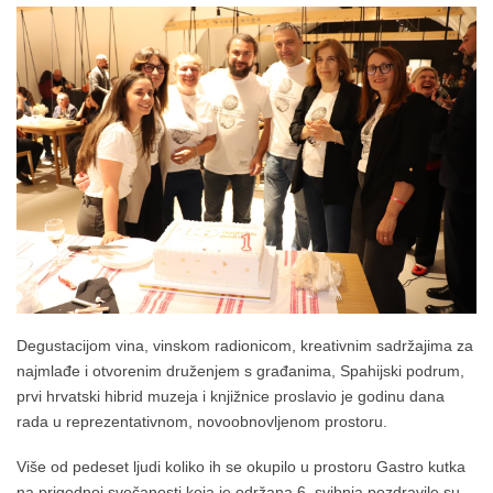
Degustacijom vina, vinskom radionicom, kreativnim sadržajima za
najmlađe i otvorenim druženjem s građanima, Spahijski podrum,
prvi hrvatski hibrid muzeja i knjižnice proslavio je godinu dana
rada u reprezentativnom, novoobnovljenom prostoru.
Više od pedeset ljudi koliko ih se okupilo u prostoru Gastro kutka
na prigodnoj svečanosti koja je održana 6. svibnja pozdravile su