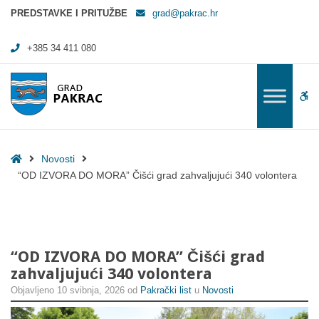
"OD IZVORA DO MORA" Čišći grad zahvaljujući 340 volontera - Grad 
PREDSTAVKE I PRITUŽBE
grad@pakrac.hr
+385 34 411 080
WC
Home
Novosti
“OD IZVORA DO MORA” Čišći grad zahvaljujući 340 volontera
“OD IZVORA DO MORA” Čišći grad
zahvaljujući 340 volontera
Objavljeno
10 svibnja, 2026
od
Pakrački list
u
Novosti