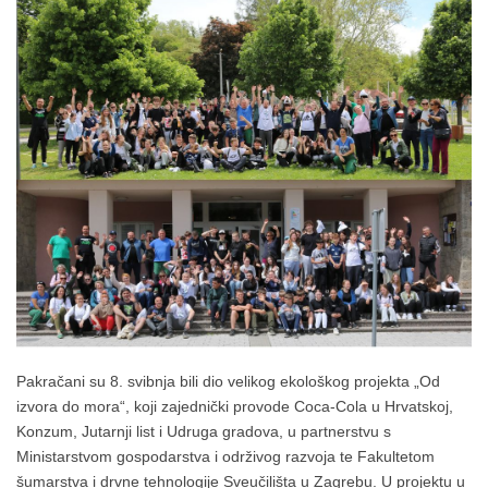
Pakračani su 8. svibnja bili dio velikog ekološkog projekta „Od
izvora do mora“, koji zajednički provode Coca-Cola u Hrvatskoj,
Konzum, Jutarnji list i Udruga gradova, u partnerstvu s
Ministarstvom gospodarstva i održivog razvoja te Fakultetom
šumarstva i drvne tehnologije Sveučilišta u Zagrebu. U projektu u