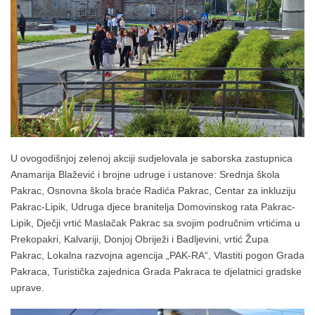
U ovogodišnjoj zelenoj akciji sudjelovala je saborska zastupnica
Anamarija Blažević i brojne udruge i ustanove: Srednja škola
Pakrac, Osnovna škola braće Radića Pakrac, Centar za inkluziju
Pakrac-Lipik, Udruga djece branitelja Domovinskog rata Pakrac-
Lipik, Dječji vrtić Maslačak Pakrac sa svojim područnim vrtićima u
Prekopakri, Kalvariji, Donjoj Obriježi i Badljevini, vrtić Župa
Pakrac, Lokalna razvojna agencija „PAK-RA“, Vlastiti pogon Grada
Pakraca, Turistička zajednica Grada Pakraca te djelatnici gradske
uprave.