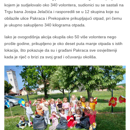
kojem je sudjelovalo oko 340 volontera, sudionici su se sastali na
Trgu bana Josipa Jelačića i rasporedili se u 12 skupina koje su
obilazile ulice Pakraca i Prekopakre prikupljajući otpad, pri čemu
je ukupno sakupljeno 340 kilograma otpada.
Iako je ovogodišnja akcija okupila oko 50 više volontera nego
prošle godine, prikupljeno je oko deset puta manje otpada s istih
lokacija, što pokazuje da su i građani Pakraca sve osvješteniji
kada je riječ o brizi za svoj grad i očuvanju okoliša.