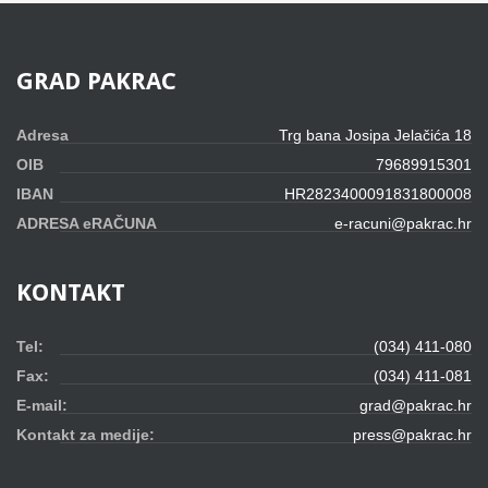
GRAD
PAKRAC
Adresa
Trg bana Josipa Jelačića 18
OIB
79689915301
IBAN
HR2823400091831800008
ADRESA eRAČUNA
e-racuni@pakrac.hr
KONTAKT
Tel:
(034) 411-080
Fax:
(034) 411-081
E-mail:
grad@pakrac.hr
Kontakt za medije:
press@pakrac.hr