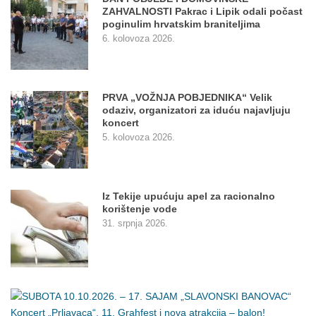
ZAHVALNOSTI Pakrac i Lipik odali počast
poginulim hrvatskim braniteljima
6. kolovoza 2026.
PRVA „VOŽNJA POBJEDNIKA“ Velik
odaziv, organizatori za iduću najavljuju
koncert
5. kolovoza 2026.
Iz Tekije upućuju apel za racionalno
korištenje vode
31. srpnja 2026.