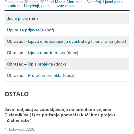
Objavljeno
30 rujna, 2022
od
Marija Martinelli
u
Natječaji i javni pozivi
za udruge
,
Natječaji, pozivi i javne objave
Javni poziv
(pdf)
Upute za prijavitelje
(pdf)
Obrazac –
Izjava o nepostojanju dvostrukog financiranja
(docx)
Obrazac –
Izjava o partnerstvu
(docx)
Obrazac –
Opis projekta
(docx)
Obrazac –
Proračun projekta
(docx)
OSTALO
Javni natječaj za zapošljavanje na određeno vrijeme –
Djelatnik/ca (1) za pružanje pomoći u kući kroz projekt
„Zlatne ruke“
4. kolovoza 2026.