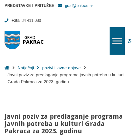
Javni poziv za predlaganje programa javnih potreba u kulturi Grada P
PREDSTAVKE I PRITUŽBE
grad@pakrac.hr
+385 34 411 080
WC
Home
Natječaji
pozivi i javne objave
Javni poziv za predlaganje programa javnih potreba u kulturi
Grada Pakraca za 2023. godinu
Javni poziv za predlaganje programa
javnih potreba u kulturi Grada
Pakraca za 2023. godinu