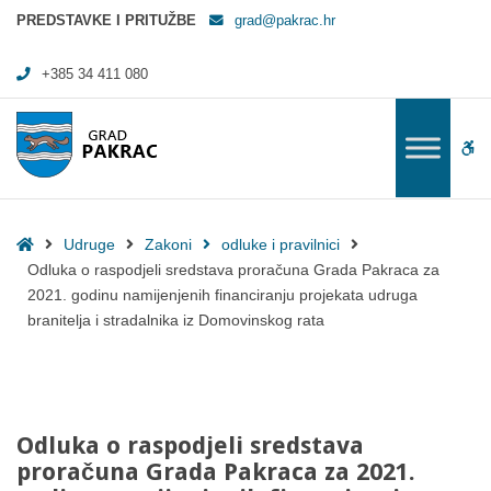
Odluka o raspodjeli sredstava proračuna Grada Pakraca za 2021. godinu
PREDSTAVKE I PRITUŽBE
grad@pakrac.hr
+385 34 411 080
WC
Home
Udruge
Zakoni
odluke i pravilnici
Odluka o raspodjeli sredstava proračuna Grada Pakraca za
2021. godinu namijenjenih financiranju projekata udruga
branitelja i stradalnika iz Domovinskog rata
Odluka o raspodjeli sredstava
proračuna Grada Pakraca za 2021.