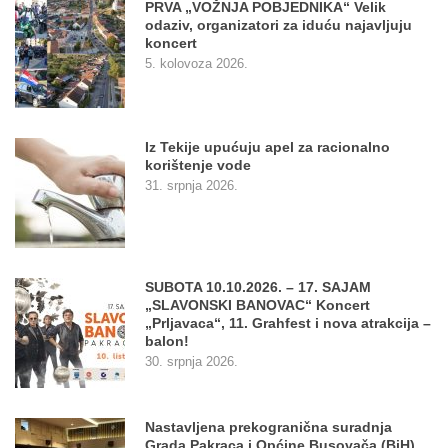
PRVA „VOŽNJA POBJEDNIKA“ Velik
odaziv, organizatori za iduću najavljuju
koncert
5. kolovoza 2026.
Iz Tekije upućuju apel za racionalno
korištenje vode
31. srpnja 2026.
SUBOTA 10.10.2026. – 17. SAJAM
„SLAVONSKI BANOVAC“ Koncert
„Prljavaca“, 11. Grahfest i nova atrakcija –
balon!
30. srpnja 2026.
Nastavljena prekogranična suradnja
Grada Pakraca i Općine Busovača (BiH)