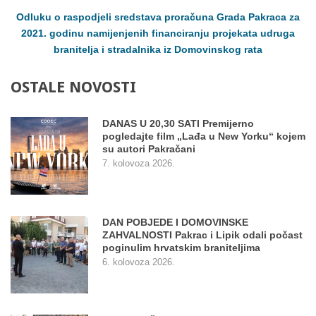
Odluku o raspodjeli sredstava proračuna Grada Pakraca za
2021. godinu namijenjenih financiranju projekata udruga
branitelja i stradalnika iz Domovinskog rata
OSTALE
NOVOSTI
DANAS U 20,30 SATI Premijerno
pogledajte film „Lađa u New Yorku“ kojem
su autori Pakračani
7. kolovoza 2026.
DAN POBJEDE I DOMOVINSKE
ZAHVALNOSTI Pakrac i Lipik odali počast
poginulim hrvatskim braniteljima
6. kolovoza 2026.