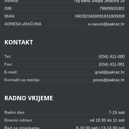
Adresa
Trg bana Josipa Jelačića 18
OIB
79689915301
IBAN
HR2823400091831800008
ADRESA eRAČUNA
e-racuni@pakrac.hr
KONTAKT
Tel:
(034) 411-080
Fax:
(034) 411-081
E-mail:
grad@pakrac.hr
Kontakt za medije:
press@pakrac.hr
RADNO
VRIJEME
Radni dan
7-15 sati
Dnevni odmor
od 10:30 do 11 sati
Rad sa strankama
8-10:30 sati i 13-14:30 sati