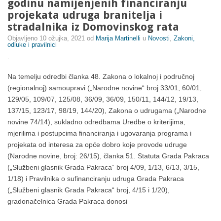
godinu namijenjenih financiranju
projekata udruga branitelja i
stradalnika iz Domovinskog rata
Objavljeno
10 ožujka, 2021
od
Marija Martinelli
u
Novosti
,
Zakoni,
odluke i pravilnici
.
Na temelju odredbi članka 48. Zakona o lokalnoj i područnoj
(regionalnoj) samoupravi („Narodne novine“ broj 33/01, 60/01,
129/05, 109/07, 125/08, 36/09, 36/09, 150/11, 144/12, 19/13,
137/15, 123/17, 98/19, 144/20), Zakona o udrugama („Narodne
novine 74/14), sukladno odredbama Uredbe o kriterijima,
mjerilima i postupcima financiranja i ugovaranja programa i
projekata od interesa za opće dobro koje provode udruge
(Narodne novine, broj: 26/15), članka 51. Statuta Grada Pakraca
(„Službeni glasnik Grada Pakraca“ broj 4/09, 1/13, 6/13, 3/15,
1/18) i Pravilnika o sufinanciranju udruga Grada Pakraca
(„Službeni glasnik Grada Pakraca“ broj, 4/15 i 1/20),
gradonačelnica Grada Pakraca donosi